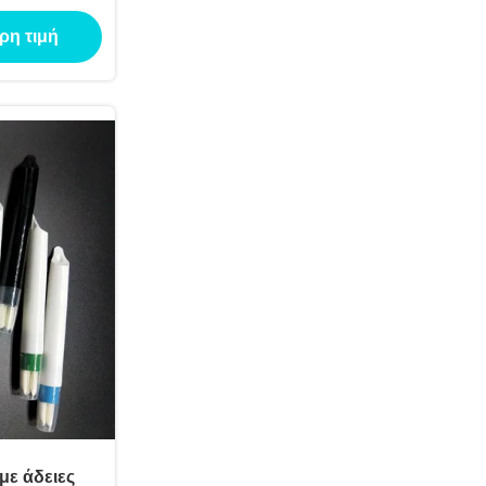
άλια 2 ml 4
ρη τιμή
τροφή των
ων
με άδειες