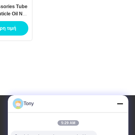
sories Tube
icle Oil Nail
n With Brush
ρη τιμή
Tony
Η διεύθυνσή μας
5:29 AM
Διεύθυνση