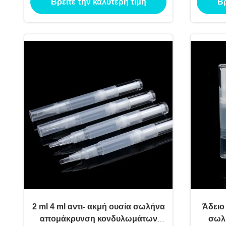
Βρείτε την καλύτερη τιμή
Βρ
2 ml 4 ml αντι- ακμή ουσία σωλήνα
Άδειο
απομάκρυνση κονδυλωμάτων
σωλή