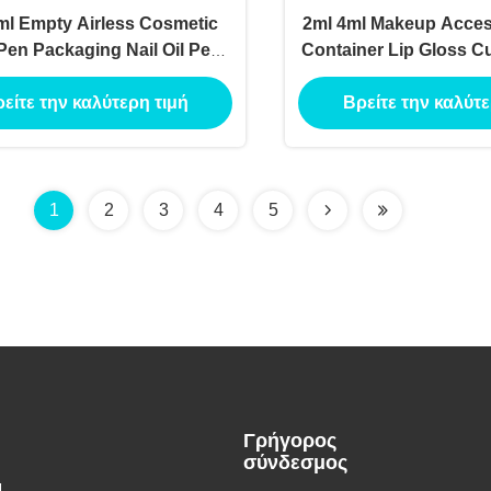
ml Empty Airless Cosmetic
2ml 4ml Makeup Acces
Pen Packaging Nail Oil Pen
Container Lip Gloss Cut
 Brush Tip Custom Twist
Polish Empty Twist Pe
είτε την καλύτερη τιμή
Βρείτε την καλύτε
rush Twist Pen Tubes
Applicator
1
2
3
4
5
Γρήγορος
σύνδεσμος
g