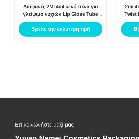
Διαφανές 2Ml 4ml κενό πένα για
2ml 4
γλείψιμο νυχιών Lip Gloss Tube
Twist 
Cuticle Oil Twist
With
Βρείτε την καλύτερη τιμή
Βρ
B
Επικοινωνήστε μαζί μας
Yuyao Namei Cosmetics Packagin