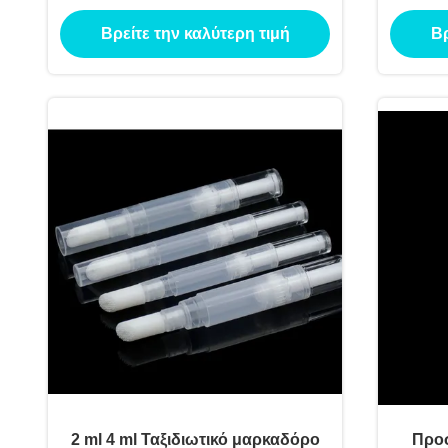
υγρό concealer πένα σωλήνα
νυχιών
Βρείτε την καλύτερη τιμή
Βρ
σημείο ακμή πένα υπνωτικό τζελ
συσκευασία
2 ml 4 ml Ταξιδιωτικό μαρκαδόρο
Προ