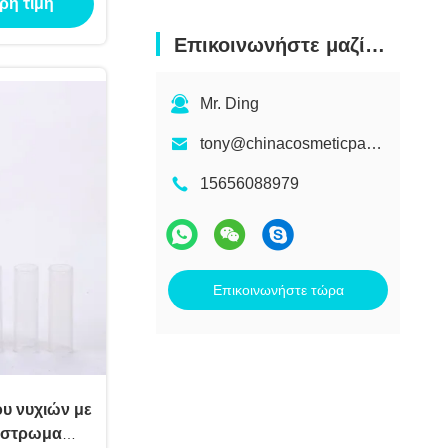
ρη τιμή
Επικοινωνήστε μαζί μας
Mr. Ding
tony@chinacosmeticpackaging.com
15656088979
Επικοινωνήστε τώρα
ου νυχιών με
όστρωμα