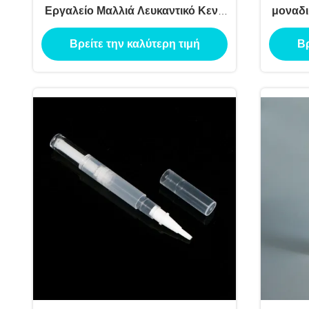
Εργαλείο Μαλλιά Λευκαντικό Κενό
μοναδι
Στυλό Στροφή Σημείο Νυχιών
χειλι
Βρείτε την καλύτερη τιμή
Βρ
Πετσέτα Πετρελαίου
δοχε
Επαναγεμιστέα Φιαλίδια υγρού
βάθρου