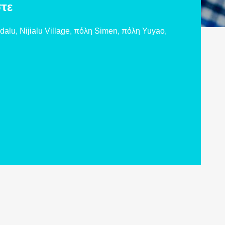
τε
dalu, Nijialu Village, πόλη Simen, πόλη Yuyao,