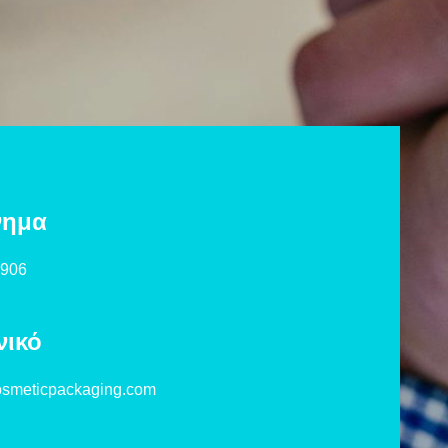
νημα
3906
νικό
smeticpackaging.com