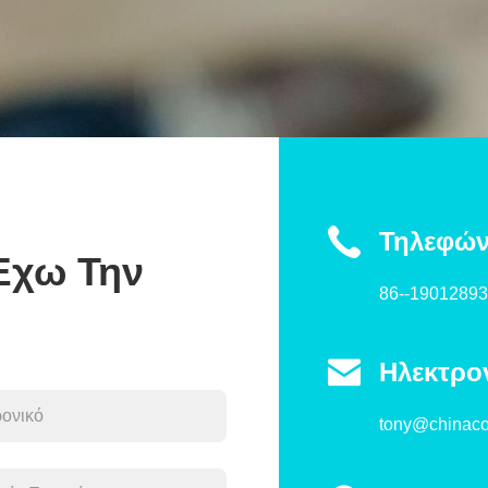
Τηλεφώ
Έχω Την
86--1901289

Ηλεκτρο
tony@chinaco