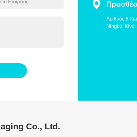

Προσθέσ
Αριθμός 8 Xia
Ningbo, Κίνα
ging Co., Ltd.