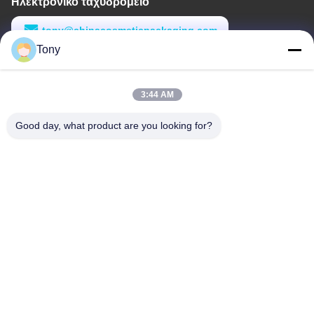
Ηλεκτρονικό ταχυδρομείο
tony@chinacosmeticpackaging.com
Tony
Εργασιακό χρόνο
8:00-17:00
3:44 AM
Η διεύθυνσή μας
Good day, what product are you looking for?
Διεύθυνση
Αριθμός 8 Xiadalu, Nijialu Village, πόλη Simen, πόλη Yuyao,
Ningbo, Κίνα
Τηλεφώνημα
86--19012893906
Κίνα Καλή ποιότητα Συσκευή μολύβδου Eyeliner Προμηθευτής.