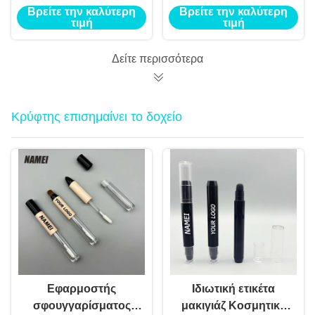
σωλήνα δοχείο λάδι
βούρτσα υγρό
Βρείτε την καλύτερη
Βρείτε την καλύτερη
με φλοιό νυχιών
υπόστρωμα
τιμή
τιμή
βερνίκι μακιγιάζ
επαναγεμιστέα
αξεσουάρ Twist Pen
μπουκάλια 2 ml 4 ml
Δείτε περισσότερα
με βούρτσα
στυλό για τη
διατροφή των
τριχοθυλακίων
Κρύφτης επισημαίνει το δοχείο
Εφαρμοστής
Ιδιωτική ετικέτα
σφουγγαρίσματος
μακιγιάζ Κοσμητικό