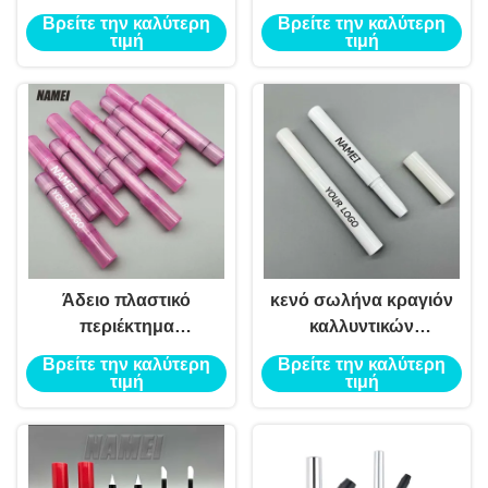
σφουγγαριού
Highlighter
Βρείτε την καλύτερη
Βρείτε την καλύτερη
σωλήνας
τιμή
τιμή
αποκάλυψης
Άδειο πλαστικό
κενό σωλήνα κραγιόν
περιέκτημα
καλλυντικών
επισημαίνει το δοχείο
σωλήνων
Βρείτε την καλύτερη
Βρείτε την καλύτερη
συσκευασία
τιμή
τιμή
σχεδιασμός σωλήνες
κραγιόν περιέκτη
σκιά ματιών