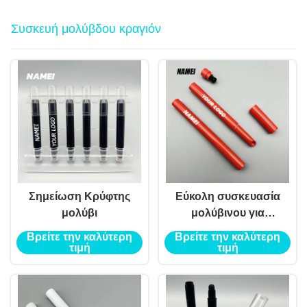
Συσκευή μολύβδου κραγιόν
Σημείωση Κρύφτης
Εύκολη συσκευασία
μολύβι
μολύβινου για
κραγιόν για να μην
Βρείτε την καλύτερη
Βρείτε την καλύτερη
λερώσει και να
τιμή
τιμή
κρατήσει για πολύ
καιρό