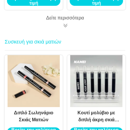
καλλυντικών κενό
φρύδια
τιμή
τιμή
σωλήνα λαμπτήρα
χειλιών με ραβδιά
Δείτε περισσότερα
Συσκευή για σκιά ματιών
Διπλό Σωληνάριο
Κουτί μολύβιο με
Σκιάς Ματιών
διπλή άκρη σκιά
ματιών
Βρείτε την καλύτερη
Βρείτε την καλύτερη