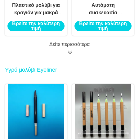
Πλαστικό μολύβι για
Αυτόματη
κραγιόν για μακρά
συσκευασία
χρήση
μολύβινων με μολύβι
Βρείτε την καλύτερη
Βρείτε την καλύτερη
και τεχνολογία
τιμή
τιμή
αμυδρότητας
Δείτε περισσότερα
Υγρό μολύβι Eyeliner