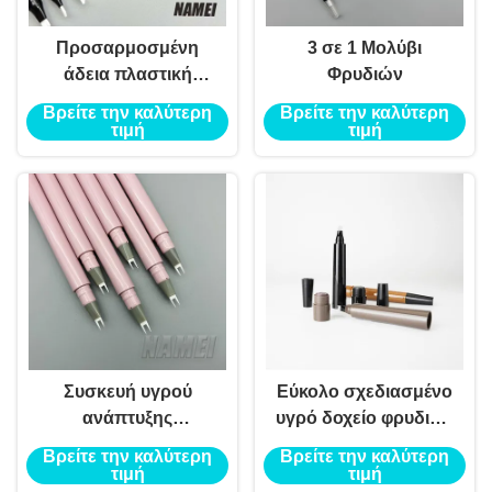
Προσαρμοσμένη
3 σε 1 Μολύβι
άδεια πλαστική
Φρυδιών
συσκευασία
Βρείτε την καλύτερη
Βρείτε την καλύτερη
καλλυντικών
τιμή
τιμή
Συσκευή υγρού
Εύκολο σχεδιασμένο
ανάπτυξης
υγρό δοχείο φρυδιών
βλεφαρίδων
για μολύβι για τα
Βρείτε την καλύτερη
Βρείτε την καλύτερη
μάτια
τιμή
τιμή