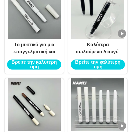
Το μυστικό για μια
Καλύτερα
επαγγελματική και
πωλούμενο διαυγές
γυαλισμένη εμφάνιση
σωλήνα κραγιόν
Βρείτε την καλύτερη
Βρείτε την καλύτερη
στα χείλη
μαύρο πολύχρωμο
τιμή
τιμή
κραγιόν συσκευασία
δοχείο με βούρτσα