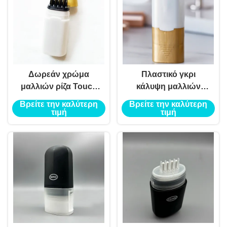
Δωρεάν χρώμα
Πλαστικό γκρι
μαλλιών ρίζα Touch
κάλυψη μαλλιών
Up Stick συσκευασία
μολύβι συσκευασία
Βρείτε την καλύτερη
Βρείτε την καλύτερη
με λογότυπο κενό
Touch Up Stick
τιμή
τιμή
μαύρη ρίζα μαλλιών
χρώμα μαλλιών για
Concealer σωλήνα
βαφή μαλλιών υψηλή
αεροστεγνότητα