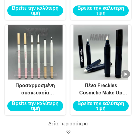
συσκευασία
Βρείτε την καλύτερη
Βρείτε την καλύτερη
τιμή
τιμή
Προσαρμοσμένη
Πένα Freckles
συσκευασία
Cosmetic Make Up
μολύβδου Eyeliner
Moles Πένα Freckles
Βρείτε την καλύτερη
Βρείτε την καλύτερη
Τυπωμένο Custom
Custom Logo OEM
τιμή
τιμή
Felt Tip Eyeliner Tube
Wholesale Περιέκτη
Πένας Freckles
Δείτε περισσότερα