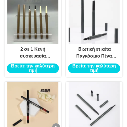
2 σε 1 Κενή
Ιδιωτική ετικέτα
συσκευασία
Παγκόσμιο Πένα
καλλυντικών Συσκευή
Φρύδια Φορητό
Βρείτε την καλύτερη
Βρείτε την καλύτερη
με σωλήνα φρυδιών
Φρύδιο Μακιγιάζ Πένα
τιμή
τιμή
Κενό δοχείο με
σωλήνα Διπλό άκρο
σωλήνα Eyeliner
Πένα Φρύδια
Προσαρμοσμένο
Πένα Φρύδια Περιέχει