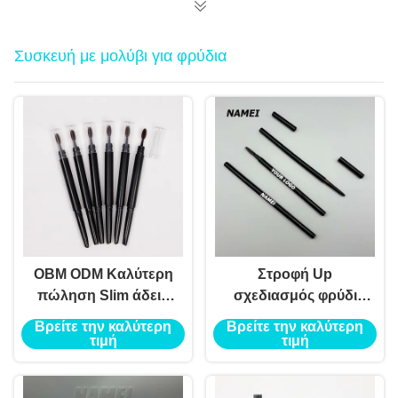
δοχείο
Συσκευή με μολύβι για φρύδια
OBM ODM Καλύτερη
Στροφή Up
πώληση Slim άδειο
σχεδιασμός φρύδι
μολύβι φρύδι
μολύβι δοχείο ABS
Βρείτε την καλύτερη
Βρείτε την καλύτερη
υλικό αυτόματο τύπο
τιμή
τιμή