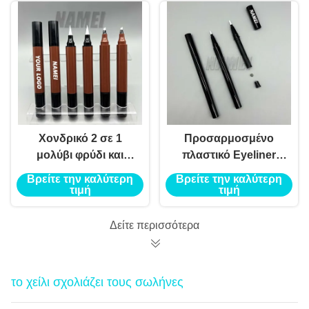
Χονδρικό 2 σε 1
Προσαρμοσμένο
μολύβι φρύδι και
πλαστικό Eyeliner
ελαστικό
συσκευασία κενό
Βρείτε την καλύτερη
Βρείτε την καλύτερη
εξατομικεύεται
Eyeliner μπουκάλι
τιμή
τιμή
εκτύπωση κενό
ιδιωτικό λογότυπο
μολύβι φρύδι και
κενό Eyeliner μολύβι
Δείτε περισσότερα
ελαστικό σωλήνα
δοχείο
το χείλι σχολιάζει τους σωλήνες