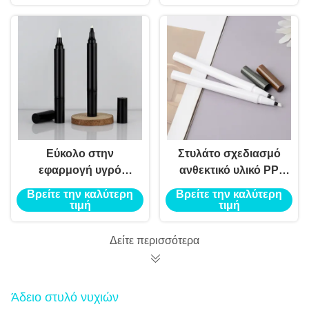
Εύκολο στην
Στυλάτο σχεδιασμό
εφαρμογή υγρό
ανθεκτικό υλικό PP
μολύβι Eyeliner
τετραγωνική
Βρείτε την καλύτερη
Βρείτε την καλύτερη
μακροχρόνια
συσκευασία με υγρό
τιμή
τιμή
χορτοφαγική
μολύβι φρύδι
φόρμουλα
Δείτε περισσότερα
Άδειο στυλό νυχιών