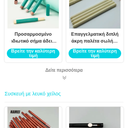
Προσαρμοσμένο
Επαγγελματική διπλή
ιδιωτικό σήμα άδειο
άκρη παλέτα σωλήνα
λαμπτήρα ματιών
σκιά ματιών stick
Βρείτε την καλύτερη
Βρείτε την καλύτερη
σκιές stick πένα με
ιδιωτική ετικέτα με
τιμή
τιμή
θρυμματιστή
υψηλής ποιότητας
highlighter concealer
Δείτε περισσότερα
μολύβι
Συσκευή με λευκό χείλος