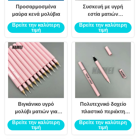
Προσαρμοσμένα
Συσκευή με υγρή
μαύρα κενά μολύβια
εστία ματιών
ιδιωτικής ετικέτας
Βρείτε την καλύτερη
Βρείτε την καλύτερη
τιμή
τιμή
Βιγκάνικο υγρό
Πολυτεχνικό δοχείο
μολύβι ματιών για
πλαστικό περιέκτη
εύκολη εφαρμογή
μολύβι φρύδι
Βρείτε την καλύτερη
Βρείτε την καλύτερη
χωρίς όξυνση
συσκευασία υγρό
τιμή
τιμή
Eyeliner