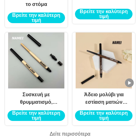
το στόμα
Βρείτε την καλύτερη
Βρείτε την καλύτερη
τιμή
τιμή
Συσκευή με
Άδειο μολύβι για
θρυμματισμό,
εστίαση ματιών
συσκευασία με
κόλλα ψεύτικο μολύβι
Βρείτε την καλύτερη
Βρείτε την καλύτερη
μολύβι, συσκευασία
μεταξοσκώληκα
τιμή
τιμή
με προσωπικό
αδιάβροχο ανθεκτικό
λογότυπο
ζελέ μολύβι για
Δείτε περισσότερα
εστίαση ματιών