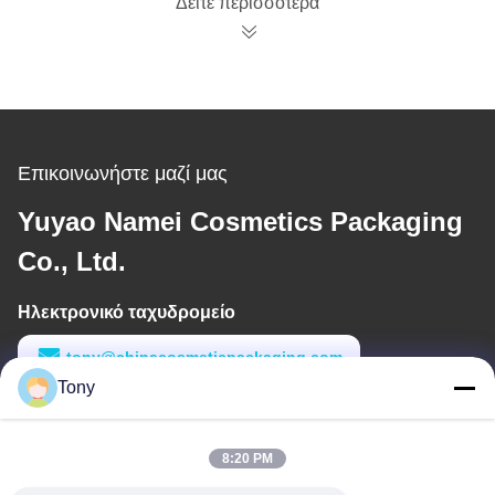
Δείτε περισσότερα
σχεδιασμό λογότυπο
μπουκαλιών βαφής
μαλλιών
Επικοινωνήστε μαζί μας
Yuyao Namei Cosmetics Packaging
Co., Ltd.
Ηλεκτρονικό ταχυδρομείο
tony@chinacosmeticpackaging.com
Tony
Εργασιακό χρόνο
8:00-17:00
8:20 PM
Η διεύθυνσή μας