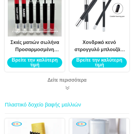
Σκιές ματιών σωλήνα
Χονδρικό κενό
Προσαρμοσμένη
στρογγυλό μπλουζάκι
ιδιωτική ετικέτα
κρέας κραγιόν
Βρείτε την καλύτερη
Βρείτε την καλύτερη
διπλής κεφαλής κενό
κραγιόν σκιά ματιών
τιμή
τιμή
όμορφο δοχείο Σκιές
περιγράμματος
ματιών Eyeliner
concealer σωλήνα
Δείτε περισσότερα
σωλήνα κενό
συσκευασία
Eyeliner σωλήνα
Πλαστικό δοχείο βαφής μαλλιών