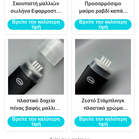
Σκουπιστή μαλλιών
Προσαρμόσιμο
σωλήνα Εφαρμοστής
μαύρο ραβδί καπάκι
κεφαλής υγρή χτένα
για μαλλιά μαγική
Βρείτε την καλύτερη
Βρείτε την καλύτερη
για τα μαλλιά σωλήνα
ρίζα καπάκι
τιμή
τιμή
μπουκάλι συσκευασία
συσκευασία με χτένα
βαφή μαλλιών 4
οικολογικά φιλικό
στρώσεις σωλήνα με
μοναδικό σχήμα
χτένα Εφαρμοστή
χρώμα μαλλιά ραβδί
κεφαλής
πλαστικό δοχείο
Ζεστό Στάμπλινγκ
πένας βαφής μαλλιών
πλαστικό χρώμα
συσκευασία με
μαλλιών Stick Tube
Βρείτε την καλύτερη
Βρείτε την καλύτερη
περιστρεφόμενο hair
Cover για
τιμή
τιμή
stick και
προσαρμόσιμη
προσαρμοσμένο
συσκευασία