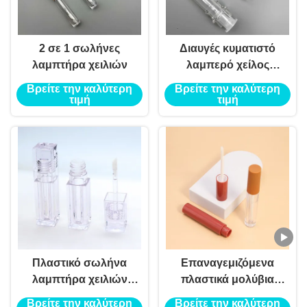
2 σε 1 σωλήνες
Διαυγές κυματιστό
λαμπτήρα χειλιών
λαμπερό χείλος
σωλήνες Amazing
Βρείτε την καλύτερη
Βρείτε την καλύτερη
Design Luxury κενό
τιμή
τιμή
λαμπερό χείλος
δοχείο
Πλαστικό σωλήνα
Επαναγεμιζόμενα
λαμπτήρα χειλιών
πλαστικά μολύβια
δοχείο συσκευασίας
Μέσα μακιγιάζ για
Βρείτε την καλύτερη
Βρείτε την καλύτερη