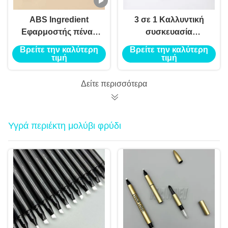
ABS Ingredient
3 σε 1 Καλλυντική
Εφαρμοστής πένας
συσκευασία
πινέλας φρυδιών για
στρογγυλό μολύβι
Βρείτε την καλύτερη
Βρείτε την καλύτερη
επαγγελματικά
φρύδι κενό σωλήνα
τιμή
τιμή
αποτελέσματα
μπορεί κάτω γεμίσει
πλαστικό δοχείο
Δείτε περισσότερα
μολύβι φρύδι
χονδρικό
Υγρά περιέκτη μολύβι φρύδι