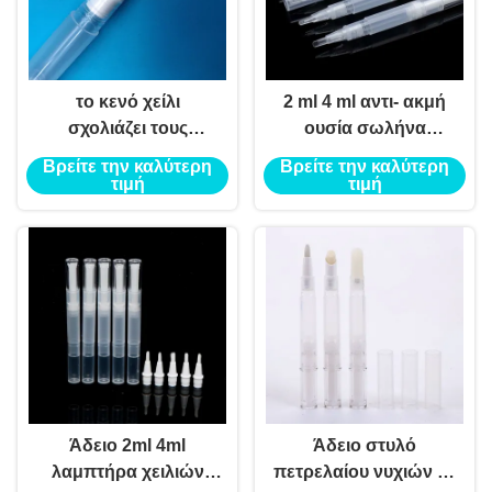
το κενό χείλι
2 ml 4 ml αντι- ακμή
σχολιάζει τους
ουσία σωλήνα
σωλήνες
απομάκρυνση
Βρείτε την καλύτερη
Βρείτε την καλύτερη
κονδυλωμάτων υγρό
τιμή
τιμή
concealer πένα
σωλήνα σημείο ακμή
πένα υπνωτικό τζελ
συσκευασία
Άδειο 2ml 4ml
Άδειο στυλό
λαμπτήρα χειλιών
πετρελαίου νυχιών με