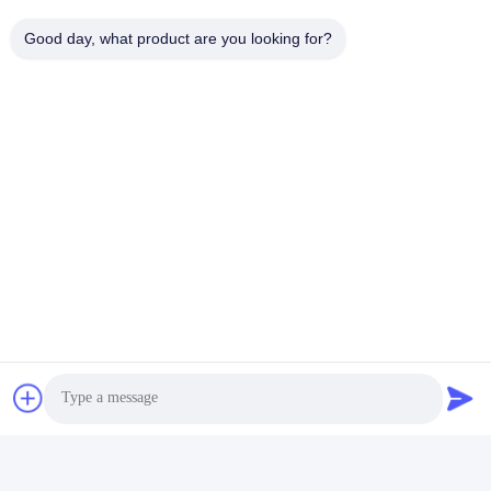
Η διεύθυνσή μας
Good day, what product are you looking for?
Διεύθυνση
Αριθμός 8 Xiadalu, Nijialu Village, πόλη Simen, πόλη Yuyao,
Ningbo, Κίνα
Τηλεφώνημα
86--19012893906
Κίνα Καλή ποιότητα Συσκευή μολύβδου Eyeliner Προμηθευτής.
-2026 Yuyao Namei Cosmetics Packaging Co., Ltd. Όλα τα
δικαιώματα διατηρούνται.
Πολιτική απορρήτου
|
Sitemap