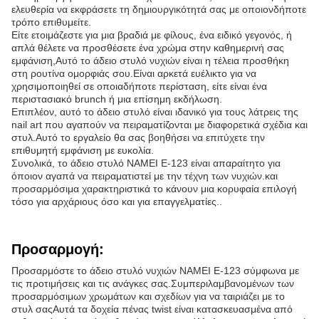
ελευθερία να εκφράσετε τη δημιουργικότητά σας με οποιονδήποτε
τρόπο επιθυμείτε.
Είτε ετοιμάζεστε για μια βραδιά με φίλους, ένα ειδικό γεγονός, ή
απλά θέλετε να προσθέσετε ένα χρώμα στην καθημερινή σας
εμφάνιση,Αυτό το άδειο στυλό νυχιών είναι η τέλεια προσθήκη
στη ρουτίνα ομορφιάς σου.Είναι αρκετά ευέλικτο για να
χρησιμοποιηθεί σε οποιαδήποτε περίσταση, είτε είναι ένα
περιστασιακό brunch ή μια επίσημη εκδήλωση.
Επιπλέον, αυτό το άδειο στυλό είναι ιδανικό για τους λάτρεις της
nail art που αγαπούν να πειραματίζονται με διαφορετικά σχέδια και
στυλ.Αυτό το εργαλείο θα σας βοηθήσει να επιτύχετε την
επιθυμητή εμφάνιση με ευκολία.
Συνολικά, το άδειο στυλό ΝΑΜΕΙ Ε-123 είναι απαραίτητο για
όποιον αγαπά να πειραματιστεί με την τέχνη των νυχιών.και
προσαρμόσιμα χαρακτηριστικά το κάνουν μια κορυφαία επιλογή
τόσο για αρχάριους όσο και για επαγγελματίες..
Προσαρμογή:
Προσαρμόστε το άδειο στυλό νυχιών NAMEI E-123 σύμφωνα με
τις προτιμήσεις και τις ανάγκες σας.Συμπεριλαμβανομένων των
προσαρμόσιμων χρωμάτων και σχεδίων για να ταιριάζει με το
στυλ σαςΑυτά τα δοχεία πένας twist είναι κατασκευασμένα από