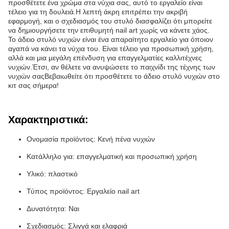
προσθέτετε ένα χρώμα στα νύχια σας, αυτό το εργαλείο είναι
τέλειο για τη δουλειά.Η λεπτή άκρη επιτρέπει την ακριβή
εφαρμογή, και ο σχεδιασμός του στυλό διασφαλίζει ότι μπορείτε
να δημιουργήσετε την επιθυμητή nail art χωρίς να κάνετε χάος.
Το άδειο στυλό νυχιών είναι ένα απαραίτητο εργαλείο για όποιον
αγαπά να κάνει τα νύχια του. Είναι τέλειο για προσωπική χρήση,
αλλά και μια μεγάλη επένδυση για επαγγελματίες καλλιτέχνες
νυχιών.Έτσι, αν θέλετε να ανυψώσετε το παιχνίδι της τέχνης των
νυχιών σαςΒεβαιωθείτε ότι προσθέτετε το άδειο στυλό νυχιών στο
κιτ σας σήμερα!
Χαρακτηριστικά:
Ονομασία προϊόντος: Κενή πένα νυχιών
Κατάλληλο για: επαγγελματική και προσωπική χρήση
Υλικό: πλαστικό
Τύπος προϊόντος: Εργαλείο nail art
Δυνατότητα: Ναι
Σχεδιασμός: Σλιγγά και ελαφριά