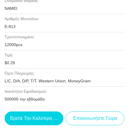
Ονομασία Μάρκας:
NAMEI
Αριθμός Μοντέλου:
Ε-813
Τροποποιημένο:
12000pcs
Τιμή:
$0.29
Όροι Πληρωμής:
L/C, D/A, D/P, T/T, Western Union, MoneyGram
Ικανότητα Εφοδιασμού:
500000 την εβδομάδα
Βρείτε Την Καλύτερη Τιμή
Επικοινωνήστε Τώρα