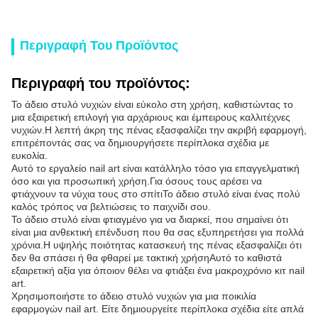
Περιγραφή Του Προϊόντος
Περιγραφή του προϊόντος:
Το άδειο στυλό νυχιών είναι εύκολο στη χρήση, καθιστώντας το
μια εξαιρετική επιλογή για αρχάριους και έμπειρους καλλιτέχνες
νυχιών.Η λεπτή άκρη της πένας εξασφαλίζει την ακριβή εφαρμογή,
επιτρέποντάς σας να δημιουργήσετε περίπλοκα σχέδια με
ευκολία.
Αυτό το εργαλείο nail art είναι κατάλληλο τόσο για επαγγελματική
όσο και για προσωπική χρήση.Για όσους τους αρέσει να
φτιάχνουν τα νύχια τους στο σπίτιΤο άδειο στυλό είναι ένας πολύ
καλός τρόπος να βελτιώσεις το παιχνίδι σου.
Το άδειο στυλό είναι φτιαγμένο για να διαρκεί, που σημαίνει ότι
είναι μια ανθεκτική επένδυση που θα σας εξυπηρετήσει για πολλά
χρόνια.Η υψηλής ποιότητας κατασκευή της πένας εξασφαλίζει ότι
δεν θα σπάσει ή θα φθαρεί με τακτική χρήσηΑυτό το καθιστά
εξαιρετική αξία για όποιον θέλει να φτιάξει ένα μακροχρόνιο κιτ nail
art.
Χρησιμοποιήστε το άδειο στυλό νυχιών για μια ποικιλία
εφαρμογών nail art. Είτε δημιουργείτε περίπλοκα σχέδια είτε απλά