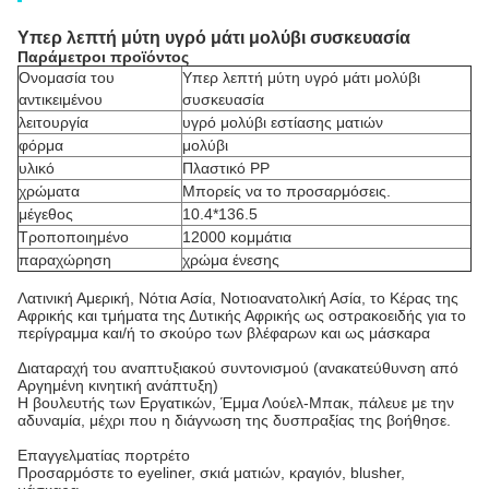
Υπερ λεπτή μύτη υγρό μάτι μολύβι συσκευασία
Παράμετροι προϊόντος
Ονομασία του
Υπερ λεπτή μύτη υγρό μάτι μολύβι
αντικειμένου
συσκευασία
λειτουργία
υγρό μολύβι εστίασης ματιών
φόρμα
μολύβι
υλικό
Πλαστικό PP
χρώματα
Μπορείς να το προσαρμόσεις.
μέγεθος
10.4*136.5
Τροποποιημένο
12000 κομμάτια
παραχώρηση
χρώμα ένεσης
Λατινική Αμερική, Νότια Ασία, Νοτιοανατολική Ασία, το Κέρας της
Αφρικής και τμήματα της Δυτικής Αφρικής ως οστρακοειδής για το
περίγραμμα και/ή το σκούρο των βλέφαρων και ως μάσκαρα
Διαταραχή του αναπτυξιακού συντονισμού (ανακατεύθυνση από
Αργημένη κινητική ανάπτυξη)
Η βουλευτής των Εργατικών, Έμμα Λούελ-Μπακ, πάλευε με την
αδυναμία, μέχρι που η διάγνωση της δυσπραξίας της βοήθησε.
Επαγγελματίας πορτρέτο
Προσαρμόστε το eyeliner, σκιά ματιών, κραγιόν, blusher,