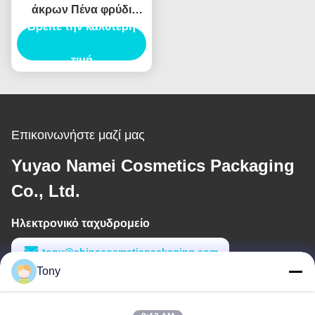
άκρων Πένα φρύδι
Βρείτε την καλύτερη
Custom Tube Brow
Collection Sculpt
Pomade Brow Pencil
τιμή
Container
Επικοινωνήστε μαζί μας
Yuyao Namei Cosmetics Packaging
Co., Ltd.
Ηλεκτρονικό ταχυδρομείο
tony@chinacosmeticpackaging.com
Tony
Εργασιακό χρόνο
8:00-17:00