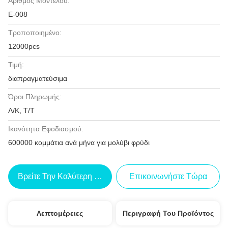
Αριθμός Μοντέλου:
Ε-008
Τροποποιημένο:
12000pcs
Τιμή:
διαπραγματεύσιμα
Όροι Πληρωμής:
Λ/Κ, Τ/Τ
Ικανότητα Εφοδιασμού:
600000 κομμάτια ανά μήνα για μολύβι φρύδι
Βρείτε Την Καλύτερη Τιμή
Επικοινωνήστε Τώρα
Λεπτομέρειες
Περιγραφή Του Προϊόντος