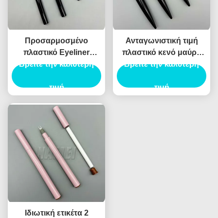
Προσαρμοσμένο
Ανταγωνιστική τιμή
πλαστικό Eyeliner
πλαστικό κενό μαύρο
Βρείτε την καλύτερη
συσκευασία κενό
στυλό μολύβι σωλήνα
Βρείτε την καλύτερη
Eyeliner μπουκάλι
κενό μολύβι
ιδιωτικό λογότυπο κενό
τιμή
τιμή
Eyeliner μολύβι
Ιδιωτική ετικέτα 2