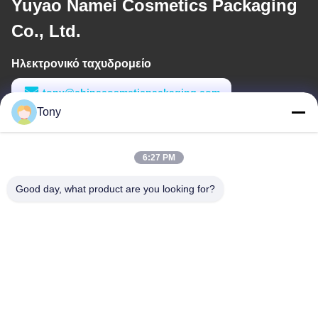
Yuyao Namei Cosmetics Packaging
Co., Ltd.
Ηλεκτρονικό ταχυδρομείο
tony@chinacosmeticpackaging.com
Tony
Εργασιακό χρόνο
8:00-17:00
6:27 PM
Η διεύθυνσή μας
Good day, what product are you looking for?
Διεύθυνση
Αριθμός 8 Xiadalu, Nijialu Village, πόλη Simen, πόλη Yuyao,
Ningbo, Κίνα
Τηλεφώνημα
86--19012893906