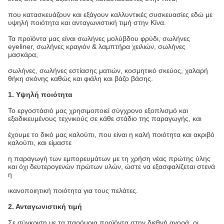
που κατασκευάζουν και εξάγουν καλλυντικές συσκευασίες εδώ με
υψηλή ποιότητα και ανταγωνιστική τιμή στην Κίνα.
Τα προϊόντα μας είναι σωλήνες μολύβδου φρύδι, σωλήνες
eyeliner, σωλήνες κραγιόν & λαμπτήρα χειλιών, σωλήνες
μασκάρα,
σωλήνες, σωλήνες εστίασης ματιών, κοσμητικό σκεύος, χαλαρή
θήκη σκόνης καθώς και φιάλη και βάζο βάσης.
1. Υψηλή ποιότητα
Το εργοστάσιό μας χρησιμοποιεί σύγχρονο εξοπλισμό και
εξειδικευμένους τεχνικούς σε κάθε στάδιο της παραγωγής, και
έχουμε το δικό μας καλούπι, που είναι η καλή ποιότητα και ακριβό
καλούπι, και είμαστε
η παραγωγή των εμπορευμάτων με τη χρήση νέας πρώτης ύλης
και όχι δευτερογενών πρώτων υλών, ώστε να εξασφαλίζεται στενά
η
ικανοποιητική ποιότητα για τους πελάτες.
2. Ανταγωνιστική τιμή
Σε σύγκριση με τα παρόμοια προϊόντα στην διεθνή αγορά, οι