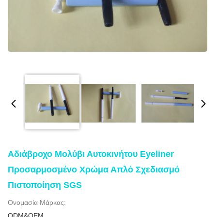
Αδιάβροχο Μολύβι Αυτοκινήτου Eyeliner
Προσαρμοσμένο Χρώμα Απλό Σχεδιασμό
Πιστοποίηση SGS
Ονομασία Μάρκας:
ODM&OEM