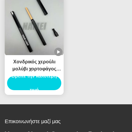
Χονδρικός χερούλι
μολύβι χορτοφάγος
Βρείτε την καλύτερη
κρεμαρό δοχείο
αδιάβροχο Custom
Logo ιδιωτική ετικέτα
τιμή
Επικοινωνήστε μαζί μας