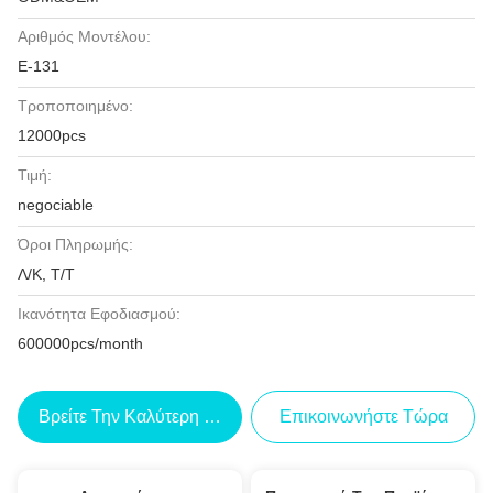
Αριθμός Μοντέλου:
Ε-131
Τροποποιημένο:
12000pcs
Τιμή:
negociable
Όροι Πληρωμής:
Λ/Κ, Τ/Τ
Ικανότητα Εφοδιασμού:
600000pcs/month
Βρείτε Την Καλύτερη Τιμή
Επικοινωνήστε Τώρα