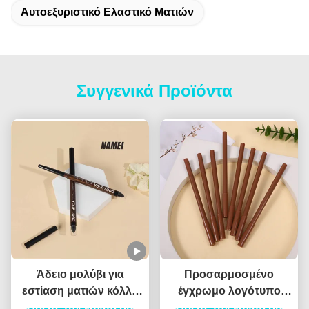
Αυτοεξυριστικό Ελαστικό Ματιών
Συγγενικά Προϊόντα
Άδειο μολύβι για
Προσαρμοσμένο
εστίαση ματιών κόλλα
έγχρωμο λογότυπο
Βρείτε την καλύτερη
ψεύτικο μολύβι
εκτυπωμένο πλαστικό
Βρείτε την καλύτερη