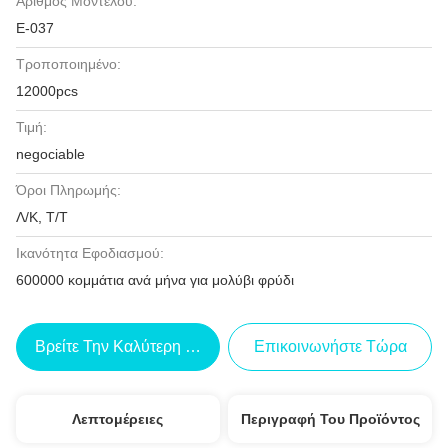
Αριθμός Μοντέλου:
Ε-037
Τροποποιημένο:
12000pcs
Τιμή:
negociable
Όροι Πληρωμής:
Λ/Κ, Τ/Τ
Ικανότητα Εφοδιασμού:
600000 κομμάτια ανά μήνα για μολύβι φρύδι
Βρείτε Την Καλύτερη Τιμή
Επικοινωνήστε Τώρα
Λεπτομέρειες
Περιγραφή Του Προϊόντος