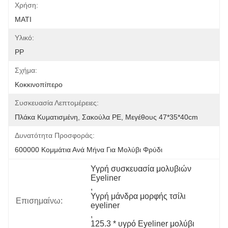
Χρήση:
ΜΑΤΙ
Υλικό:
PP
Σχήμα:
Κοκκινοπίπερο
Συσκευασία Λεπτομέρειες:
Πλάκα Κυματισμένη, Σακούλα PE, Μεγέθους 47*35*40cm
Δυνατότητα Προσφοράς:
600000 Κομμάτια Ανά Μήνα Για Μολύβι Φρύδι
Υγρή συσκευασία μολυβιών 
Eyeliner
, 
Υγρή μάνδρα μορφής τσίλι 
Επισημαίνω:
eyeliner
, 
125.3 * υγρό Eyeliner μολύβι 