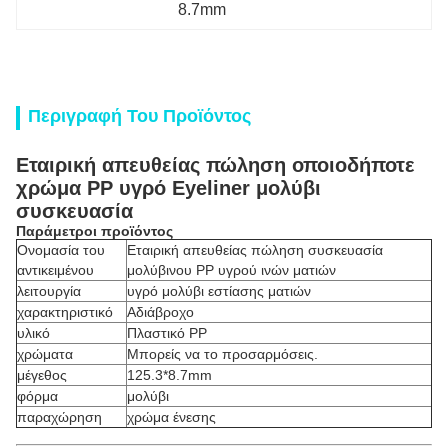
8.7mm
Περιγραφή Του Προϊόντος
Εταιρική απευθείας πώληση οποιοδήποτε
χρώμα PP υγρό Eyeliner μολύβι
συσκευασία
Παράμετροι προϊόντος
Ονομασία του
Εταιρική απευθείας πώληση συσκευασία
αντικειμένου
μολύβινου PP υγρού ινών ματιών
λειτουργία
υγρό μολύβι εστίασης ματιών
χαρακτηριστικό
Αδιάβροχο
υλικό
Πλαστικό PP
χρώματα
Μπορείς να το προσαρμόσεις.
μέγεθος
125.3*8.7mm
φόρμα
μολύβι
παραχώρηση
χρώμα ένεσης