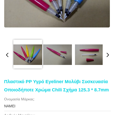
Πλαστικό PP Υγρό Eyeliner Μολύβι Συσκευασία
Οποιοδήποτε Χρώμα Chili Σχήμα 125.3 * 8.7mm
Ονομασία Μάρκας:
NAMEI