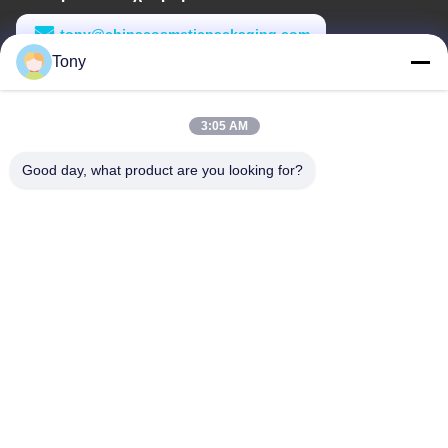
tony@chinacosmeticpackaging.com
Tony
Εργασιακό χρόνο
8:00-17:00
3:05 AM
Η διεύθυνσή μας
Good day, what product are you looking for?
Διεύθυνση
Αριθμός 8 Xiadalu, Nijialu Village, πόλη Simen, πόλη Yuyao,
Ningbo, Κίνα
Τηλεφώνημα
86--19012893906
Κίνα Καλή ποιότητα Συσκευή μολύβδου Eyeliner Προμηθευτής.