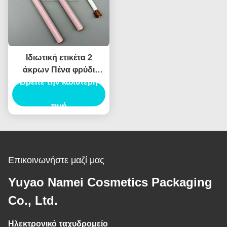
Ιδιωτική ετικέτα 2
άκρων Πένα φρύδι
Βρείτε την καλύτερη
Custom Tube Brow
Collection Sculpt
Pomade Brow Pencil
τιμή
Container
Επικοινωνήστε μαζί μας
Yuyao Namei Cosmetics Packaging
Co., Ltd.
Ηλεκτρονικό ταχυδρομείο