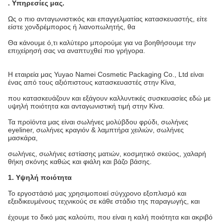
.
Υπηρεσίες μας
.
Ως ο πιο ανταγωνιστικός και επαγγελματίας κατασκευαστής, είτε
είστε χονδρέμπορος ή λιανοπωλητής, θα
Θα κάνουμε ό,τι καλύτερο μπορούμε για να βοηθήσουμε την
επιχείρησή σας να αναπτυχθεί πιο γρήγορα.
Η εταιρεία μας Yuyao Namei Cosmetic Packaging Co., Ltd είναι
ένας από τους αξιόπιστους κατασκευαστές στην Κίνα,
που κατασκευάζουν και εξάγουν καλλυντικές συσκευασίες εδώ με
υψηλή ποιότητα και ανταγωνιστική τιμή στην Κίνα.
Τα προϊόντα μας είναι σωλήνες μολύβδου φρύδι, σωλήνες
eyeliner, σωλήνες κραγιόν & λαμπτήρα χειλιών, σωλήνες
μασκάρα,
σωλήνες, σωλήνες εστίασης ματιών, κοσμητικό σκεύος, χαλαρή
θήκη σκόνης καθώς και φιάλη και βάζο βάσης.
1. Υψηλή ποιότητα
Το εργοστάσιό μας χρησιμοποιεί σύγχρονο εξοπλισμό και
εξειδικευμένους τεχνικούς σε κάθε στάδιο της παραγωγής, και
έχουμε το δικό μας καλούπι, που είναι η καλή ποιότητα και ακριβό