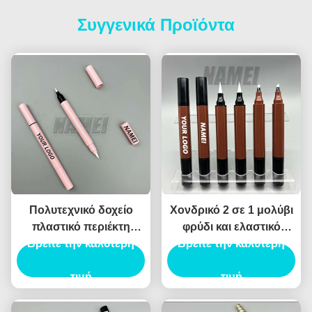
Συγγενικά Προϊόντα
Πολυτεχνικό δοχείο
Χονδρικό 2 σε 1 μολύβι
πλαστικό περιέκτη
φρύδι και ελαστικό
Βρείτε την καλύτερη
μολύβι φρύδι
Βρείτε την καλύτερη
εξατομικεύεται
συσκευασία υγρό
εκτύπωση κενό μολύβι
Eyeliner
τιμή
φρύδι και ελαστικό
τιμή
σωλήνα δοχείο