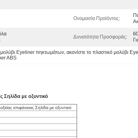
Π
Ονομασία Προϊόντος:
Ακ
λα 
60
Δυνατότητα Προσφοράς:
m
Γι
 μολύβι Eyeliner πηκτωμάτων
, 
ακονίστε το πλαστικό μολύβι Ey
ner ABS
ς Σηλίδα με οξυντικό
οξείας επιφάνειας Σηλίδα με οξυντικό