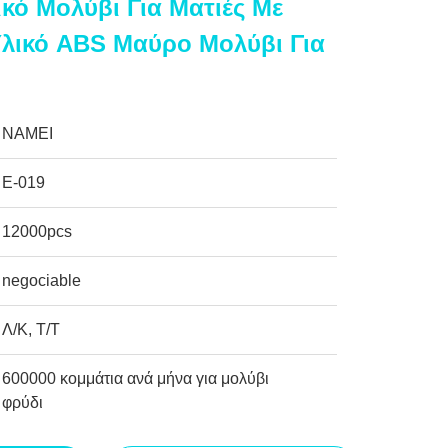
κό Μολύβι Για Ματιές Με
 Υλικό ABS Μαύρο Μολύβι Για
NAMEI
Ε-019
12000pcs
negociable
Λ/Κ, Τ/Τ
600000 κομμάτια ανά μήνα για μολύβι
φρύδι