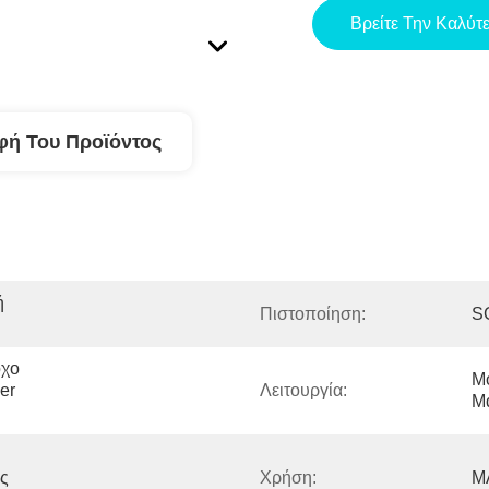
Βρείτε Την Καλύτ
φή Του Προϊόντος
 
Πιστοποίηση:
S
χο 
Μ
r 
Λειτουργία:
Μ
ς 
Χρήση:
Μ