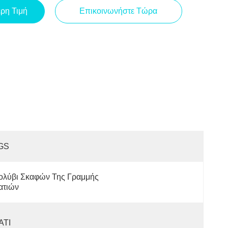
ερη Τιμή
Επικοινωνήστε Τώρα
GS
ολύβι Σκαφών Της Γραμμής 
ατιών
ΑΤΙ