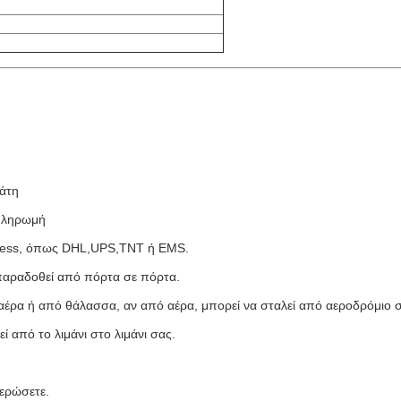
λάτη
 πληρωμή
xpress, όπως DHL,UPS,TNT ή EMS.
παραδοθεί από πόρτα σε πόρτα.
 αέρα ή από θάλασσα, αν από αέρα, μπορεί να σταλεί από αεροδρόμιο 
 από το λιμάνι στο λιμάνι σας.
ερώσετε.