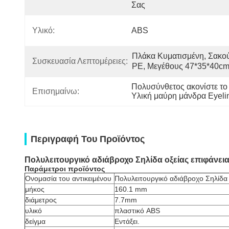
Σας
Υλικό:
ABS
Πλάκα Κυματισμένη, Σακού
Συσκευασία Λεπτομέρειες:
PE, Μεγέθους 47*35*40c
Πολυσύνθετος ακονίστε το
Επισημαίνω:
Υλική μαύρη μάνδρα Eyeli
Περιγραφή Του Προϊόντος
Πολυλειτουργικό αδιάβροχο Σηλίδα οξείας επιφάνεια
Παράμετροι προϊόντος
Ονομασία του αντικειμένου
Πολυλειτουργικό αδιάβροχο Σηλίδα 
μήκος
160.1 mm
διάμετρος
7.7mm
υλικό
πλαστικό ABS
δείγμα
Εντάξει.