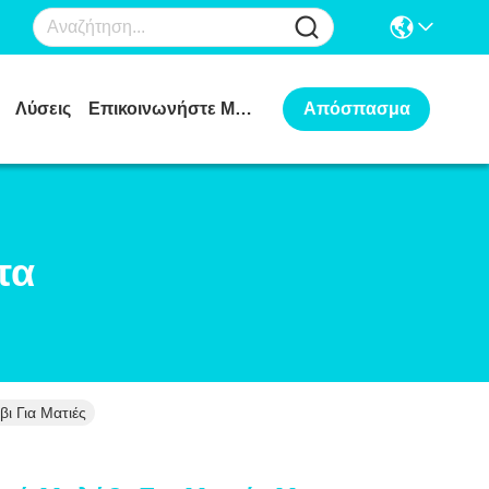
Λύσεις
Επικοινωνήστε Μαζί Μας
Απόσπασμα
τα
ι Για Ματιές