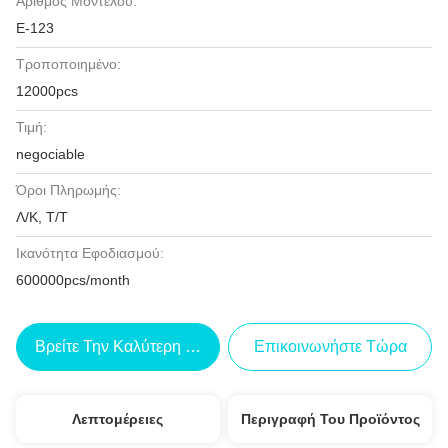
Αριθμός Μοντέλου:
Ε-123
Τροποποιημένο:
12000pcs
Τιμή:
negociable
Όροι Πληρωμής:
Λ/Κ, Τ/Τ
Ικανότητα Εφοδιασμού:
600000pcs/month
Βρείτε Την Καλύτερη Τιμή
Επικοινωνήστε Τώρα
Λεπτομέρειες
Περιγραφή Του Προϊόντος