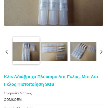
Κλικ Αδιάβροχο Πλούσιμο Λιπ Γκλος, Ματ Λιπ
Γκλος Πιστοποίηση SGS
Ονομασία Μάρκας:
ODM&OEM