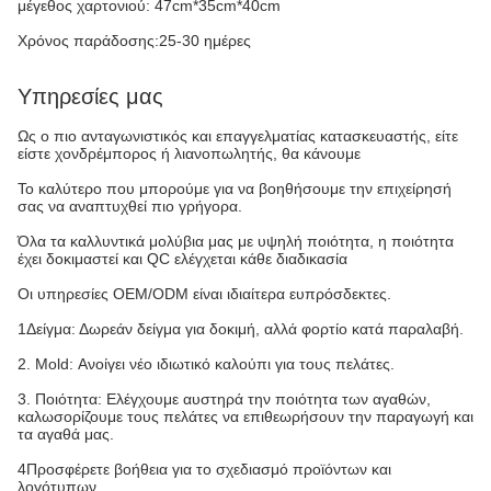
μέγεθος χαρτονιού: 47cm*35cm*40cm
Χρόνος παράδοσης:25-30 ημέρες
Υπηρεσίες μας
Ως ο πιο ανταγωνιστικός και επαγγελματίας κατασκευαστής, είτε
είστε χονδρέμπορος ή λιανοπωλητής, θα κάνουμε
Το καλύτερο που μπορούμε για να βοηθήσουμε την επιχείρησή
σας να αναπτυχθεί πιο γρήγορα.
Όλα τα καλλυντικά μολύβια μας με υψηλή ποιότητα, η ποιότητα
έχει δοκιμαστεί και QC ελέγχεται κάθε διαδικασία
Οι υπηρεσίες OEM/ODM είναι ιδιαίτερα ευπρόσδεκτες.
1Δείγμα: Δωρεάν δείγμα για δοκιμή, αλλά φορτίο κατά παραλαβή.
2. Mold: Ανοίγει νέο ιδιωτικό καλούπι για τους πελάτες.
3. Ποιότητα: Ελέγχουμε αυστηρά την ποιότητα των αγαθών,
καλωσορίζουμε τους πελάτες να επιθεωρήσουν την παραγωγή και
τα αγαθά μας.
4Προσφέρετε βοήθεια για το σχεδιασμό προϊόντων και
λογότυπων