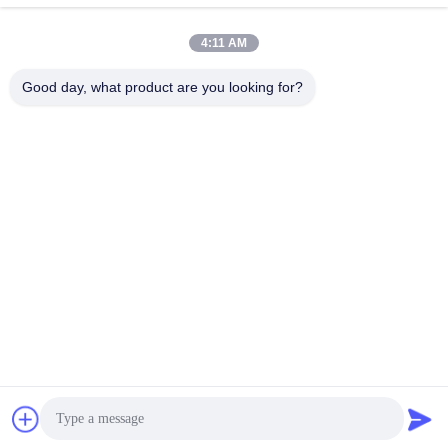
8:00-17:00
4:11 AM
Η διεύθυνσή μας
Good day, what product are you looking for?
Διεύθυνση
Αριθμός 8 Xiadalu, Nijialu Village, πόλη Simen, πόλη Yuyao,
Ningbo, Κίνα
Τηλεφώνημα
86--19012893906
Κίνα Καλή ποιότητα Συσκευή μολύβδου Eyeliner Προμηθευτής.
-2026 Yuyao Namei Cosmetics Packaging Co., Ltd. Όλα τα
δικαιώματα διατηρούνται.
Πολιτική απορρήτου
|
Sitemap