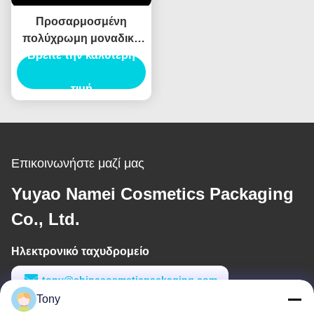
Προσαρμοσμένη
πολύχρωμη μοναδική
Βρείτε την καλύτερη
κρέμα ματιών
λαμπτήρα χειλιών
σωλήνα κενό
τιμή
καλλυντικό δοχείο
συσκευασία λαμπτήρα
χειλιών
Επικοινωνήστε μαζί μας
Yuyao Namei Cosmetics Packaging
Co., Ltd.
Ηλεκτρονικό ταχυδρομείο
tony@chinacosmeticpackaging.com
Tony
Εργασιακό χρόνο