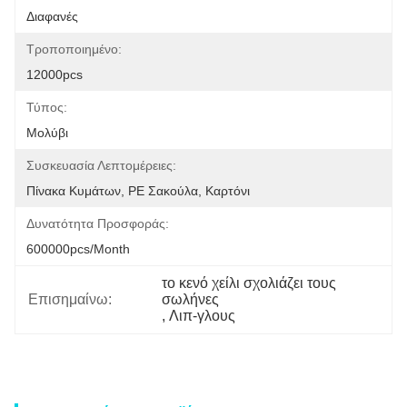
Διαφανές
Τροποποιημένο:
12000pcs
Τύπος:
Μολύβι
Συσκευασία Λεπτομέρειες:
Πίνακα Κυμάτων, PE Σακούλα, Καρτόνι
Δυνατότητα Προσφοράς:
600000pcs/month
το κενό χείλι σχολιάζει τους 
Επισημαίνω:
σωλήνες
, 
Λιπ-γλους