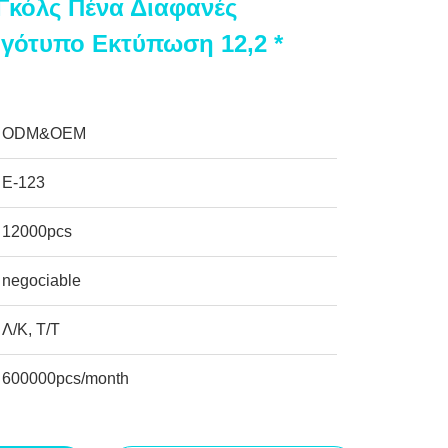
 Γκόλς Πένα Διαφανές
γότυπο Εκτύπωση 12,2 *
ODM&OEM
Ε-123
12000pcs
negociable
Λ/Κ, Τ/Τ
600000pcs/month