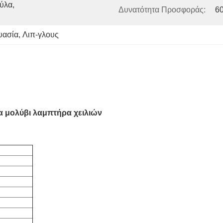
λα, 
Δυνατότητα Προσφοράς:
6
ευασία
, 
Λιπ-γλους
α μολύβι λαμπτήρα χειλιών