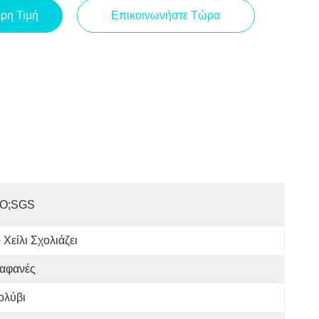
ερη Τιμή
Επικοινωνήστε Τώρα
SO;SGS
 Χείλι Σχολιάζει
ιαφανές
ολύβι