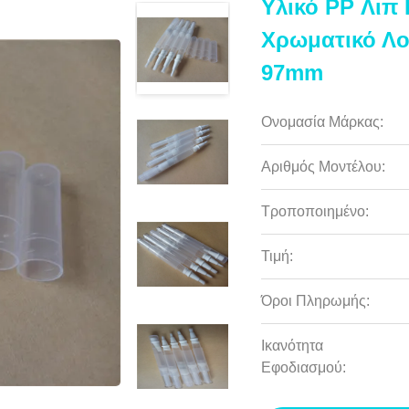
Υλικό PP Λιπ
Χρωματικό Λο
97mm
Ονομασία Μάρκας:
Αριθμός Μοντέλου:
Τροποποιημένο:
Τιμή:
Όροι Πληρωμής:
Ικανότητα
Εφοδιασμού: