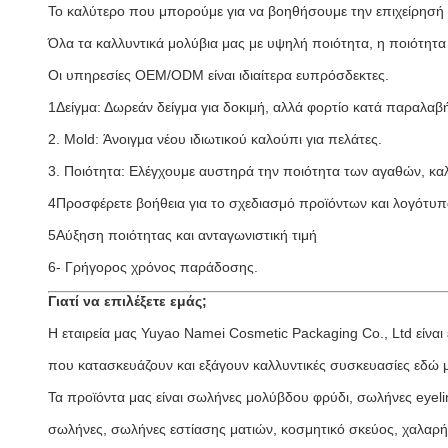
Το καλύτερο που μπορούμε για να βοηθήσουμε την επιχείρησή 
Όλα τα καλλυντικά μολύβια μας με υψηλή ποιότητα, η ποιότητα έ
Οι υπηρεσίες OEM/ODM είναι ιδιαίτερα ευπρόσδεκτες.
1Δείγμα: Δωρεάν δείγμα για δοκιμή, αλλά φορτίο κατά παραλαβ
2. Mold: Άνοιγμα νέου ιδιωτικού καλούπι για πελάτες.
3. Ποιότητα: Ελέγχουμε αυστηρά την ποιότητα των αγαθών, κα
4Προσφέρετε βοήθεια για το σχεδιασμό προϊόντων και λογότυ
5Αύξηση ποιότητας και ανταγωνιστική τιμή
6- Γρήγορος χρόνος παράδοσης.
Γιατί να επιλέξετε εμάς;
Η εταιρεία μας Yuyao Namei Cosmetic Packaging Co., Ltd είναι
που κατασκευάζουν και εξάγουν καλλυντικές συσκευασίες εδώ μ
Τα προϊόντα μας είναι σωλήνες μολύβδου φρύδι, σωλήνες eyel
σωλήνες, σωλήνες εστίασης ματιών, κοσμητικό σκεύος, χαλαρή