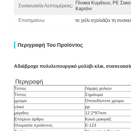
Πίνακα Κυμάτων, PE Σακού
Συσκευασία Λεπτομέρειες:
Καρτόνι
Επισημαίνω:
το χείλι σχολιάζει τη συσκ
Περιγραφή Του Προϊόντος
Αδιάβροχο πολυλειτουργικό μολύβι κλικ, συσκευασί
Περιγραφή
Τύπος
Λάμψη χειλιών
Τύπος
Σημείωμα
χρώμα
Οποιοδήποτε χρώμα
υλικό
pp
μέγεθος
12.2*97mm
Επόμενο άρθρο
Κοινό μακιγιάζ
Ονομασία προϊόντος
Ε-123