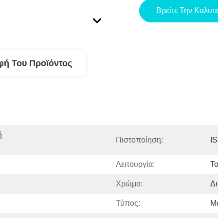
Βρείτε Την Καλύτ
φή Του Προϊόντος
 
Πιστοποίηση:
I
Λειτουργία:
Το
Χρώμα:
Δ
Τύπος:
Μ