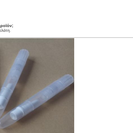
ροϊόν;
ελάτη.