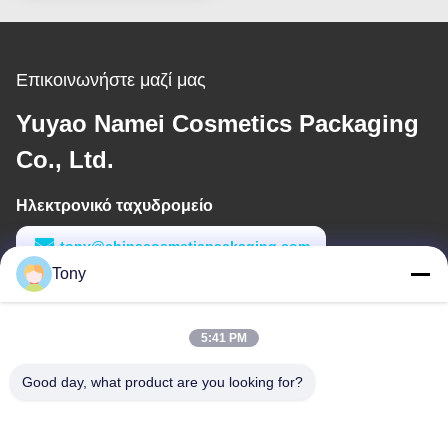
συσκευασία λαμπτήρα
χειλιών
Επικοινωνήστε μαζί μας
Yuyao Namei Cosmetics Packaging
Co., Ltd.
Ηλεκτρονικό ταχυδρομείο
tony@chinacosmeticpackaging.com
Tony
Εργασιακό χρόνο
8:00-17:00
5:41 PM
Η διεύθυνσή μας
Good day, what product are you looking for?
Διεύθυνση
Αριθμός 8 Xiadalu, Nijialu Village, πόλη Simen, πόλη Yuyao,