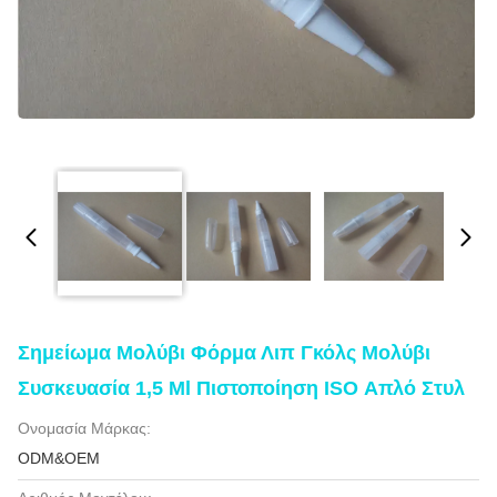
Σημείωμα Μολύβι Φόρμα Λιπ Γκόλς Μολύβι
Συσκευασία 1,5 Ml Πιστοποίηση ISO Απλό Στυλ
Ονομασία Μάρκας:
ODM&OEM