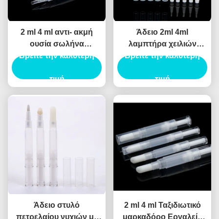
2 ml 4 ml αντι- ακμή
Άδειο 2ml 4ml
ουσία σωλήνα
λαμπτήρα χειλιών
Βρείτε την καλύτερη
απομάκρυνση
σωλήνα δοχείο λάδι με
Βρείτε την καλύτερη
κονδυλωμάτων υγρό
φλοιό νυχιών βερνίκι
concealer πένα σωλήνα
τιμή
μακιγιάζ αξεσουάρ
τιμή
σημείο ακμή πένα
Twist Pen με βούρτσα
υπνωτικό τζελ
συσκευασία
Άδειο στυλό
2 ml 4 ml Ταξιδιωτικό
πετρελαίου νυχιών με
μαρκαδόρο Εργαλείο