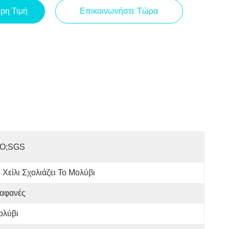
ερη Τιμή
Επικοινωνήστε Τώρα
SO;SGS
 Χείλι Σχολιάζει Το Μολύβι
ιαφανές
ολύβι