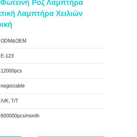
 Φωτεινή Ροζ Λαμπτήρα
κτική Λαμπτήρα Χειλιών
ική
ODM&OEM
Ε-123
12000pcs
negociable
Λ/Κ, Τ/Τ
600000pcs/month