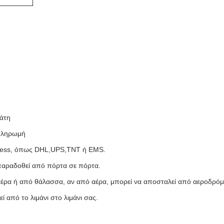
λάτη
 πληρωμή
xpress, όπως DHL,UPS,TNT ή EMS.
παραδοθεί από πόρτα σε πόρτα.
αέρα ή από θάλασσα, αν από αέρα, μπορεί να αποσταλεί από αεροδρόμ
 από το λιμάνι στο λιμάνι σας.