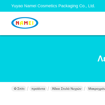
Yuyao Namei Cosmetics Packaging Co., Ltd.
Λ
Σπίτι
προϊόντα
Άδειο Στυλό Νυχιών
Μακροχρόνι