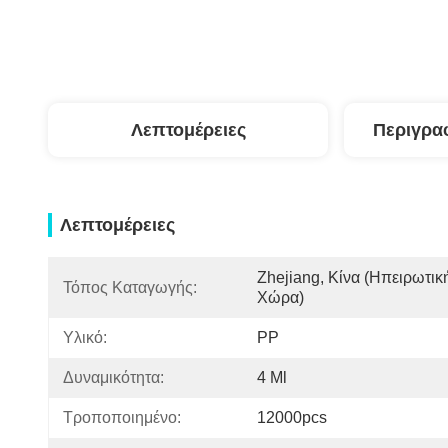
Λεπτομέρειες
Περιγρα
Λεπτομέρειες
Zhejiang, Κίνα (ηπειρωτική
Τόπος Καταγωγής:
Χώρα)
Υλικό:
PP
Δυναμικότητα:
4 Ml
Τροποποιημένο:
12000pcs