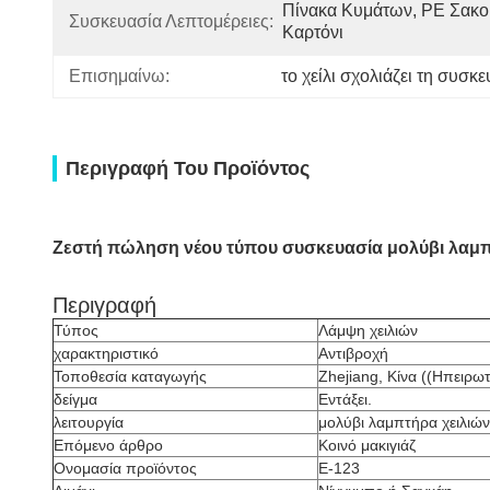
Πίνακα Κυμάτων, PE Σακού
Συσκευασία Λεπτομέρειες:
Καρτόνι
Επισημαίνω:
το χείλι σχολιάζει τη συσκ
Περιγραφή Του Προϊόντος
Ζεστή πώληση νέου τύπου συσκευασία μολύβι λαμπ
Περιγραφή
Τύπος
Λάμψη χειλιών
χαρακτηριστικό
Αντιβροχή
Τοποθεσία καταγωγής
Zhejiang, Κίνα ((Ηπειρω
δείγμα
Εντάξει.
λειτουργία
μολύβι λαμπτήρα χειλιών
Επόμενο άρθρο
Κοινό μακιγιάζ
Ονομασία προϊόντος
Ε-123