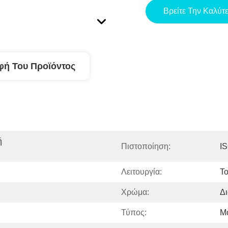
Βρείτε Την Καλύτ
φή Του Προϊόντος
 
Πιστοποίηση:
I
Λειτουργία:
Το
Χρώμα:
Δ
Τύπος:
Μ