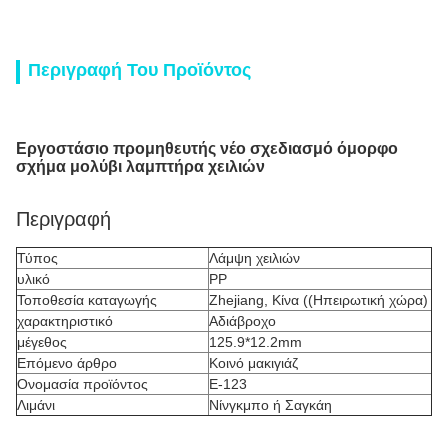
Περιγραφή Του Προϊόντος
Εργοστάσιο προμηθευτής νέο σχεδιασμό όμορφο
σχήμα μολύβι λαμπτήρα χειλιών
Περιγραφή
Τύπος
Λάμψη χειλιών
υλικό
PP
Τοποθεσία καταγωγής
Zhejiang, Κίνα ((Ηπειρωτική χώρα)
χαρακτηριστικό
Αδιάβροχο
μέγεθος
125.9*12.2mm
Επόμενο άρθρο
Κοινό μακιγιάζ
Ονομασία προϊόντος
Ε-123
Λιμάνι
Νίνγκμπο ή Σαγκάη