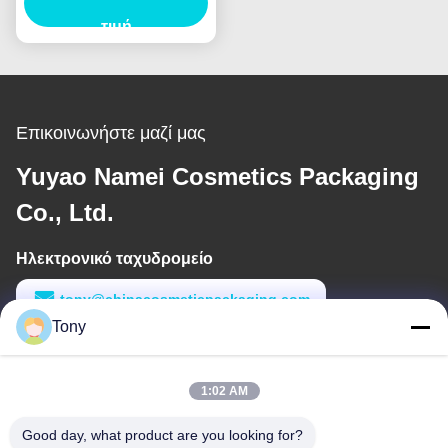
λαμπτήρα χειλιών
σωλήνα κενό
τιμή
καλλυντικό δοχείο
συσκευασία λαμπτήρα
χειλιών
Επικοινωνήστε μαζί μας
Yuyao Namei Cosmetics Packaging
Co., Ltd.
Ηλεκτρονικό ταχυδρομείο
tony@chinacosmeticpackaging.com
Tony
Εργασιακό χρόνο
8:00-17:00
1:02 AM
Η διεύθυνσή μας
Good day, what product are you looking for?