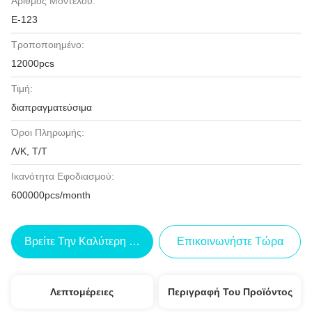
Αριθμός Μοντέλου:
Ε-123
Τροποποιημένο:
12000pcs
Τιμή:
διαπραγματεύσιμα
Όροι Πληρωμής:
Λ/Κ, Τ/Τ
Ικανότητα Εφοδιασμού:
600000pcs/month
Βρείτε Την Καλύτερη Τιμή
Επικοινωνήστε Τώρα
Λεπτομέρειες
Περιγραφή Του Προϊόντος