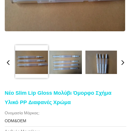
Νέο Slim Lip Gloss Μολύβι Όμορφο Σχήμα
Υλικό PP Διαφανές Χρώμα
Ονομασία Μάρκας:
ODM&OEM