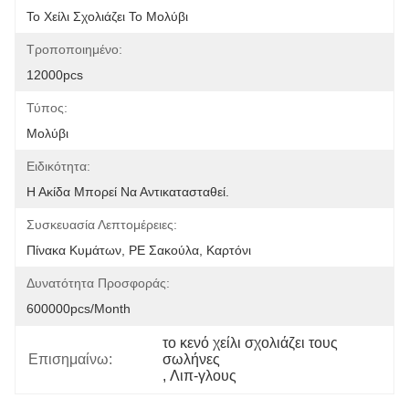
Το Χείλι Σχολιάζει Το Μολύβι
Τροποποιημένο:
12000pcs
Τύπος:
Μολύβι
Ειδικότητα:
Η Ακίδα Μπορεί Να Αντικατασταθεί.
Συσκευασία Λεπτομέρειες:
Πίνακα Κυμάτων, PE Σακούλα, Καρτόνι
Δυνατότητα Προσφοράς:
600000pcs/month
το κενό χείλι σχολιάζει τους 
Επισημαίνω:
σωλήνες
, 
Λιπ-γλους