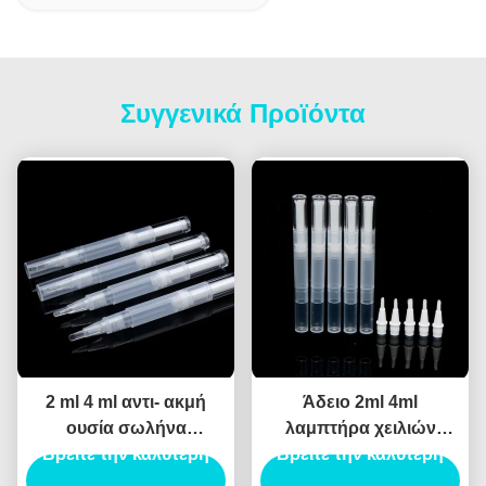
Συγγενικά Προϊόντα
2 ml 4 ml αντι- ακμή
Άδειο 2ml 4ml
ουσία σωλήνα
λαμπτήρα χειλιών
Βρείτε την καλύτερη
απομάκρυνση
σωλήνα δοχείο λάδι με
Βρείτε την καλύτερη
κονδυλωμάτων υγρό
φλοιό νυχιών βερνίκι