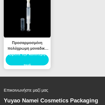
Προσαρμοσμένη
πολύχρωμη μοναδική
Βρείτε την καλύτερη
κρέμα ματιών
λαμπτήρα χειλιών
σωλήνα κενό
τιμή
καλλυντικό δοχείο
συσκευασία λαμπτήρα
χειλιών
Επικοινωνήστε μαζί μας
Yuyao Namei Cosmetics Packaging