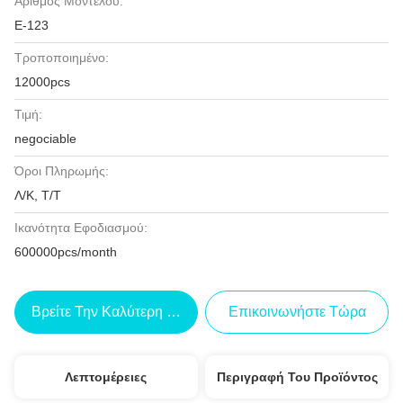
Αριθμός Μοντέλου:
Ε-123
Τροποποιημένο:
12000pcs
Τιμή:
negociable
Όροι Πληρωμής:
Λ/Κ, Τ/Τ
Ικανότητα Εφοδιασμού:
600000pcs/month
Βρείτε Την Καλύτερη Τιμή
Επικοινωνήστε Τώρα
Λεπτομέρειες
Περιγραφή Του Προϊόντος