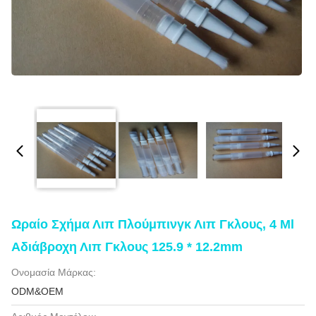
Ωραίο Σχήμα Λιπ Πλούμπινγκ Λιπ Γκλους, 4 Ml
Αδιάβροχη Λιπ Γκλους 125.9 * 12.2mm
Ονομασία Μάρκας:
ODM&OEM