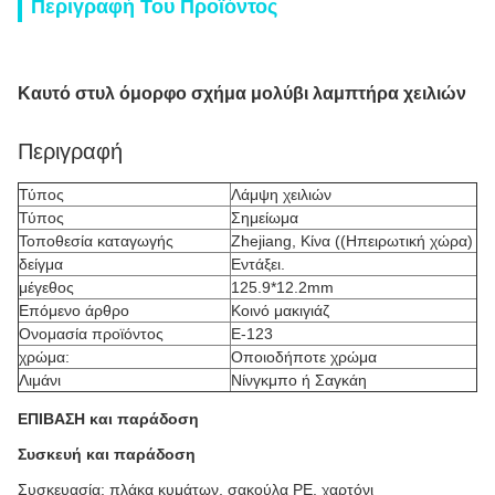
Περιγραφή Του Προϊόντος
Καυτό στυλ όμορφο σχήμα μολύβι λαμπτήρα χειλιών
Περιγραφή
Τύπος
Λάμψη χειλιών
Τύπος
Σημείωμα
Τοποθεσία καταγωγής
Zhejiang, Κίνα ((Ηπειρωτική χώρα)
δείγμα
Εντάξει.
μέγεθος
125.9*12.2mm
Επόμενο άρθρο
Κοινό μακιγιάζ
Ονομασία προϊόντος
Ε-123
χρώμα:
Οποιοδήποτε χρώμα
Λιμάνι
Νίνγκμπο ή Σαγκάη
ΕΠΙΒΑΣΗ και παράδοση
Συσκευή και παράδοση
Συσκευασία: πλάκα κυμάτων, σακούλα PE, χαρτόνι