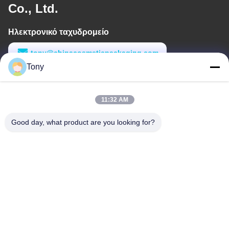
Co., Ltd.
Ηλεκτρονικό ταχυδρομείο
tony@chinacosmeticpackaging.com
Tony
Εργασιακό χρόνο
8:00-17:00
11:32 AM
Η διεύθυνσή μας
Good day, what product are you looking for?
Διεύθυνση
Αριθμός 8 Xiadalu, Nijialu Village, πόλη Simen, πόλη Yuyao,
Ningbo, Κίνα
Τηλεφώνημα
86--19012893906