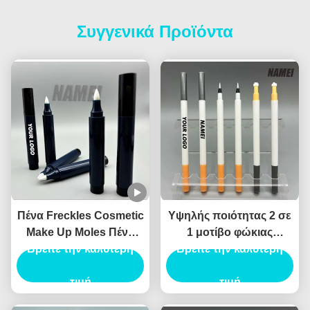
Συγγενικά Προϊόντα
Πένα Freckles Cosmetic
Υψηλής ποιότητας 2 σε
Make Up Moles Πένα
1 μοτίβο φώκιας
Freckles Custom Logo
Βρείτε την καλύτερη
Eyeliner υγρό Eyeliner
Βρείτε την καλύτερη
OEM Wholesale
καλλυντικό Eyeliner
Περιέκτη Πένας
τιμή
συσκευασία Canthus
τιμή
Freckles
σήμανσης