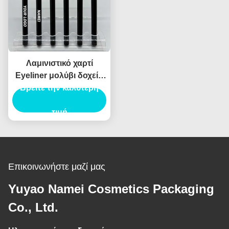
Λαμινιστικό χαρτί
Eyeliner μολύβι δοχείο
συσκευασίας σωλήνα
Βρείτε την καλύτερη
Eyeliner σωλήνα
ενέσεις φούσκωμα
τιμή
Επικοινωνήστε μαζί μας
Yuyao Namei Cosmetics Packaging
Co., Ltd.