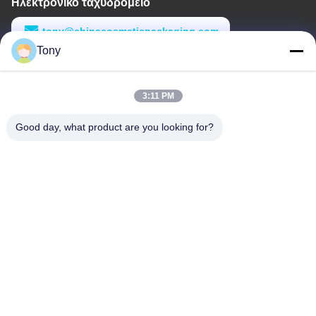
Ηλεκτρονικό ταχυδρομείο
tony@chinacosmeticpackaging.com
Tony
Εργασιακό χρόνο
8:00-17:00
3:11 PM
Η διεύθυνσή μας
Good day, what product are you looking for?
Διεύθυνση
Αριθμός 8 Xiadalu, Nijialu Village, πόλη Simen, πόλη Yuyao,
Ningbo, Κίνα
Τηλεφώνημα
86--19012893906
Κίνα Καλή ποιότητα Συσκευή μολύβδου Eyeliner Προμηθευτής.