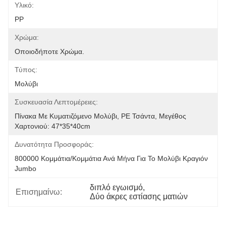
Υλικό:
PP
Χρώμα:
Οποιοδήποτε Χρώμα.
Τύπος:
Μολύβι
Συσκευασία Λεπτομέρειες:
Πίνακα Με Κυματιζόμενο Μολύβι, PE Τσάντα, Μεγέθος 
Χαρτονιού: 47*35*40cm
Δυνατότητα Προσφοράς:
800000 Κομμάτια/κομμάτια Ανά Μήνα Για Το Μολύβι Κραγιόν 
Jumbo
διπλό εγωισμό
, 
Επισημαίνω:
Δύο άκρες εστίασης ματιών