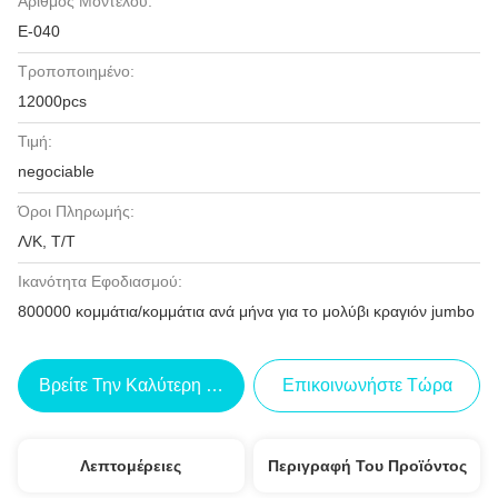
Αριθμός Μοντέλου:
Ε-040
Τροποποιημένο:
12000pcs
Τιμή:
negociable
Όροι Πληρωμής:
Λ/Κ, Τ/Τ
Ικανότητα Εφοδιασμού:
800000 κομμάτια/κομμάτια ανά μήνα για το μολύβι κραγιόν jumbo
Βρείτε Την Καλύτερη Τιμή
Επικοινωνήστε Τώρα
Λεπτομέρειες
Περιγραφή Του Προϊόντος