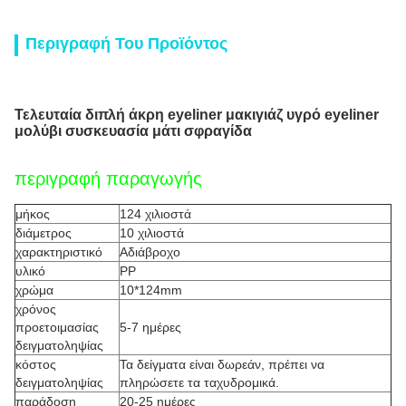
Περιγραφή Του Προϊόντος
Τελευταία διπλή άκρη eyeliner μακιγιάζ υγρό eyeliner
μολύβι συσκευασία μάτι σφραγίδα
περιγραφή παραγωγής
μήκος
124 χιλιοστά
διάμετρος
10 χιλιοστά
χαρακτηριστικό
Αδιάβροχο
υλικό
PP
χρώμα
10*124mm
χρόνος
προετοιμασίας
5-7 ημέρες
δειγματοληψίας
κόστος
Τα δείγματα είναι δωρεάν, πρέπει να
δειγματοληψίας
πληρώσετε τα ταχυδρομικά.
παράδοση
20-25 ημέρες