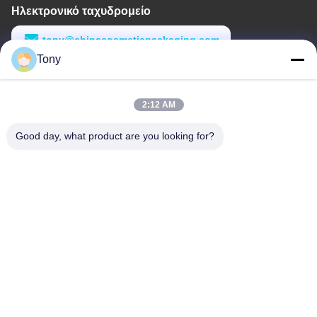
Ηλεκτρονικό ταχυδρομείο
tony@chinacosmeticpackaging.com
Tony
Εργασιακό χρόνο
8:00-17:00
2:12 AM
Η διεύθυνσή μας
Good day, what product are you looking for?
Διεύθυνση
Αριθμός 8 Xiadalu, Nijialu Village, πόλη Simen, πόλη Yuyao,
Ningbo, Κίνα
Τηλεφώνημα
86--19012893906