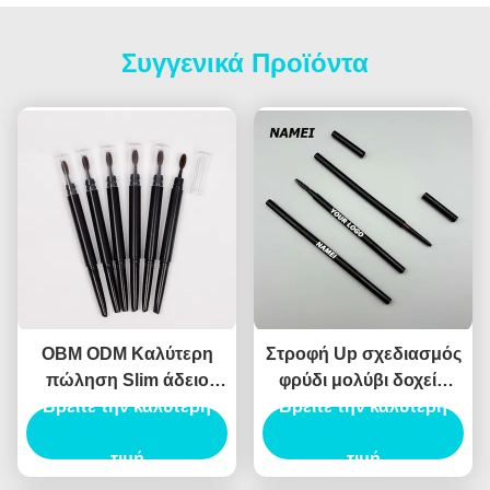
Συγγενικά Προϊόντα
OBM ODM Καλύτερη
Στροφή Up σχεδιασμός
πώληση Slim άδειο
φρύδι μολύβι δοχείο
Βρείτε την καλύτερη
μολύβι φρύδι
ABS υλικό αυτόματο
Βρείτε την καλύτερη
τύπο
τιμή
τιμή