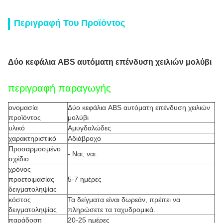
Περιγραφή Του Προϊόντος
Δύο κεφάλια ABS αυτόματη επένδυση χειλιών μολύβι
περιγραφή παραγωγής
ονομασία
Δύο κεφάλια ABS αυτόματη επένδυση χειλιών
προϊόντος
μολύβι
υλικό
Αμυγδαλώδες
χαρακτηριστικό
Αδιάβροχο
Προσαρμοσμένο
- Ναι, ναι.
σχέδιο
χρόνος
προετοιμασίας
5-7 ημέρες
δειγματοληψίας
κόστος
Τα δείγματα είναι δωρεάν, πρέπει να
δειγματοληψίας
πληρώσετε τα ταχυδρομικά.
παράδοση
20-25 ημέρες