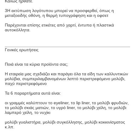
Καλώς ήρθατε.
3Η εκτύπωση λογότυπου μπορεί να προσφερθεί, όπως η
μεταξοειδής οθόνη, η θερμή τυπογράφηση και η οφσετ
Παρέχονται επίσης ετικέτες από χαρτί, έντυπα ή πλαστικά
αυτοκόλλητα.
Γενικές ερωτήσεις
Ποιά είναι τα κύρια προϊόντα σας;
Η εταιρεία μας σχεδιάζει και παράγει όλα τα είδη των καλλυντικών
μολύβια, συμπεριλαμβανομένων λεπτό περιστρεφόμενο μολύβι,
παχύ περιστρεφόμενο
Τα 6 παραρτήματα αυτά είναι:
οι γραμμές καλύπτουν το eyeliner, το lip liner, το μολύβι φρυδιών,
το μολύβι σκιάς ματιών, το υγρό liner, το μολύβι χείλη, το μολύβι
λαμπερό χείλη, το νυχίκι
μολύβι γυαλιστήρα, μολύβι συγκόλλησης, μολύβι κοκκινίσματος
κ.λπ.