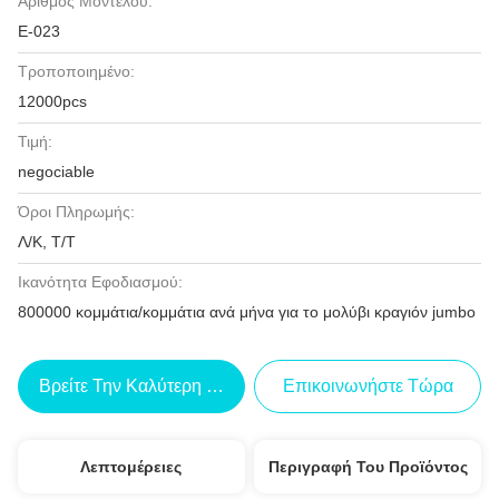
Αριθμός Μοντέλου:
Ε-023
Τροποποιημένο:
12000pcs
Τιμή:
negociable
Όροι Πληρωμής:
Λ/Κ, Τ/Τ
Ικανότητα Εφοδιασμού:
800000 κομμάτια/κομμάτια ανά μήνα για το μολύβι κραγιόν jumbo
Βρείτε Την Καλύτερη Τιμή
Επικοινωνήστε Τώρα
Λεπτομέρειες
Περιγραφή Του Προϊόντος