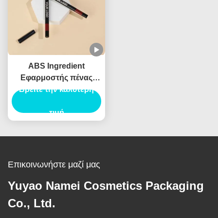
ABS Ingredient
Εφαρμοστής πένας
πινέλας φρυδιών για
Βρείτε την καλύτερη
επαγγελματικά
αποτελέσματα
τιμή
Επικοινωνήστε μαζί μας
Yuyao Namei Cosmetics Packaging
Co., Ltd.