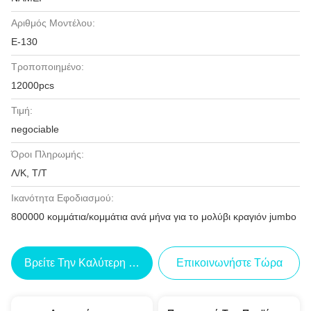
Αριθμός Μοντέλου:
Ε-130
Τροποποιημένο:
12000pcs
Τιμή:
negociable
Όροι Πληρωμής:
Λ/Κ, Τ/Τ
Ικανότητα Εφοδιασμού:
800000 κομμάτια/κομμάτια ανά μήνα για το μολύβι κραγιόν jumbo
Βρείτε Την Καλύτερη Τιμή
Επικοινωνήστε Τώρα