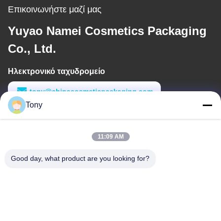
Επικοινωνήστε μαζί μας
Yuyao Namei Cosmetics Packaging
Co., Ltd.
Ηλεκτρονικό ταχυδρομείο
tony@chinacosmeticpackaging.com
Tony
Εργασιακό χρόνο
8:00-17:00
11:09 AM
Η διεύθυνσή μας
Good day, what product are you looking for?
Διεύθυνση
Αριθμός 8 Xiadalu, Nijialu Village, πόλη Simen, πόλη Yuyao,
Ningbo, Κίνα
Τηλεφώνημα