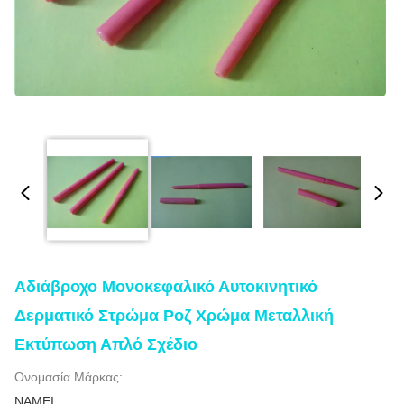
Αδιάβροχο Μονοκεφαλικό Αυτοκινητικό
Δερματικό Στρώμα Ροζ Χρώμα Μεταλλική
Εκτύπωση Απλό Σχέδιο
Ονομασία Μάρκας:
NAMEI