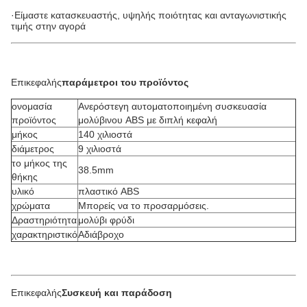
·Είμαστε κατασκευαστής, υψηλής ποιότητας και ανταγωνιστικής
τιμής στην αγορά
Επικεφαλής
παράμετροι του προϊόντος
ονομασία
Ανερόστεγη αυτοματοποιημένη συσκευασία
προϊόντος
μολύβινου ABS με διπλή κεφαλή
μήκος
140 χιλιοστά
διάμετρος
9 χιλιοστά
το μήκος της
38.5mm
θήκης
υλικό
πλαστικό ABS
χρώματα
Μπορείς να το προσαρμόσεις.
Δραστηριότητα
μολύβι φρύδι
χαρακτηριστικό
Αδιάβροχο
Επικεφαλής
Συσκευή και παράδοση