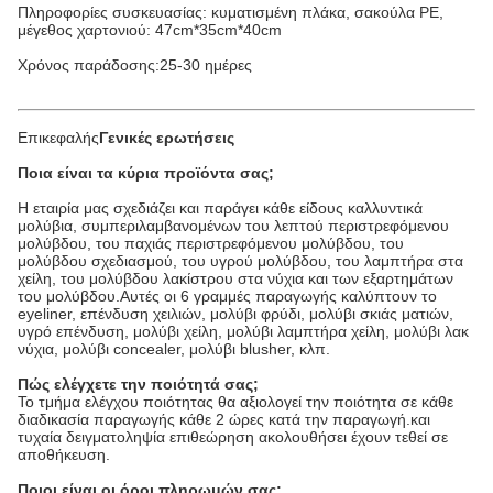
Πληροφορίες συσκευασίας: κυματισμένη πλάκα, σακούλα PE,
μέγεθος χαρτονιού: 47cm*35cm*40cm
Χρόνος παράδοσης:25-30 ημέρες
Επικεφαλής
Γενικές ερωτήσεις
Ποια είναι τα κύρια προϊόντα σας;
Η εταιρία μας σχεδιάζει και παράγει κάθε είδους καλλυντικά
μολύβια, συμπεριλαμβανομένων του λεπτού περιστρεφόμενου
μολύβδου, του παχιάς περιστρεφόμενου μολύβδου, του
μολύβδου σχεδιασμού, του υγρού μολύβδου, του λαμπτήρα στα
χείλη, του μολύβδου λακίστρου στα νύχια και των εξαρτημάτων
του μολύβδου.Αυτές οι 6 γραμμές παραγωγής καλύπτουν το
eyeliner, επένδυση χειλιών, μολύβι φρύδι, μολύβι σκιάς ματιών,
υγρό επένδυση, μολύβι χείλη, μολύβι λαμπτήρα χείλη, μολύβι λακ
νύχια, μολύβι concealer, μολύβι blusher, κλπ.
Πώς ελέγχετε την ποιότητά σας;
Το τμήμα ελέγχου ποιότητας θα αξιολογεί την ποιότητα σε κάθε
διαδικασία παραγωγής κάθε 2 ώρες κατά την παραγωγή.και
τυχαία δειγματοληψία επιθεώρηση ακολουθήσει έχουν τεθεί σε
αποθήκευση.
Ποιοι είναι οι όροι πληρωμών σας;