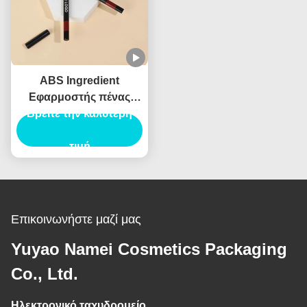
ABS Ingredient
Εφαρμοστής πένας
πινέλας φρυδιών για
Βρείτε την καλύτερη
επαγγελματικά
αποτελέσματα
τιμή
Επικοινωνήστε μαζί μας
Yuyao Namei Cosmetics Packaging
Co., Ltd.
Ηλεκτρονικό ταχυδρομείο