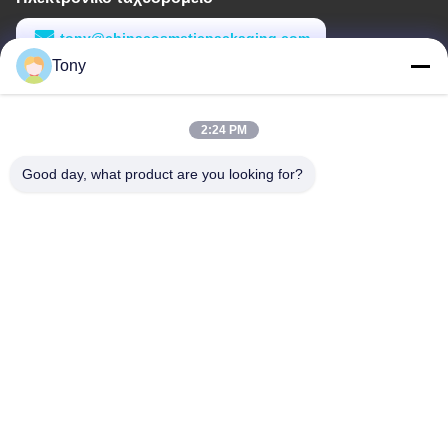
tony@chinacosmeticpackaging.com
Tony
Εργασιακό χρόνο
8:00-17:00
2:24 PM
Η διεύθυνσή μας
Good day, what product are you looking for?
Διεύθυνση
Αριθμός 8 Xiadalu, Nijialu Village, πόλη Simen, πόλη Yuyao,
Ningbo, Κίνα
Τηλεφώνημα
86--19012893906
Κίνα Καλή ποιότητα Συσκευή μολύβδου Eyeliner Προμηθευτής.