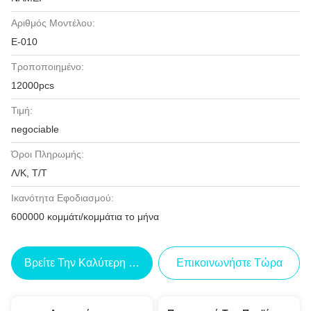
Αριθμός Μοντέλου:
Ε-010
Τροποποιημένο:
12000pcs
Τιμή:
negociable
Όροι Πληρωμής:
Λ/Κ, Τ/Τ
Ικανότητα Εφοδιασμού:
600000 κομμάτι/κομμάτια το μήνα
Βρείτε Την Καλύτερη Τιμή
Επικοινωνήστε Τώρα