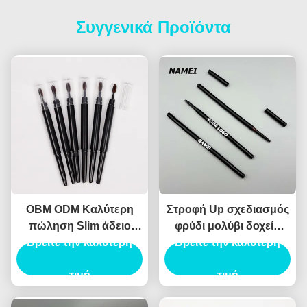
Συγγενικά Προϊόντα
OBM ODM Καλύτερη
Στροφή Up σχεδιασμός
πώληση Slim άδειο
φρύδι μολύβι δοχείο
Βρείτε την καλύτερη
μολύβι φρύδι
ABS υλικό αυτόματο
Βρείτε την καλύτερη
τύπο
τιμή
τιμή