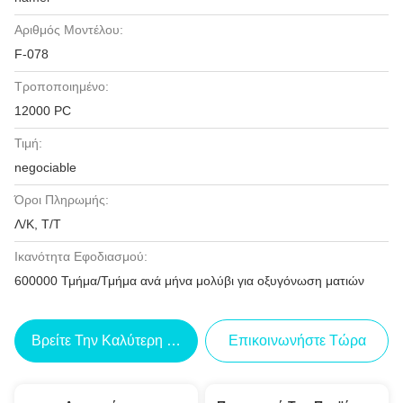
Αριθμός Μοντέλου:
F-078
Τροποποιημένο:
12000 PC
Τιμή:
negociable
Όροι Πληρωμής:
Λ/Κ, Τ/Τ
Ικανότητα Εφοδιασμού:
600000 Τμήμα/Τμήμα ανά μήνα μολύβι για οξυγόνωση ματιών
Βρείτε Την Καλύτερη Τιμή
Επικοινωνήστε Τώρα