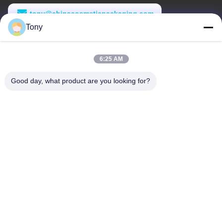
tony@chinacosmeticpackaging.com
Tony
Εργασιακό χρόνο
8:00-17:00
6:25 AM
Η διεύθυνσή μας
Good day, what product are you looking for?
Διεύθυνση
Αριθμός 8 Xiadalu, Nijialu Village, πόλη Simen, πόλη Yuyao,
Ningbo, Κίνα
Τηλεφώνημα
86--19012893906
Κίνα Καλή ποιότητα Συσκευή μολύβδου Eyeliner Προμηθευτής.
-2026 Yuyao Namei Cosmetics Packaging Co., Ltd. Όλα τα