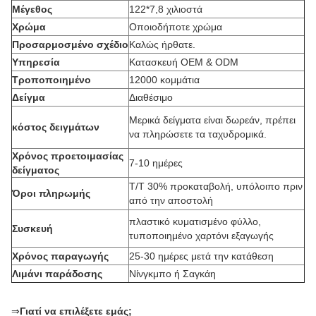
Μέγεθος
122*7,8 χιλιοστά
Χρώμα
Οποιοδήποτε χρώμα
Προσαρμοσμένο σχέδιο
Καλώς ήρθατε.
Υπηρεσία
Κατασκευή OEM & ODM
Τροποποιημένο
12000 κομμάτια
Δείγμα
Διαθέσιμο
Μερικά δείγματα είναι δωρεάν, πρέπει
κόστος δειγμάτων
να πληρώσετε τα ταχυδρομικά.
Χρόνος προετοιμασίας
7-10 ημέρες
δείγματος
T/T 30% προκαταβολή, υπόλοιπο πριν
Όροι πληρωμής
από την αποστολή
πλαστικό κυματισμένο φύλλο,
Συσκευή
τυποποιημένο χαρτόνι εξαγωγής
Χρόνος παραγωγής
25-30 ημέρες μετά την κατάθεση
Λιμάνι παράδοσης
Νίνγκμπο ή Σαγκάη
⇒
Γιατί να επιλέξετε εμάς;