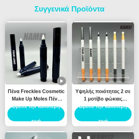
Συγγενικά Προϊόντα
Πένα Freckles Cosmetic
Υψηλής ποιότητας 2 σε
Make Up Moles Πένα
1 μοτίβο φώκιας
Freckles Custom Logo
Βρείτε την καλύτερη
Eyeliner υγρό Eyeliner
Βρείτε την καλύτερη
OEM Wholesale
καλλυντικό Eyeliner
Περιέκτη Πένας
τιμή
συσκευασία Canthus
τιμή
Freckles
σήμανσης