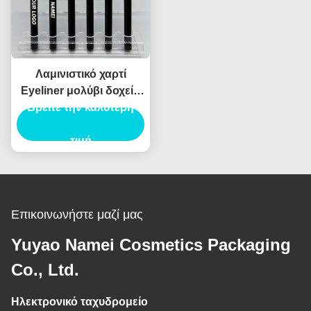
Λαμινιστικό χαρτί
Eyeliner μολύβι δοχείο
συσκευασίας σωλήνα
Βρείτε την καλύτερη
Eyeliner σωλήνα
ενέσεις φούσκωμα
τιμή
Επικοινωνήστε μαζί μας
Yuyao Namei Cosmetics Packaging
Co., Ltd.
Ηλεκτρονικό ταχυδρομείο