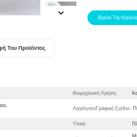
Βρείτε Την Καλύτ
φή Του Προϊόντος
Βιομηχανική Χρήση:
Κα
α, 
Λογότυπο/γραφικό Σχέδιο:
Π
Υλικό:
Π
Μπ