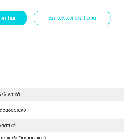
ερη Τιμή
Επικοινωνήστε Τώρα
λλυντικά
αραδοσιακό
λαστικό
ουκάλι Ουσιαστικού 