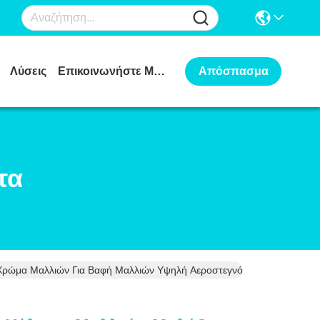
Λύσεις
Επικοινωνήστε Μαζί Μας
Απόσπασμα
τα
 Χρώμα Μαλλιών Για Βαφή Μαλλιών Υψηλή Αεροστεγνότητα