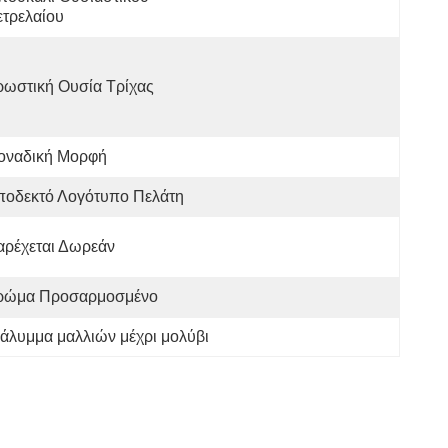
τρελαίου
ρωστική Ουσία Τρίχας
οναδική Μορφή
ποδεκτό Λογότυπο Πελάτη
αρέχεται Δωρεάν
ρώμα Προσαρμοσμένο
κάλυμμα μαλλιών μέχρι μολύβι