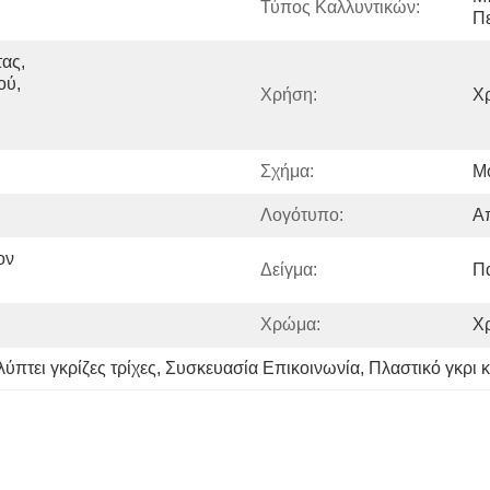
Τύπος Καλλυντικών:
Πε
ς, 
ύ, 
Χρήση:
Χ
Σχήμα:
Μ
Λογότυπο:
Α
ν 
Δείγμα:
Π
Χρώμα:
Χ
ύπτει γκρίζες τρίχες
, 
Συσκευασία Επικοινωνία
, 
Πλαστικό γκρι 