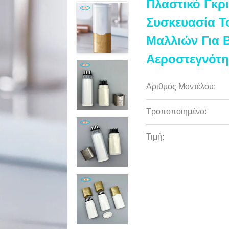
Πλαστικό Γκρ
Συσκευασία T
Μαλλιών Για
Αεροστεγνότη
Αριθμός Μοντέλου:
Τροποποιημένο:
Τιμή: