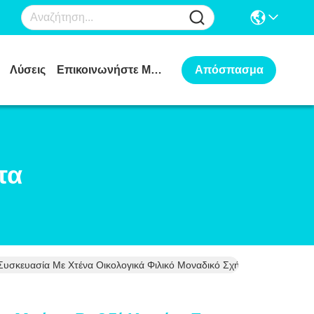
Λύσεις
Επικοινωνήστε Μαζί Μας
Απόσπασμα
τα
Συσκευασία Με Χτένα Οικολογικά Φιλικό Μοναδικό Σχήμα Χρώμα Μαλλι