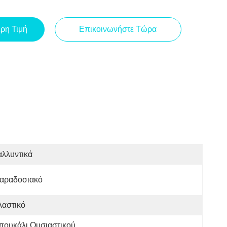
ερη Τιμή
Επικοινωνήστε Τώρα
λλυντικά
αραδοσιακό
λαστικό
ουκάλι Ουσιαστικού 