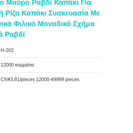
 Μαύρο Ραβδί Καπάκι Για
ή Ρίζα Καπάκι Συσκευασία Με
γικά Φιλικό Μοναδικό Σχήμα
ά Ραβδί
H-202
12000 κομμάτια
CN¥3.81/pieces 12000-49999 pieces