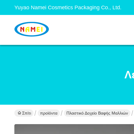
Yuyao Namei Cosmetics Packaging Co., Ltd.
Λ
Σπίτι
προϊόντα
Πλαστικό Δοχείο Βαφής Μαλλιών