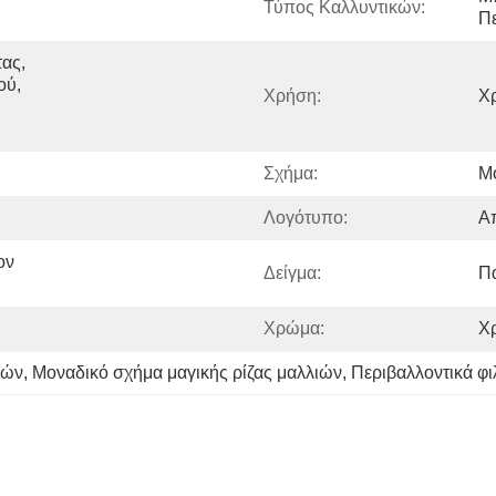
Τύπος Καλλυντικών:
Πε
ς, 
ύ, 
Χρήση:
Χ
Σχήμα:
Μ
Λογότυπο:
Α
ν 
Δείγμα:
Π
Χρώμα:
Χ
ιών
, 
Μοναδικό σχήμα μαγικής ρίζας μαλλιών
, 
Περιβαλλοντικά φι