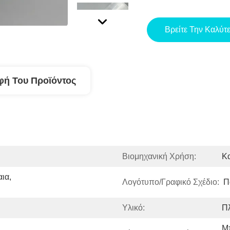
Βρείτε Την Καλύτ
φή Του Προϊόντος
Βιομηχανική Χρήση:
Κα
α, 
Λογότυπο/γραφικό Σχέδιο:
Π
Υλικό:
Π
Μπ