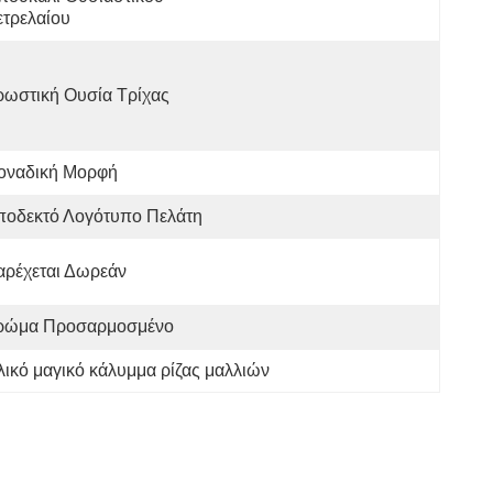
τρελαίου
ρωστική Ουσία Τρίχας
οναδική Μορφή
ποδεκτό Λογότυπο Πελάτη
αρέχεται Δωρεάν
ρώμα Προσαρμοσμένο
λικό μαγικό κάλυμμα ρίζας μαλλιών