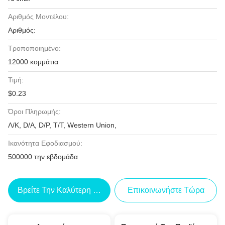
Αριθμός Μοντέλου:
Αριθμός:
Τροποποιημένο:
12000 κομμάτια
Τιμή:
$0.23
Όροι Πληρωμής:
Λ/Κ, D/A, D/P, T/T, Western Union,
Ικανότητα Εφοδιασμού:
500000 την εβδομάδα
Βρείτε Την Καλύτερη Τιμή
Επικοινωνήστε Τώρα