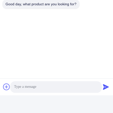
Η διεύθυνσή μας
Good day, what product are you looking for?
Διεύθυνση
Αριθμός 8 Xiadalu, Nijialu Village, πόλη Simen, πόλη Yuyao,
Ningbo, Κίνα
Τηλεφώνημα
86--19012893906
Κίνα Καλή ποιότητα Συσκευή μολύβδου Eyeliner Προμηθευτής.
-2026 Yuyao Namei Cosmetics Packaging Co., Ltd. Όλα τα
δικαιώματα διατηρούνται.
Πολιτική απορρήτου
|
Sitemap