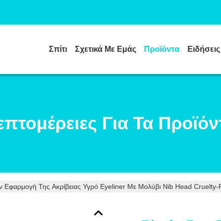
Σπίτι
Σχετικά Με Εμάς
Προϊόντα
Ειδήσεις
επτομέρειες Για Τα Προϊόν
ν Εφαρμογή Της Ακρίβειας Υγρό Eyeliner Με Μολύβι Nib Head Cruelty-