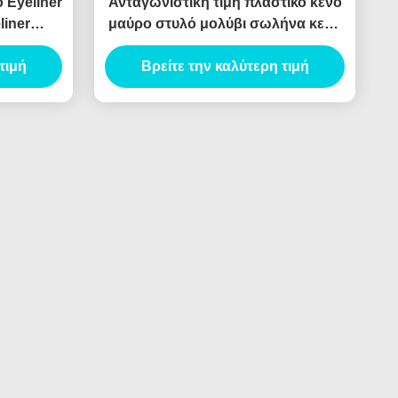
 Eyeliner
Ανταγωνιστική τιμή πλαστικό κενό
liner
μαύρο στυλό μολύβι σωλήνα κενό
υπο κενό
μολύβι
τιμή
Βρείτε την καλύτερη τιμή