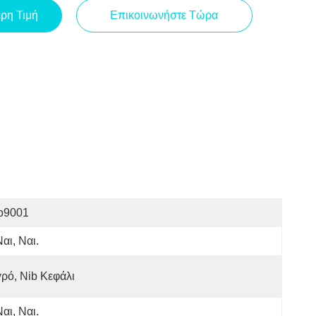
ερη Τιμή
Επικοινωνήστε Τώρα
so9001
Ναι, Ναι.
ρό, Nib Κεφάλι
Ναι, Ναι.