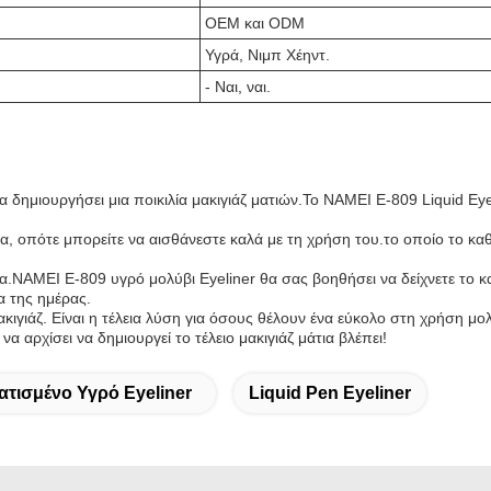
OEM και ODM
Υγρά, Νιμπ Χέηντ.
- Ναι, ναι.
 να δημιουργήσει μια ποικιλία μακιγιάζ ματιών.Το NAMEI E-809 Liquid Ey
, οπότε μπορείτε να αισθάνεστε καλά με τη χρήση του.το οποίο το καθισ
ρια.NAMEI E-809 υγρό μολύβι Eyeliner θα σας βοηθήσει να δείχνετε το κ
α της ημέρας.
ακιγιάζ. Είναι η τέλεια λύση για όσους θέλουν ένα εύκολο στη χρήση μο
α αρχίσει να δημιουργεί το τέλειο μακιγιάζ μάτια βλέπει!
τισμένο Υγρό Eyeliner
Liquid Pen Eyeliner