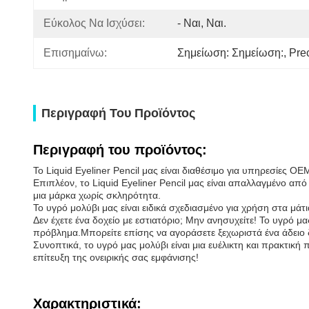
Εύκολος Να Ισχύσει:
- Ναι, Ναι.
Επισημαίνω:
Σημείωση: Σημείωση:
, 
Prec
Περιγραφή Του Προϊόντος
Περιγραφή του προϊόντος:
Το Liquid Eyeliner Pencil μας είναι διαθέσιμο για υπηρεσίες
Επιπλέον, το Liquid Eyeliner Pencil μας είναι απαλλαγμένο από
μια μάρκα χωρίς σκληρότητα.
Το υγρό μολύβι μας είναι ειδικά σχεδιασμένο για χρήση στα μάτ
Δεν έχετε ένα δοχείο με εστιατόριο; Μην ανησυχείτε! Το υγρό μ
πρόβλημα.Μπορείτε επίσης να αγοράσετε ξεχωριστά ένα άδειο δο
Συνοπτικά, το υγρό μας μολύβι είναι μια ευέλικτη και πρακτικ
επίτευξη της ονειρικής σας εμφάνισης!
Χαρακτηριστικά: