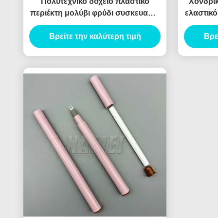
Πολυτεχνικό δοχείο πλαστικό
Χονδρικ
περιέκτη μολύβι φρύδι συσκευασία
ελαστικό
υγρό Eyeliner
κενό μ
Βρείτε την καλύτερη τιμή
Βρε