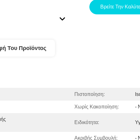
Βρείτε Την Καλύτ
φή Του Προϊόντος
Πιστοποίηση:
I
Χωρίς Κακοποίηση:
- 
ής 
Ειδικότητα:
Υγ
Ακριβής Συμβουλή:
- 