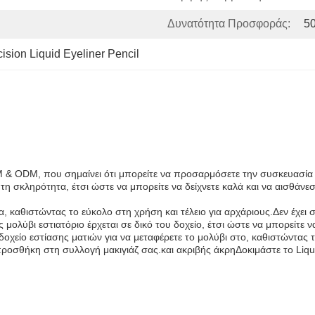
Δυνατότητα Προσφοράς:
5
ision Liquid Eyeliner Pencil
 OEM & ODM, που σημαίνει ότι μπορείτε να προσαρμόσετε την συσκευασί
 τη σκληρότητα, έτσι ώστε να μπορείτε να δείχνετε καλά και να αισθάνε
ια, καθιστώντας το εύκολο στη χρήση και τέλειο για αρχάριους.Δεν έχει
ας μολύβι εστιατόριο έρχεται σε δικό του δοχείο, έτσι ώστε να μπορείτ
χείο εστίασης ματιών για να μεταφέρετε το μολύβι στο, καθιστώντας τ
ή προσθήκη στη συλλογή μακιγιάζ σας.και ακριβής άκρηΔοκιμάστε το Liq