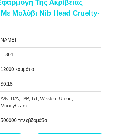
Εφαρμογή Της Ακρίβειας
 Με Μολύβι Nib Head Cruelty-
NAMEI
Ε-801
12000 κομμάτια
$0.18
Λ/Κ, D/A, D/P, T/T, Western Union,
MoneyGram
500000 την εβδομάδα