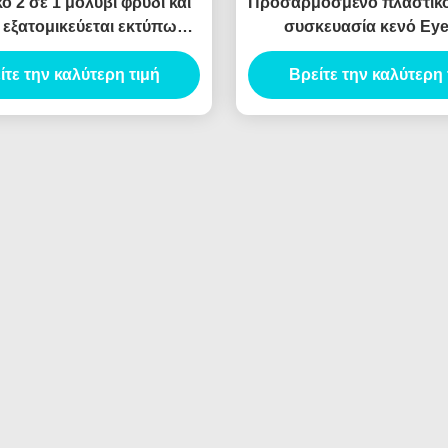
ό 2 σε 1 μολύβι φρύδι και
Προσαρμοσμένο πλαστικό
 εξατομικεύεται εκτύπωση
συσκευασία κενό Eye
ολύβι φρύδι και ελαστικό
μπουκάλι ιδιωτικό λογότ
ίτε την καλύτερη τιμή
σωλήνα δοχείο
Βρείτε την καλύτερη 
Eyeliner μολύβι