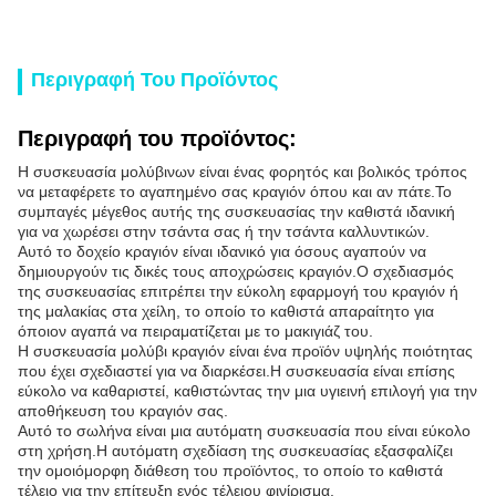
Περιγραφή Του Προϊόντος
Περιγραφή του προϊόντος:
Η συσκευασία μολύβινων είναι ένας φορητός και βολικός τρόπος
να μεταφέρετε το αγαπημένο σας κραγιόν όπου και αν πάτε.Το
συμπαγές μέγεθος αυτής της συσκευασίας την καθιστά ιδανική
για να χωρέσει στην τσάντα σας ή την τσάντα καλλυντικών.
Αυτό το δοχείο κραγιόν είναι ιδανικό για όσους αγαπούν να
δημιουργούν τις δικές τους αποχρώσεις κραγιόν.Ο σχεδιασμός
της συσκευασίας επιτρέπει την εύκολη εφαρμογή του κραγιόν ή
της μαλακίας στα χείλη, το οποίο το καθιστά απαραίτητο για
όποιον αγαπά να πειραματίζεται με το μακιγιάζ του.
Η συσκευασία μολύβι κραγιόν είναι ένα προϊόν υψηλής ποιότητας
που έχει σχεδιαστεί για να διαρκέσει.Η συσκευασία είναι επίσης
εύκολο να καθαριστεί, καθιστώντας την μια υγιεινή επιλογή για την
αποθήκευση του κραγιόν σας.
Αυτό το σωλήνα είναι μια αυτόματη συσκευασία που είναι εύκολο
στη χρήση.Η αυτόματη σχεδίαση της συσκευασίας εξασφαλίζει
την ομοιόμορφη διάθεση του προϊόντος, το οποίο το καθιστά
τέλειο για την επίτευξη ενός τέλειου φινίρισμα.