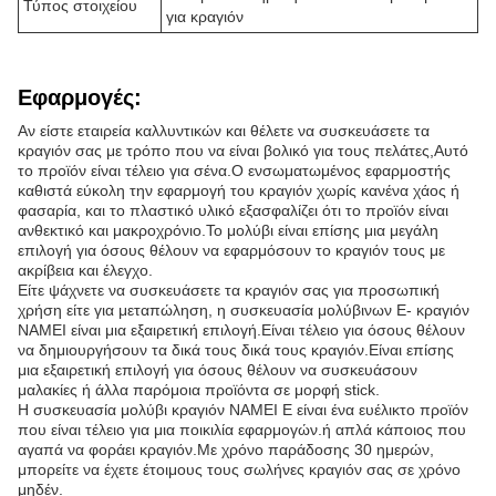
Τύπος στοιχείου
για κραγιόν
Εφαρμογές:
Αν είστε εταιρεία καλλυντικών και θέλετε να συσκευάσετε τα
κραγιόν σας με τρόπο που να είναι βολικό για τους πελάτες,Αυτό
το προϊόν είναι τέλειο για σένα.Ο ενσωματωμένος εφαρμοστής
καθιστά εύκολη την εφαρμογή του κραγιόν χωρίς κανένα χάος ή
φασαρία, και το πλαστικό υλικό εξασφαλίζει ότι το προϊόν είναι
ανθεκτικό και μακροχρόνιο.Το μολύβι είναι επίσης μια μεγάλη
επιλογή για όσους θέλουν να εφαρμόσουν το κραγιόν τους με
ακρίβεια και έλεγχο.
Είτε ψάχνετε να συσκευάσετε τα κραγιόν σας για προσωπική
χρήση είτε για μεταπώληση, η συσκευασία μολύβινων E- κραγιόν
NAMEI είναι μια εξαιρετική επιλογή.Είναι τέλειο για όσους θέλουν
να δημιουργήσουν τα δικά τους δικά τους κραγιόν.Είναι επίσης
μια εξαιρετική επιλογή για όσους θέλουν να συσκευάσουν
μαλακίες ή άλλα παρόμοια προϊόντα σε μορφή stick.
Η συσκευασία μολύβι κραγιόν NAMEI E είναι ένα ευέλικτο προϊόν
που είναι τέλειο για μια ποικιλία εφαρμογών.ή απλά κάποιος που
αγαπά να φοράει κραγιόν.Με χρόνο παράδοσης 30 ημερών,
μπορείτε να έχετε έτοιμους τους σωλήνες κραγιόν σας σε χρόνο
μηδέν.