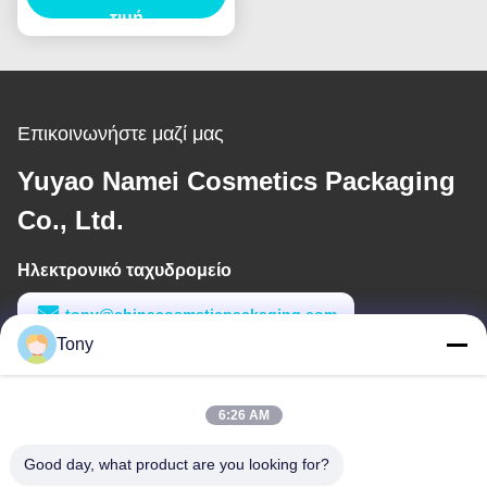
χωρητικότητα
τιμή
Επικοινωνήστε μαζί μας
Yuyao Namei Cosmetics Packaging
Co., Ltd.
Ηλεκτρονικό ταχυδρομείο
tony@chinacosmeticpackaging.com
Tony
Εργασιακό χρόνο
8:00-17:00
6:26 AM
Η διεύθυνσή μας
Good day, what product are you looking for?