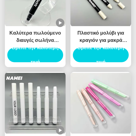
Καλύτερα πωλούμενο
Πλαστικό μολύβι για
διαυγές σωλήνα
κραγιόν για μακρά
Βρείτε την καλύτερη
κραγιόν μαύρο
Βρείτε την καλύτερη
χρήση
πολύχρωμο κραγιόν
συσκευασία δοχείο με
τιμή
τιμή
βούρτσα