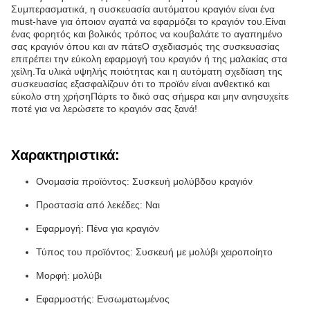
Συμπερασματικά, η συσκευασία αυτόματου κραγιόν είναι ένα
must-have για όποιον αγαπά να εφαρμόζει το κραγιόν του.Είναι
ένας φορητός και βολικός τρόπος να κουβαλάτε το αγαπημένο
σας κραγιόν όπου και αν πάτεΟ σχεδιασμός της συσκευασίας
επιτρέπει την εύκολη εφαρμογή του κραγιόν ή της μαλακίας στα
χείλη.Τα υλικά υψηλής ποιότητας και η αυτόματη σχεδίαση της
συσκευασίας εξασφαλίζουν ότι το προϊόν είναι ανθεκτικό και
εύκολο στη χρήσηΠάρτε το δικό σας σήμερα και μην ανησυχείτε
ποτέ για να λερώσετε το κραγιόν σας ξανά!
Χαρακτηριστικά:
Ονομασία προϊόντος: Συσκευή μολύβδου κραγιόν
Προστασία από λεκέδες: Ναι
Εφαρμογή: Πένα για κραγιόν
Τύπος του προϊόντος: Συσκευή με μολύβι χειροποίητο
Μορφή: μολύβι
Εφαρμοστής: Ενσωματωμένος