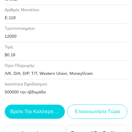
Αριθμός Μοντέλου:
Ε-118
Τροποποιημένο:
12000
Τιμή:
$0.18
Όροι Πληρωμής:
Λ/Κ, D/A, D/P, T/T, Western Union, MoneyGram
Ικανότητα Εφοδιασμού:
500000 την εβδομάδα
Βρείτε Την Καλύτερη Τιμή
Επικοινωνήστε Τώρα