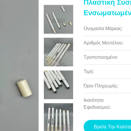
Πλαστική Συσ
Ενσωματωμέν
Ονομασία Μάρκας:
Αριθμός Μοντέλου:
Τροποποιημένο:
Τιμή:
Όροι Πληρωμής:
Ικανότητα
Εφοδιασμού:
Βρείτε Την Καλύτ