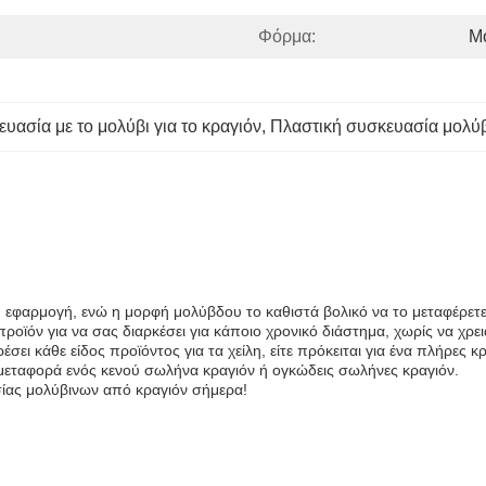
Φόρμα:
Μ
ασία με το μολύβι για το κραγιόν
, 
Πλαστική συσκευασία μολύβ
εφαρμογή, ενώ η μορφή μολύβδου το καθιστά βολικό να το μεταφέρετε 
ροϊόν για να σας διαρκέσει για κάποιο χρονικό διάστημα, χωρίς να χρει
σει κάθε είδος προϊόντος για τα χείλη, είτε πρόκειται για ένα πλήρες κρα
ν μεταφορά ενός κενού σωλήνα κραγιόν ή ογκώδεις σωλήνες κραγιόν.
σίας μολύβινων από κραγιόν σήμερα!