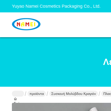
Yuyao Namei Cosmetics Packaging Co., Ltd.
Λ
προϊόντα
Συσκευή Μολύβδου Κραγιόν
Πλασ
Σπίτι