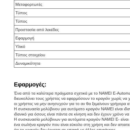
Μεταφορτωτές
Τύπος
Τύπος
Προστασία από λεκέδες
Εφαρμογή
Υλικό
Τύπος στοιχείου
Δυναμικότητα
Εφαρμογές:
Ένα από τα καλύτερα πράγματα σχετικά με το NAMEI E-Automati
διευκολύνει τους χρήστες να εφαρμόσουν το κραγιόν χωρίς να 
οι χρήστες να μην ανησυχούν για το αν θα ξεμείνουν γρήγορα α
Η συσκευασία μολύβινου για αυτόματο κραγιόν NAMEI είναι ιδανι
ιδανικό για όσους είναι πάντα σε κίνηση και δεν έχουν χρόνο 
Η συσκευασία μολύβινων για αυτόματα κραγιόν NAMEI E- είναι 
ένα σωλήνα κραγιόν που είναι εύκολο στη χρήση και δεν απαιτε
ότι το κραγιόν δεν έρχεται σε επαφή με άλλες επιφάνειες.