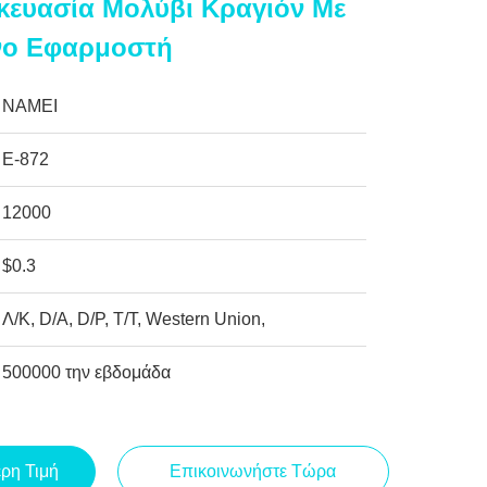
κευασία Μολύβι Κραγιόν Με
ο Εφαρμοστή
NAMEI
Ε-872
12000
$0.3
Λ/Κ, D/A, D/P, T/T, Western Union,
500000 την εβδομάδα
ερη Τιμή
Επικοινωνήστε Τώρα