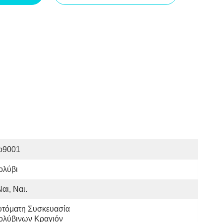
so9001
ολύβι
Ναι, Ναι.
τόματη Συσκευασία 
ολύβινων Κραγιόν