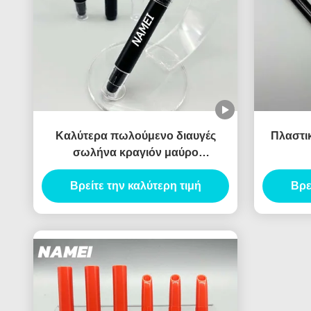
Καλύτερα πωλούμενο διαυγές
Πλαστικ
σωλήνα κραγιόν μαύρο
πολύχρωμο κραγιόν συσκευασία
Βρείτε την καλύτερη τιμή
δοχείο με βούρτσα
Βρε