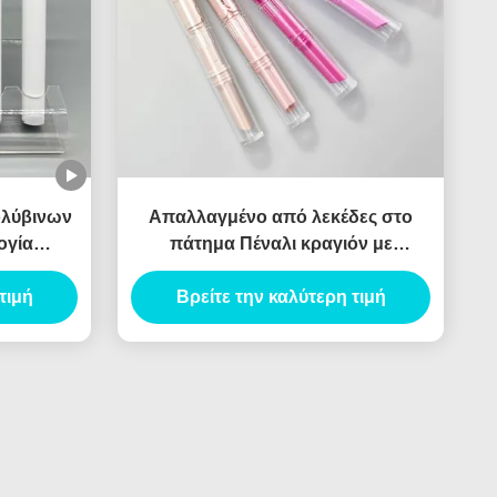
ολύβινων
Απαλλαγμένο από λεκέδες στο
ογία
πάτημα Πέναλι κραγιόν με
ενσωματωμένο εφαρμοστή
τιμή
Βρείτε την καλύτερη τιμή