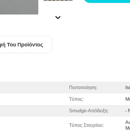
φή Του Προϊόντος
Πιστοποίηση:
I
Τύπος:
Μ
Smudge-Απόδειξη:
- 
Αυ
Τύπος Στοιχείου:
Μ