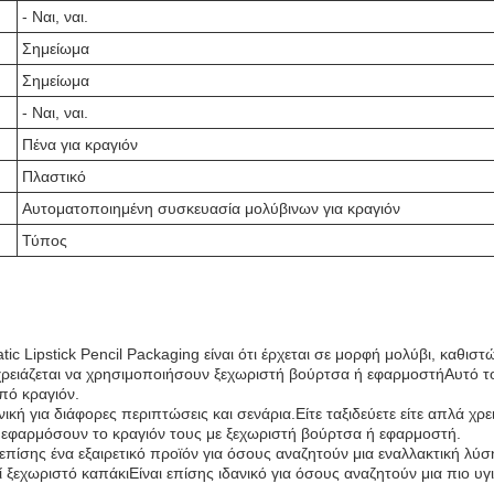
- Ναι, ναι.
Σημείωμα
Σημείωμα
- Ναι, ναι.
Πένα για κραγιόν
Πλαστικό
Αυτοματοποιημένη συσκευασία μολύβινων για κραγιόν
Τύπος
c Lipstick Pencil Packaging είναι ότι έρχεται σε μορφή μολύβι, καθ
χρειάζεται να χρησιμοποιήσουν ξεχωριστή βούρτσα ή εφαρμοστήΑυτό το
πό κραγιόν.
κή για διάφορες περιπτώσεις και σενάρια.Είτε ταξιδεύετε είτε απλά χρε
να εφαρμόσουν το κραγιόν τους με ξεχωριστή βούρτσα ή εφαρμοστή.
επίσης ένα εξαιρετικό προϊόν για όσους αναζητούν μια εναλλακτική λύ
ί ξεχωριστό καπάκιΕίναι επίσης ιδανικό για όσους αναζητούν μια πιο 