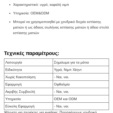
Χαρακτηριστικό: υγρό, κεφαλή νιμπ
Υπηρεσία: OEM&ODM
Μπορεί να χρησιμοποιηθεί με χονδρικό δοχείο εστίασης
ματιών ή ως άδειος σωλήνας εστίασης ματιών ή άδειο στυλό
εστίασης ματιών
Τεχνικές παραμέτρους:
Λειτουργία
Σημείωμα για τα μάτια
Ειδικότητα
Υγρά, Νιμπ Χέηντ
Χωρίς Κακοποίηση
- Ναι, ναι.
Εφαρμογή
Οφθαλμία
Ακριβής Συμβουλή
- Ναι, ναι.
Υπηρεσία
OEM και ODM
Εύκολη Εφαρμογή
- Ναι, ναι.
Ψάχνετε για περιέκτες για eyeliner; Προσφέρουμε χονδρικό