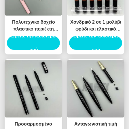
Πολυτεχνικό δοχείο
Χονδρικό 2 σε 1 μολύβι
πλαστικό περιέκτη
φρύδι και ελαστικό
Βρείτε την καλύτερη
μολύβι φρύδι
Βρείτε την καλύτερη
εξατομικεύεται
συσκευασία υγρό
εκτύπωση κενό μολύβι
Eyeliner
τιμή
φρύδι και ελαστικό
τιμή
σωλήνα δοχείο
Προσαρμοσμένο
Ανταγωνιστική τιμή