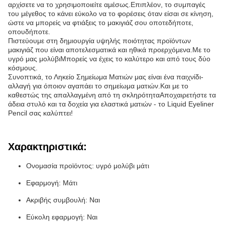
αρχίσετε να το χρησιμοποιείτε αμέσως.Επιπλέον, το συμπαγές
του μέγεθος το κάνει εύκολο να το φορέσεις όταν είσαι σε κίνηση,
ώστε να μπορείς να φτιάξεις το μακιγιάζ σου οποτεδήποτε,
οπουδήποτε.
Πιστεύουμε στη δημιουργία υψηλής ποιότητας προϊόντων
μακιγιάζ που είναι αποτελεσματικά και ηθικά προερχόμενα.Με το
υγρό μας μολύβιΜπορείς να έχεις το καλύτερο και από τους δύο
κόσμους.
Συνοπτικά, το Ληκείο Σημείωμα Ματιών μας είναι ένα παιχνίδι-
αλλαγή για όποιον αγαπάει το σημείωμα ματιών.Και με το
καθεστώς της απαλλαγμένη από τη σκληρότηταΑποχαιρετήστε τα
άδεια στυλό και τα δοχεία για ελαστικά ματιών - το Liquid Eyeliner
Pencil σας καλύπτει!
Χαρακτηριστικά:
Ονομασία προϊόντος: υγρό μολύβι μάτι
Εφαρμογή: Μάτι
Ακριβής συμβουλή: Ναι
Εύκολη εφαρμογή: Ναι