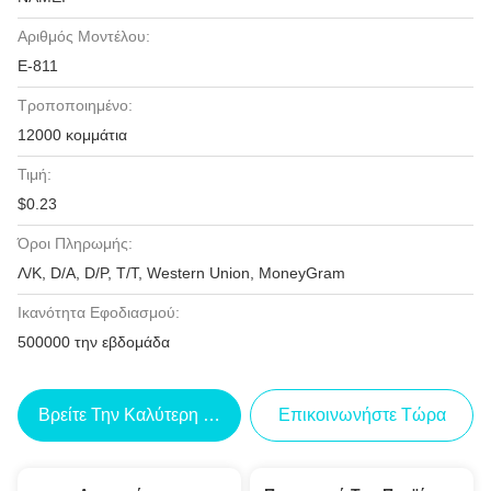
Αριθμός Μοντέλου:
Ε-811
Τροποποιημένο:
12000 κομμάτια
Τιμή:
$0.23
Όροι Πληρωμής:
Λ/Κ, D/A, D/P, T/T, Western Union, MoneyGram
Ικανότητα Εφοδιασμού:
500000 την εβδομάδα
Βρείτε Την Καλύτερη Τιμή
Επικοινωνήστε Τώρα