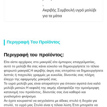
, 
Ακριβής Συμβουλή υγρό μολύβι 
για τα μάτια
Περιγραφή Του Προϊόντος
Περιγραφή του προϊόντος:
Είτε είστε αρχάριος στο μακιγιάζ είτε έμπειρος επαγγελματίας,
αυτό το μολύβι θα σας κάνει εύκολο να δημιουργήσετε το τέλειο
φτερωτό μακιγιάζ.Η ακριβής άκρη σας επιτρέπει να δημιουργήσετε
λεπτές ή παχουλές γραμμές με ευκολία, δίνοντάς σας πλήρη
έλεγχο της εφαρμογής μακιγιάζ σας.
Το υγρό μολύβι μας είναι απαραίτητο για όποιον αγαπά ένα καλό
μολύβι ματιών.Η κεφαλή της ακμής εξασφαλίζει την ομοιόμορφη
κατανομή του προϊόντος, δίνοντάς σας ένα καθαρό και
γυαλισμένο φινίρισμα.
Αν έχετε κουραστεί να ασχολείστε με άδειες στυλό ή δοχεία για
στυλό, το υγρό μας Στυλό είναι η τέλεια λύση.Έτσι μπορείτε να