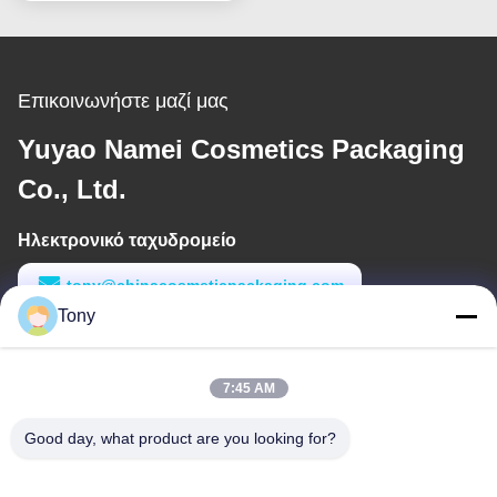
Container
Επικοινωνήστε μαζί μας
Yuyao Namei Cosmetics Packaging
Co., Ltd.
Ηλεκτρονικό ταχυδρομείο
tony@chinacosmeticpackaging.com
Tony
Εργασιακό χρόνο
8:00-17:00
7:45 AM
Η διεύθυνσή μας
Good day, what product are you looking for?
Διεύθυνση
Αριθμός 8 Xiadalu, Nijialu Village, πόλη Simen, πόλη Yuyao,