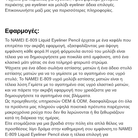
περιέκτης για eyeliner και μολύβι eyeliner άδεια επιλογές.
Επικοινωνήστε μαζί μας για περισσότερες πληροφορίες.
Εφαρμογές:
Το NAMEI E-809 Liquid Eyeliner Pencil έρχεται με ένα κεφάλι που
επιτρέπει την ακριβή εφαρμογή, εξασφαλίζοντας μια άψογη
εμφάνιση κάθε φορά.Η υγρή φόρμουλα αυτού του μολύβι είναι
τέλεια για να δημιουργήσετε μια ποικιλία από εμφάνιση, από ένα
κλασικό μάτι γάτας σε ένα τολμηρό φτερωτό στρώμα.
Ψάχνετε για ένα άδειο σωλήνα εστίασης ματιών ή ένα άδειο στυλό
εστίασης ματιών για να το γεμίσετε με το αγαπημένο σας υγρό
στυλό; Το NAMEI E-809 υγρό μολύβι εστίασης ματιών είναι η
τέλεια λύση.Γεμίστε με το αγαπημένο σας υγρό ελαστικό ματιών,
και να πάρετε την ακριβή εφαρμογή που χρειάζεστε για να
δημιουργήσετε τα αγαπημένα σας βλέμματα.
Ως προμηθευτής υπηρεσιών OEM & ODM, διασφαλίζουμε ότι όλα
τα προϊόντα μας πληρούν υψηλά ποιοτικά πρότυπα.παρέχοντας
μακροχρόνια ρούχα που δεν θα λερώνονται ή θα ξεθωριάζουν
κατά τη διάρκεια της ημέρας.
Είτε ετοιμάζεσαι για μια βραδιά στην πόλη είτε απλά θέλεις να
προσθέσεις λίγο δράμα στην καθημερινή σου εμφάνιση,το NAMEI
E-809 Liquid Eyeliner Pencil είναι η τέλεια επιλογή για