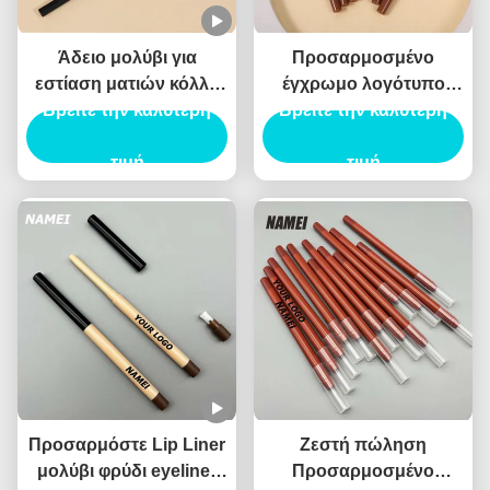
Άδειο μολύβι για
Προσαρμοσμένο
εστίαση ματιών κόλλα
έγχρωμο λογότυπο
Βρείτε την καλύτερη
ψεύτικο μολύβι
εκτυπωμένο πλαστικό
Βρείτε την καλύτερη
μεταξοσκώληκα
κενό χείλη επένδυση
αδιάβροχο ανθεκτικό
τιμή
σωλήνα συσκευασία
τιμή
ζελέ μολύβι για εστίαση
δοχείο λεπτή lipliner
ματιών δοχείο
σωλήνα
Προσαρμόστε Lip Liner
Ζεστή πώληση
μολύβι φρύδι eyeliner
Προσαρμοσμένο