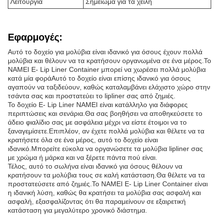
Λειτουργία
Σημείωμα για τα χείλη
Εφαρμογές:
Αυτό το δοχείο για μολύβια είναι ιδανικό για όσους έχουν πολλά
μολύβια και θέλουν να τα κρατήσουν οργανωμένα σε ένα μέρος.Το
NAMEI E- Lip Liner Container μπορεί να χωρέσει πολλά μολύβια
κατά μία φοράΑυτό το δοχείο είναι επίσης ιδανικό για όσους
αγαπούν να ταξιδεύουν, καθώς καταλαμβάνει ελάχιστο χώρο στην
τσάντα σας και προστατεύει το lipliner σας από ζημιές.
Το δοχείο E- Lip Liner NAMEI είναι κατάλληλο για διάφορες
περιπτώσεις και σενάρια.Θα σας βοηθήσει να αποθηκεύσετε το
άδειο φιαλίδιο σας με ασφάλεια μέχρι να είστε έτοιμοι να το
ξαναγεμίσετε.Επιπλέον, αν έχετε πολλά μολύβια και θέλετε να τα
κρατήσετε όλα σε ένα μέρος, αυτό το δοχείο είναι
ιδανικό.Μπορείτε εύκολα να οργανώσετε τα μολύβια lipliner σας
με χρώμα ή μάρκα και να ξέρετε πάντα πού είναι.
Τέλος, αυτό το σωλήνα είναι ιδανικό για όσους θέλουν να
κρατήσουν τα μολύβια τους σε καλή κατάσταση.Θα θέλετε να τα
προστατεύσετε από ζημιές.Το NAMEI E- Lip Liner Container είναι
η ιδανική λύση, καθώς θα κρατήσει τα μολύβια σας ασφαλή και
ασφαλή, εξασφαλίζοντας ότι θα παραμείνουν σε εξαιρετική
κατάσταση για μεγαλύτερο χρονικό διάστημα.