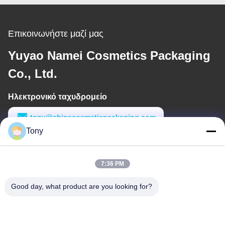
Επικοινωνήστε μαζί μας
Yuyao Namei Cosmetics Packaging
Co., Ltd.
Ηλεκτρονικό ταχυδρομείο
tony@chinacosmeticpackaging.com
Tony
Εργασιακό χρόνο
8:00-17:00
7:36 PM
Η διεύθυνσή μας
Good day, what product are you looking for?
Διεύθυνση
Αριθμός 8 Xiadalu, Nijialu Village, πόλη Simen, πόλη Yuyao,
Ningbo, Κίνα