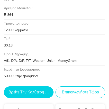
Αριθμός Μοντέλου:
E-864
Τροποποιημένο:
12000 κομμάτια
Τιμή:
$0.18
Όροι Πληρωμής:
Λ/Κ, D/A, D/P, T/T, Western Union, MoneyGram
Ικανότητα Εφοδιασμού:
500000 την εβδομάδα
Βρείτε Την Καλύτερη Τιμή
Επικοινωνήστε Τώρα