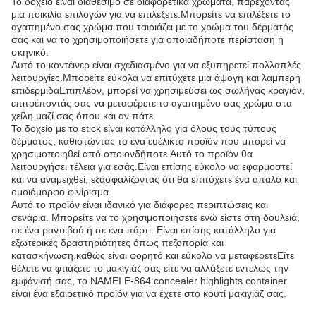
Το δοχείο είναι διαθέσιμο σε διαφορετικά χρώματα, παρέχοντας
μια ποικιλία επιλογών για να επιλέξετε.Μπορείτε να επιλέξετε το
αγαπημένο σας χρώμα που ταιριάζει με το χρώμα του δέρματός
σας και να το χρησιμοποιήσετε για οποιαδήποτε περίσταση ή
σκηνικό.
Αυτό το κοντέινερ είναι σχεδιασμένο για να εξυπηρετεί πολλαπλές
λειτουργίες.Μπορείτε εύκολα να επιτύχετε μια άψογη και λαμπερή
επιδερμίδαΕπιπλέον, μπορεί να χρησιμεύσει ως σωλήνας κραγιόν,
επιτρέποντάς σας να μεταφέρετε το αγαπημένο σας χρώμα στα
χείλη μαζί σας όπου και αν πάτε.
Το δοχείο με το stick είναι κατάλληλο για όλους τους τύπους
δέρματος, καθιστώντας το ένα ευέλικτο προϊόν που μπορεί να
χρησιμοποιηθεί από οποιονδήποτε.Αυτό το προϊόν θα
λειτουργήσει τέλεια για εσάς.Είναι επίσης εύκολο να εφαρμοστεί
και να αναμειχθεί, εξασφαλίζοντας ότι θα επιτύχετε ένα απαλό και
ομοιόμορφο φινίρισμα.
Αυτό το προϊόν είναι ιδανικό για διάφορες περιπτώσεις και
σενάρια. Μπορείτε να το χρησιμοποιήσετε ενώ είστε στη δουλειά,
σε ένα ραντεβού ή σε ένα πάρτι. Είναι επίσης κατάλληλο για
εξωτερικές δραστηριότητες όπως πεζοπορία και
κατασκήνωση,καθώς είναι φορητό και εύκολο να μεταφέρετεΕίτε
θέλετε να φτιάξετε το μακιγιάζ σας είτε να αλλάξετε εντελώς την
εμφάνισή σας, το NAMEI E-864 concealer highlights container
είναι ένα εξαιρετικό προϊόν για να έχετε στο κουτί μακιγιάζ σας.