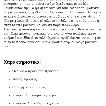
σκληρότητα., που σημαίνει ότι δεν έχει δοκιμαστεί σε ζώα,
καθιστώντας την μια ηθική επιλογή για τους λάτρεις του μακιγιάζ.
Το μικροσκοπικό μέγεθος του Container του Concealer Highlights
το καθιστά εύκολο να μεταφέρετε μαζί σας όταν είστε σε κίνηση.ή
έξω με φίλους.Μπορείτε εύκολα να το βάλετε στην τσάντα σας ή
στην τσάντα μακιγιάζ, και δεν θα πάρει πολύ χώρο.
Συνολικά, η συσκευή είναι απαραίτητη για όποιον θέλει να επιτύχει
μια τέλεια εμφάνιση μακιγιάζ.Το οποίο το κάνει πολύτιμο για τα
χρήματά σας.Είτε είστε καλλιτέχνης μακιγιάζ είτε λάτρης ομορφιάς,
αυτό το προϊόν σίγουρα θα γίνει βασικό στην συλλογή μακιγιάζ
σας.
Χαρακτηριστικά:
Ονομασία προϊόντος: Κρύφτης
Τύπος: Κρύφτης
Παροχή: 25-30 ημέρες
Χρώμα: Οποιοδήποτε χρώμα
Χρώματα: Οποιοδήποτε χρώμα