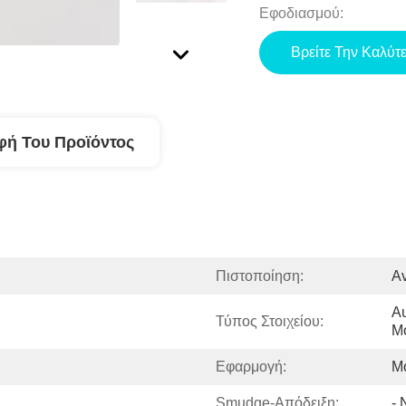
Εφοδιασμού:
Βρείτε Την Καλύτ
φή Του Προϊόντος
Πιστοποίηση:
Av
Αυ
Τύπος Στοιχείου:
Μ
Εφαρμογή:
Μ
Smudge-Απόδειξη:
- 