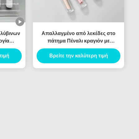
ολύβινων
Απαλλαγμένο από λεκέδες στο
ογία
πάτημα Πέναλι κραγιόν με
ενσωματωμένο εφαρμοστή
τιμή
Βρείτε την καλύτερη τιμή