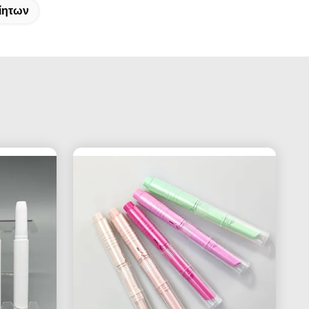
ίητων