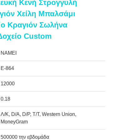
ευκή Κενή Στρογγυλή
γιόν Χείλη Μπαλσάμι
ίο Κραγιόν Σωλήνα
Δοχείο Custom
NAMEI
Ε-864
12000
0.18
Λ/Κ, D/A, D/P, T/T, Western Union,
MoneyGram
500000 την εβδομάδα