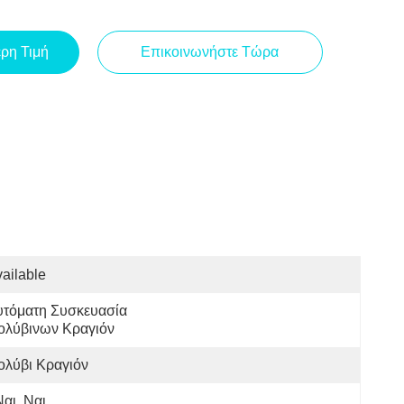
ερη Τιμή
Επικοινωνήστε Τώρα
ailable
τόματη Συσκευασία 
ολύβινων Κραγιόν
ολύβι Κραγιόν
Ναι, Ναι.