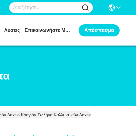
Λύσεις
Επικοινωνήστε Μαζί Μας
Απόσπασμα
τα
ιόν Δοχείο Κραγιόν Σωλήνα Καλλυντικών Δοχείο Custom