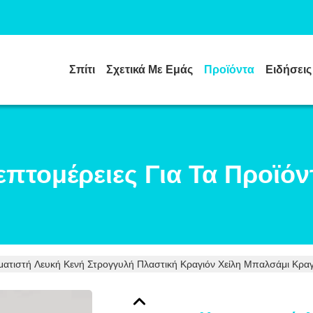
Σπίτι
Σχετικά Με Εμάς
Προϊόντα
Ειδήσεις
επτομέρειες Για Τα Προϊόν
ατιστή Λευκή Κενή Στρογγυλή Πλαστική Κραγιόν Χείλη Μπαλσάμι Κραγ