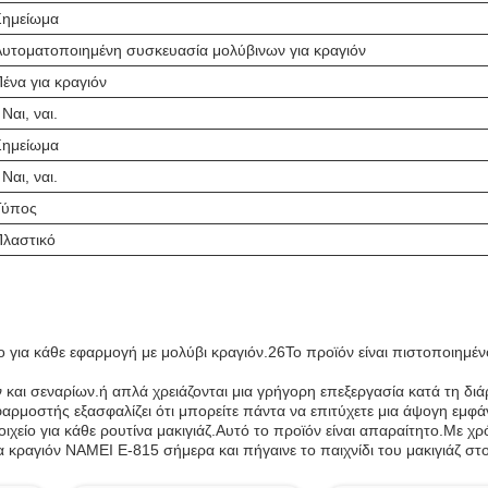
Σημείωμα
Αυτοματοποιημένη συσκευασία μολύβινων για κραγιόν
ένα για κραγιόν
 Ναι, ναι.
Σημείωμα
 Ναι, ναι.
Τύπος
Πλαστικό
ο για κάθε εφαρμογή με μολύβι κραγιόν.26Το προϊόν είναι πιστοποιημένο
 και σεναρίων.ή απλά χρειάζονται μια γρήγορη επεξεργασία κατά τη δι
αρμοστής εξασφαλίζει ότι μπορείτε πάντα να επιτύχετε μια άψογη εμφά
οιχείο για κάθε ρουτίνα μακιγιάζ.Αυτό το προϊόν είναι απαραίτητο.Με χ
 κραγιόν NAMEI E-815 σήμερα και πήγαινε το παιχνίδι του μακιγιάζ στ