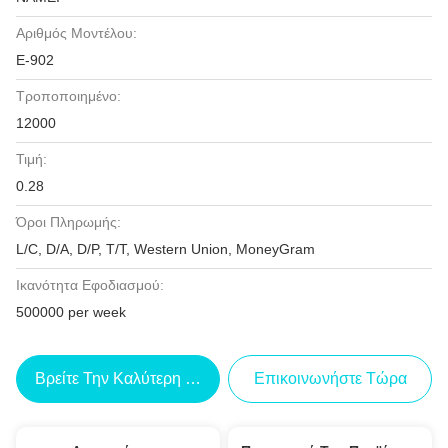
Αριθμός Μοντέλου:
E-902
Τροποποιημένο:
12000
Τιμή:
0.28
Όροι Πληρωμής:
L/C, D/A, D/P, T/T, Western Union, MoneyGram
Ικανότητα Εφοδιασμού:
500000 per week
Βρείτε Την Καλύτερη Τιμή
Επικοινωνήστε Τώρα