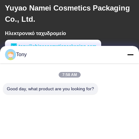
Yuyao Namei Cosmetics Packaging
Co., Ltd.
Ηλεκτρονικό ταχυδρομείο
tony@chinacosmeticpackaging.com
Tony
Εργασιακό χρόνο
8:00-17:00
7:58 AM
Η διεύθυνσή μας
Good day, what product are you looking for?
Διεύθυνση
Αριθμός 8 Xiadalu, Nijialu Village, πόλη Simen, πόλη Yuyao,
Ningbo, Κίνα
Τηλεφώνημα
86--19012893906