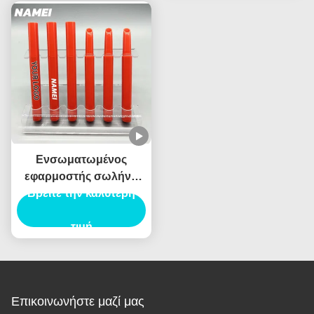
Ενσωματωμένος
εφαρμοστής σωλήνα
Βρείτε την καλύτερη
κραγιόν με
τυποποιημένη
χωρητικότητα
τιμή
Επικοινωνήστε μαζί μας