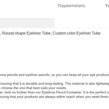
Πιγματοποίηση:
Υ
e
, 
Round shape Eyeliner Tube
, 
Custom color Eyeliner Tube
row pencils and eyeliner pencils, so you can keep all your eye products 
ring that it is durable and long-lasting. The material is also lightwei
an choose the one that best suits your needs.
r, look no further than our Eyebrow Pencil Container. It is the perfect
 ensuring that your products are always within reach when you need them