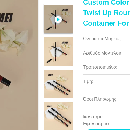
Custom Color 
Twist Up Roun
Container For
Ονομασία Μάρκας:
Αριθμός Μοντέλου:
Τροποποιημένο:
Τιμή:
Όροι Πληρωμής:
Ικανότητα
Εφοδιασμού: