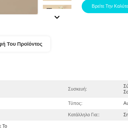
Βρείτε Την Καλύτ
φή Του Προϊόντος
Σύ
Συσκευή:
Σ
Τύπος:
Α
Κατάλληλο Για::
Σ
 Το 