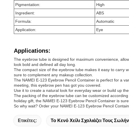
Pigmentation:
High
Ingredient:
ABS
Formula:
Automatic
Application:
Eye
Applications:
The eyebrow tube is designed for maximum convenience, allowing
look bold and defined all day long.
The compact size of the eyebrow tube makes it easy to carry wi
sure to complement any makeup collection.
The NAMEI E-123 Eyebrow Pencil Container is perfect for a vari
meeting, this eyebrow pen has got you covered.
Use it to create a natural look for everyday wear or build up th
The packing of the eyebrow tube can be customized according to 
holiday gift, the NAMEI E-123 Eyebrow Pencil Container is sure
So why wait? Order your NAMEI E-123 Eyebrow Pencil Container 
Ετικέτες:
Το Κενό Χείλι Σχολιάζει Τους Σωλήν