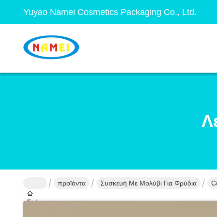
Yuyao Namei Cosmetics Packaging Co., Ltd.
Λ
προϊόντα
Συσκευή Με Μολύβι Για Φρύδια
C
Σπίτι