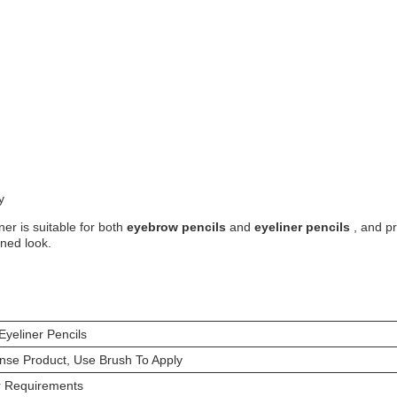
y
ner is suitable for both
eyebrow pencils
and
eyeliner pencils
, and pr
ined look.
Eyeliner Pencils
nse Product, Use Brush To Apply
r Requirements