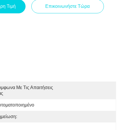
ερη Τιμή
Επικοινωνήστε Τώρα
μφωνα Με Τις Απαιτήσεις 
ας
υτοματοποιημένο
ημείωση: