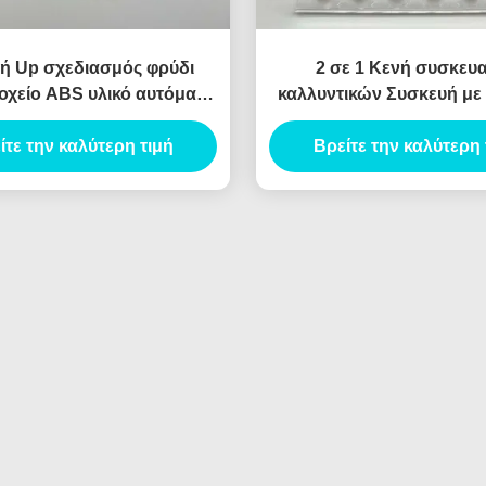
ή Up σχεδιασμός φρύδι
2 σε 1 Κενή συσκευ
οχείο ABS υλικό αυτόματο
καλλυντικών Συσκευή μ
τύπο
φρυδιών Κενό δοχείο μ
ίτε την καλύτερη τιμή
Βρείτε την καλύτερη 
Eyeliner