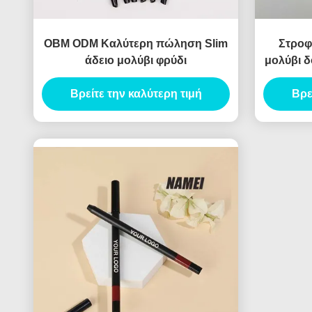
OBM ODM Καλύτερη πώληση Slim
Στροφ
άδειο μολύβι φρύδι
μολύβι δ
Βρείτε την καλύτερη τιμή
Βρε