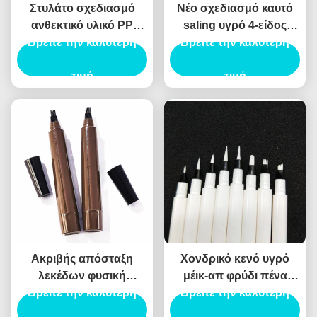
Στυλάτο σχεδιασμό
Νέο σχεδιασμό καυτό
ανθεκτικό υλικό PP
saling υγρό 4-είδος
Βρείτε την καλύτερη
τετραγωνική
Βρείτε την καλύτερη
πένα φρύδι
συσκευασία με υγρό
δημιουργήσει φυσικό
μολύβι φρύδι
τιμή
φρύδι προσαρμοσμένο
τιμή
ιδιωτικό λογότυπο κενό
υγρό φρύδι μολύβι tu
Ακριβής απόσταξη
Χονδρικό κενό υγρό
λεκέδων φυσική
μέικ-απ φρύδι πένα
Βρείτε την καλύτερη
εμφάνιση υγρό
στροφή ροζ μάτι φρύδι
Βρείτε την καλύτερη
περιέκτη μολύβι φρύδι
χρώμα μολύβι σωλήνα