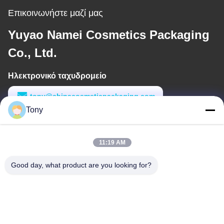
Επικοινωνήστε μαζί μας
Yuyao Namei Cosmetics Packaging
Co., Ltd.
Ηλεκτρονικό ταχυδρομείο
tony@chinacosmeticpackaging.com
Tony
Εργασιακό χρόνο
8:00-17:00
11:19 AM
Η διεύθυνσή μας
Good day, what product are you looking for?
Διεύθυνση
Αριθμός 8 Xiadalu, Nijialu Village, πόλη Simen, πόλη Yuyao,
Ningbo, Κίνα
Τηλεφώνημα