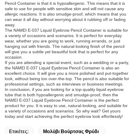
Pencil Container is that it is hypoallergenic. This means that it is
safe to use for people with sensitive skin and will not cause any
allergic reactions. It is also smudge-proof, which means that you
can wear it all day without worrying about it rubbing off or fading
away.
The NAMEI E-037 Liquid Eyebrow Pencil Container is suitable for
a variety of occasions and scenarios. It is perfect for everyday
wear, whether you are going to work, running errands, or just
hanging out with friends. The natural-looking finish of the pencil
will give you a subtle yet beautiful look that is perfect for any
occasion.
If you are attending a special event, such as a wedding or a party,
the NAMEI E-037 Liquid Eyebrow Pencil Container is also an
excellent choice. It will give you a more polished and put-together
look, without being too over-the-top. The pencil is also suitable for
professional settings, such as interviews or business meetings.
In conclusion, if you are looking for a top-quality liquid eyebrow
tube that is both hypoallergenic and smudge-proof, then the
NAMEI E-037 Liquid Eyebrow Pencil Container is the perfect
product for you. It is easy to use, natural-looking, and suitable for
a variety of occasions and scenarios. So why wait? Get yours
today and start achieving the perfect eyebrow look effortlessly!
Ετικέτες:
Μολύβι Βούρτσας Φρύδι