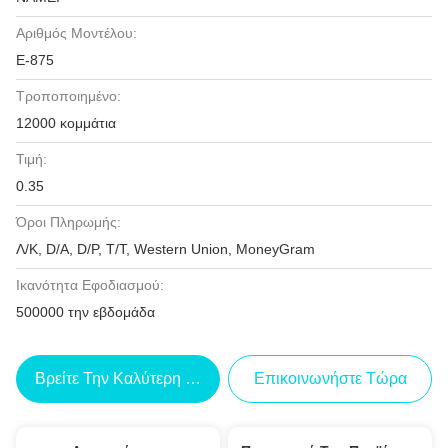
Αριθμός Μοντέλου:
Ε-875
Τροποποιημένο:
12000 κομμάτια
Τιμή:
0.35
Όροι Πληρωμής:
Λ/Κ, D/A, D/P, T/T, Western Union, MoneyGram
Ικανότητα Εφοδιασμού:
500000 την εβδομάδα
Βρείτε Την Καλύτερη Τιμή
Επικοινωνήστε Τώρα