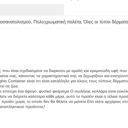
ροσανατολισμού
, 
Πολυχρωματική παλέτα
, 
Όλες οι τύποι δέρματ
 που είναι σχεδιασμένα να διαρκούν.με ομαλή και κρεματώδη υφή που γ
 μάτια σας, κάνοντας τα χαρακτηριστικά σας να ξεχωρίζουν και ενισχύον
hts Container είναι ότι είναι κατάλληλο για όλους τους τύπους δέρματ
τεί σε ζώα.
 να επιτύχει ένα άψογο, φυσικό φινίρισμα.Ο σωλήνας κολλάρα είναι εύκο
έλετε να δείχνετε καλύτερα κάθε μέρα, αυτό το προϊόν είναι η τέλεια πρ
ό προϊόν χωρίς το οποίο δεν θα θέλετε να μείνετε.Είτε είστε αρχάριος σ
καταπληκτικού προϊόντος!