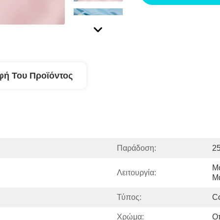
φή Του Προϊόντος
Παράδοση:
2
Μ
Λειτουργία:
Μά
Τύπος:
C
Χρώμα:
Ο