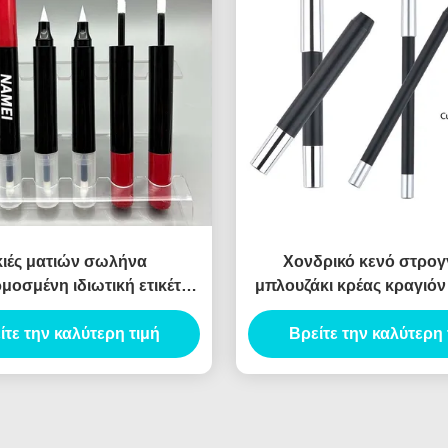
κιές ματιών σωλήνα
Χονδρικό κενό στρο
οσμένη ιδιωτική ετικέτα
μπλουζάκι κρέας κραγιόν
ς κεφαλής κενό όμορφο
σκιά ματιών περιγράμ
ο Σκιές ματιών Eyeliner
ίτε την καλύτερη τιμή
concealer σωλήνα συσ
Βρείτε την καλύτερη 
 κενό Eyeliner σωλήνα