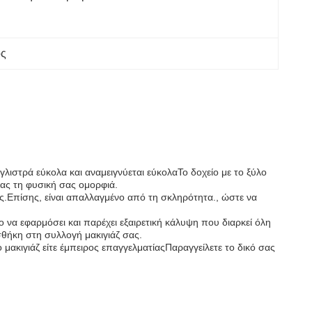
ος
λιστρά εύκολα και αναμειγνύεται εύκολαΤο δοχείο με το ξύλο
τας τη φυσική σας ομορφιά.
ος.Επίσης, είναι απαλλαγμένο από τη σκληρότητα., ώστε να
λο να εφαρμόσει και παρέχει εξαιρετική κάλυψη που διαρκεί όλη
οσθήκη στη συλλογή μακιγιάζ σας.
το μακιγιάζ είτε έμπειρος επαγγελματίαςΠαραγγείλετε το δικό σας