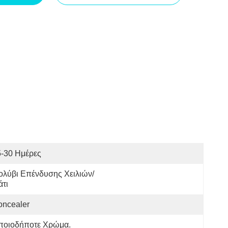
5-30 Ημέρες
ολύβι Επένδυσης Χειλιών/
τι
oncealer
ποιοδήποτε Χρώμα.