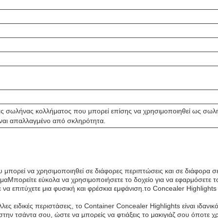
 ένας σωλήνας κολλήματος που μπορεί επίσης να χρησιμοποιηθεί ως σω
ίναι απαλλαγμένο από σκληρότητα.
ου μπορεί να χρησιμοποιηθεί σε διάφορες περιπτώσεις και σε διάφορα σε
μαΜπορείτε εύκολα να χρησιμοποιήσετε το δοχείο για να εφαρμόσετε τ
ε να επιτύχετε μια φυσική και φρέσκια εμφάνιση.το Concealer Highlight
ες ειδικές περιστάσεις, το Container Concealer Highlights είναι ιδανικ
την τσάντα σου, ώστε να μπορείς να φτιάξεις το μακιγιάζ σου όποτε χρ