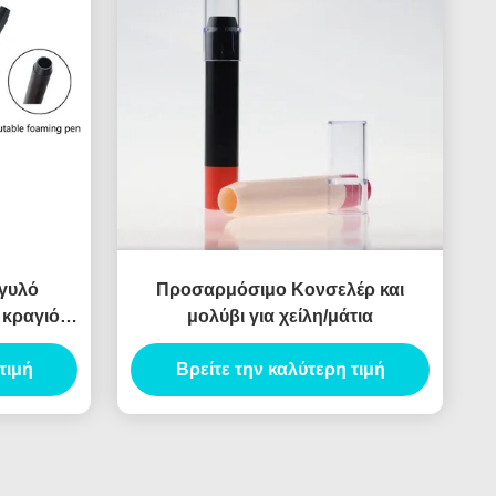
γγυλό
Προσαρμόσιμο Κονσελέρ και
 κραγιόν
μολύβι για χείλη/μάτια
ματος
κευασία
τιμή
Βρείτε την καλύτερη τιμή