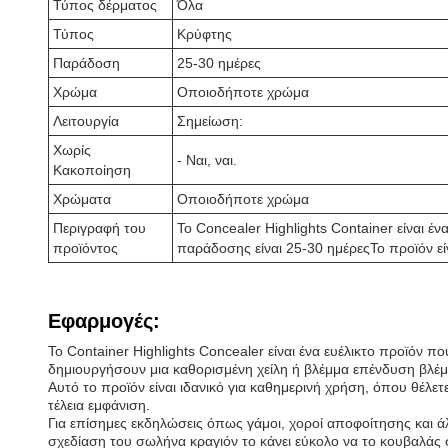
Τύπος δέρματος
Όλα
Τύπος
Κρύφτης
Παράδοση
25-30 ημέρες
Χρώμα
Οποιοδήποτε χρώμα
Λειτουργία
Σημείωση:
Χωρίς
- Ναι, ναι.
Κακοποίηση
Χρώματα
Οποιοδήποτε χρώμα
Περιγραφή του
Το Concealer Highlights Container είναι
προϊόντος
παράδοσης είναι 25-30 ημέρεςΤο προϊόν ε
Εφαρμογές:
Το Container Highlights Concealer είναι ένα ευέλικτο προϊόν π
δημιουργήσουν μια καθορισμένη χείλη ή βλέμμα επένδυση βλέμ
Αυτό το προϊόν είναι ιδανικό για καθημερινή χρήση, όπου θέλετ
τέλεια εμφάνιση.
Για επίσημες εκδηλώσεις όπως γάμοι, χοροί αποφοίτησης και άλλ
σχεδίαση του σωλήνα κραγιόν το κάνει εύκολο να το κουβαλάς σ