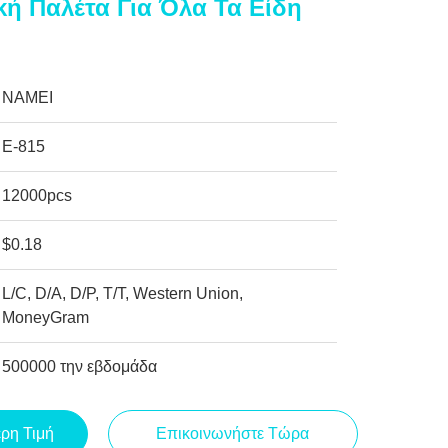
ή Παλέτα Για Όλα Τα Είδη
NAMEI
Ε-815
12000pcs
$0.18
L/C, D/A, D/P, T/T, Western Union,
MoneyGram
500000 την εβδομάδα
ερη Τιμή
Επικοινωνήστε Τώρα