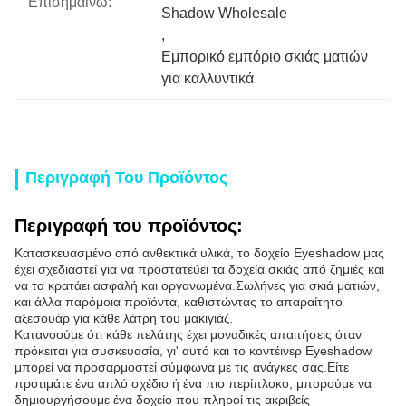
Επισημαίνω:
Shadow Wholesale
, 
Εμπορικό εμπόριο σκιάς ματιών 
για καλλυντικά
Περιγραφή Του Προϊόντος
Περιγραφή του προϊόντος:
Κατασκευασμένο από ανθεκτικά υλικά, το δοχείο Eyeshadow μας
έχει σχεδιαστεί για να προστατεύει τα δοχεία σκιάς από ζημιές και
να τα κρατάει ασφαλή και οργανωμένα.Σωλήνες για σκιά ματιών,
και άλλα παρόμοια προϊόντα, καθιστώντας το απαραίτητο
αξεσουάρ για κάθε λάτρη του μακιγιάζ.
Κατανοούμε ότι κάθε πελάτης έχει μοναδικές απαιτήσεις όταν
πρόκειται για συσκευασία, γι' αυτό και το κοντέινερ Eyeshadow
μπορεί να προσαρμοστεί σύμφωνα με τις ανάγκες σας.Είτε
προτιμάτε ένα απλό σχέδιο ή ένα πιο περίπλοκο, μπορούμε να
δημιουργήσουμε ένα δοχείο που πληροί τις ακριβείς