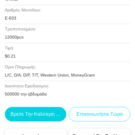
Αριθμός Μοντέλου:
Ε-833
Τροποποιημένο:
12000pcs
Τιμή:
$0.21
Όροι Πληρωμής:
L/C, D/A, D/P, T/T, Western Union, MoneyGram
Ικανότητα Εφοδιασμού:
500000 την εβδομάδα
Βρείτε Την Καλύτερη Τιμή
Επικοινωνήστε Τώρα