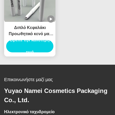
Διπλό Κεφαλάκι
Προωθητικό κενό ματ
κραγιόν επισημαντικό
Βρείτε την καλύτερη
πένα eyeliner σκιά
ματιών κηλίδα μπογιά
τιμή
μολύβι συσκευασία
Conta
Επικοινωνήστε μαζί μας
Yuyao Namei Cosmetics Packaging
Co., Ltd.
Ηλεκτρονικό ταχυδρομείο