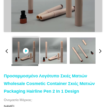
Προσαρμοσμένο Λογότυπο Σκιές Ματιών
Wholesale Cosmetic Container Σκιές Ματιών
Packaging Hairline Pen 2 In 1 Design
Ονομασία Μάρκας:
NAMEI