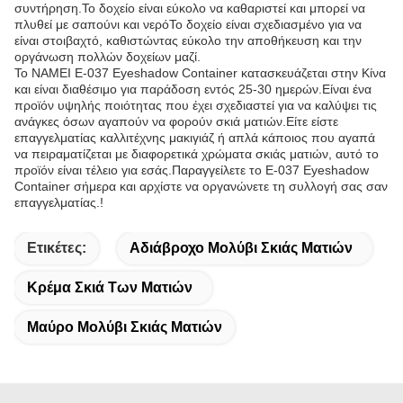
συντήρηση.Το δοχείο είναι εύκολο να καθαριστεί και μπορεί να
πλυθεί με σαπούνι και νερόΤο δοχείο είναι σχεδιασμένο για να
είναι στοιβαχτό, καθιστώντας εύκολο την αποθήκευση και την
οργάνωση πολλών δοχείων μαζί.
Το NAMEI E-037 Eyeshadow Container κατασκευάζεται στην Κίνα
και είναι διαθέσιμο για παράδοση εντός 25-30 ημερών.Είναι ένα
προϊόν υψηλής ποιότητας που έχει σχεδιαστεί για να καλύψει τις
ανάγκες όσων αγαπούν να φορούν σκιά ματιών.Είτε είστε
επαγγελματίας καλλιτέχνης μακιγιάζ ή απλά κάποιος που αγαπά
να πειραματίζεται με διαφορετικά χρώματα σκιάς ματιών, αυτό το
προϊόν είναι τέλειο για εσάς.Παραγγείλετε το E-037 Eyeshadow
Container σήμερα και αρχίστε να οργανώνετε τη συλλογή σας σαν
επαγγελματίας.!
Ετικέτες:
Αδιάβροχο Μολύβι Σκιάς Ματιών
Κρέμα Σκιά Των Ματιών
Μαύρο Μολύβι Σκιάς Ματιών