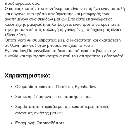
προδιαγραφές σας.
Ο κύριος σκοπός του κοντέινερ μας είναι να παρέχει έναν ασφαλή
και οργανωμένο τρόπο αποθήκευσης και μεταφοράς των
αγαπημένων σας σκιάδων ματιών.Είτε είστε επαγγελματίας
καλλιτέχνης μακιγιάζ ή απλά ψάχνετε έναν τρόπο να κρατήσετε
την προσωπική σας συλλογή οργανωμένη, το δοχείο μας είναι η
τέλεια λύση.
Οπότε γιατί να συμβιβαστείς με μια ακατάστατη και ακατάστατη
συλλογή μακιγιάζ όταν μπορείς να έχεις το κουτί
Eyeshadow;Παραγγείλετε το δικό σας σήμερα και βιώστε την
ευκολία και την πρακτικότητα αυτού του απαραίτητου αξεσουάρ!
Χαρακτηριστικά:
Ονομασία προϊόντος: Περιέκτης Eyeshadow
Συσκευή: Σύμφωνα με τις απαιτήσεις σας
Συμβατότητα: ταιριάζει με τις περισσότερες τυπικές
συσκευές σκιάσης ματιών
Εφαρμογή: Οποιοσδήποτε