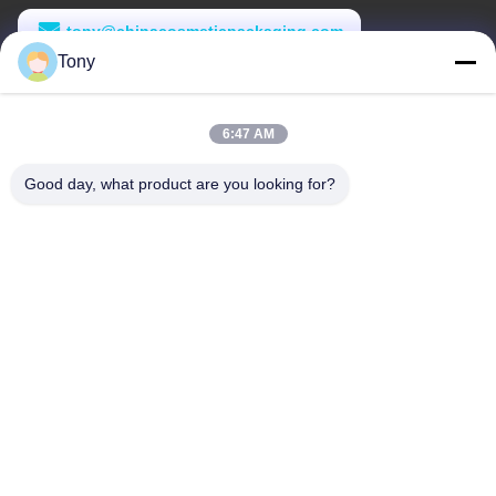
tony@chinacosmeticpackaging.com
Tony
Εργασιακό χρόνο
8:00-17:00
6:47 AM
Η διεύθυνσή μας
Good day, what product are you looking for?
Διεύθυνση
Αριθμός 8 Xiadalu, Nijialu Village, πόλη Simen, πόλη Yuyao,
Ningbo, Κίνα
Τηλεφώνημα
86--19012893906
Κίνα Καλή ποιότητα Συσκευή μολύβδου Eyeliner Προμηθευτής.