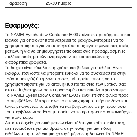
Παράδοση
25-30 ημέρες
Εφαρμογές:
Το NAMEI Eyeshadow Container E-037 είναι ευπροσάρμοστο και
ιδανικό για οποιονδήποτε λατρεύει το μακιγιάζ.Μπορείτε να το
χρησιμοποιήσετε για να αποθηκεύσετε τις αγαπημένες σας σκιές
ματιών, ή για να δημιουργήσετε τις δικές σας προσαρμοσμένες
παλέτες σκιάς ματιών αναμειγνύοντας και ταιριάζοντας
διαφορετικά χρώματα.
Το δοχείο είναι εύκολο στη χρήση και βολικό για ταξίδια. Είναι
ελαφρύ, έτσι ώστε να μπορείτε εύκολα να το συσκευάσετε στην
τσάντα μακιγιάζ ή τη βαλίτσα σας. Μπορείτε επίσης να το
χρησιμοποιήσετε για να αποθηκεύσετε τις σκιά των ματιών σας
στο σπίτι,διατηρώντας τα οργανωμένα και εύκολα προσβάσιμα.
Το NAMEI Eyeshadow Container E-037 είναι επίσης φιλικό προς
το περιβάλλον. Μπορείτε να το επαναχρησιμοποιήσετε ξανά και
ξανά, μειώνοντας τα απόβλητα και βοηθώντας στην προστασία
του περιβάλλοντος.Έτσι μπορείτε να το κρατήσετε σαν καινούργιο
για πολύ καιρό..
Αυτό το δοχείο για σκιά ματιών είναι τέλειο για κάθε περίσταση,
είτε ετοιμάζεστε για μια βραδιά στην πόλη, για μια ειδική
εκδήλωση, ή απλά για μια χαλαρή μέρα στη δουλειά.Το NAMEI