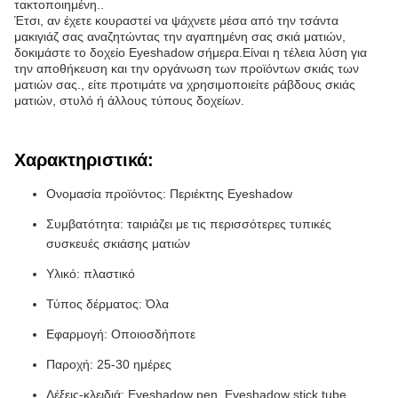
τακτοποιημένη..
Έτσι, αν έχετε κουραστεί να ψάχνετε μέσα από την τσάντα
μακιγιάζ σας αναζητώντας την αγαπημένη σας σκιά ματιών,
δοκιμάστε το δοχείο Eyeshadow σήμερα.Είναι η τέλεια λύση για
την αποθήκευση και την οργάνωση των προϊόντων σκιάς των
ματιών σας., είτε προτιμάτε να χρησιμοποιείτε ράβδους σκιάς
ματιών, στυλό ή άλλους τύπους δοχείων.
Χαρακτηριστικά:
Ονομασία προϊόντος: Περιέκτης Eyeshadow
Συμβατότητα: ταιριάζει με τις περισσότερες τυπικές
συσκευές σκιάσης ματιών
Υλικό: πλαστικό
Τύπος δέρματος: Όλα
Εφαρμογή: Οποιοσδήποτε
Παροχή: 25-30 ημέρες
Λέξεις-κλειδιά: Eyeshadow pen, Eyeshadow stick tube,