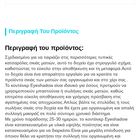
Περιγραφή Του Προϊόντος
Περιγραφή του προϊόντος:
Σχεδιασμένο για να ταιριάζει στις περισσότερες τυπικές
κατσαρόλες σκιάς ματιών, αυτό το δοχείο έχει στρογγυλό σχήμα,
καθιστώντας το εύκολο στην αποθήκευση και τη μεταφορά.Αυτό
το δοχείο είναι ένα απαραίτητο εργαλείο για να κρατάτε τα
προϊόντα σκιάς των ματιών σας οργανωμένα και στο χέρι σας..
Το κοντέινερ Eyeshadow είναι ιδανικό για όσους προτιμούν να
χρησιμοποιούν μπαστούνια ή σωλήνες σκιάς ματιών, καθώς
επιτρέπει εύκολη αποθήκευση και γρήγορη πρόσβαση στις
αγαπημένες σας αποχρώσεις.Απλώς βάλτε τις στυλόδες ή τους
σωλήνες σκιάς στα δοχεία και θα έχετε μια οργανωμένη και απαλή
συλλογή μακιγιάζ σε πολύ σύντομο χρονικό διάστημα.
Με χρόνο παράδοσης 25-30 ημερών, το κοντέινερ Eyeshadow
είναι κατασκευασμένο με υλικά υψηλής ποιότητας και είναι
κατασκευασμένο για να διαρκέσει.Είναι μια μεγάλη επένδυση για
όποιον θέλει να κρατήσει την συλλογή του οργανωμένη και