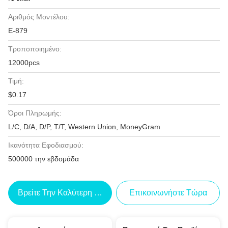
Αριθμός Μοντέλου:
Ε-879
Τροποποιημένο:
12000pcs
Τιμή:
$0.17
Όροι Πληρωμής:
L/C, D/A, D/P, T/T, Western Union, MoneyGram
Ικανότητα Εφοδιασμού:
500000 την εβδομάδα
Βρείτε Την Καλύτερη Τιμή
Επικοινωνήστε Τώρα