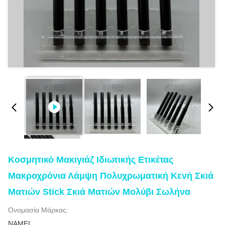
Κοσμητικό Μακιγιάζ Ιδιωτικής Ετικέτας
Μακροχρόνια Λάμψη Πολυχρωματική Κενή Σκιά
Ματιών Stick Σκιά Ματιών Μολύβι Σωλήνα
Ονομασία Μάρκας:
NAMEI