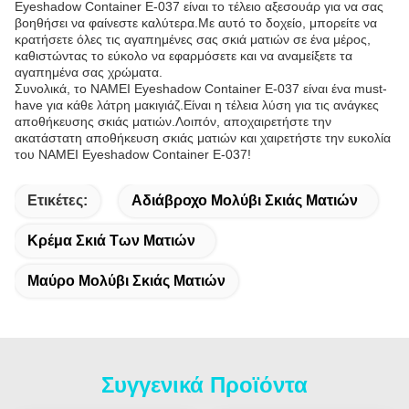
Eyeshadow Container E-037 είναι το τέλειο αξεσουάρ για να σας
βοηθήσει να φαίνεστε καλύτερα.Με αυτό το δοχείο, μπορείτε να
κρατήσετε όλες τις αγαπημένες σας σκιά ματιών σε ένα μέρος,
καθιστώντας το εύκολο να εφαρμόσετε και να αναμείξετε τα
αγαπημένα σας χρώματα.
Συνολικά, το NAMEI Eyeshadow Container E-037 είναι ένα must-
have για κάθε λάτρη μακιγιάζ.Είναι η τέλεια λύση για τις ανάγκες
αποθήκευσης σκιάς ματιών.Λοιπόν, αποχαιρετήστε την
ακατάστατη αποθήκευση σκιάς ματιών και χαιρετήστε την ευκολία
του NAMEI Eyeshadow Container E-037!
Ετικέτες:
Αδιάβροχο Μολύβι Σκιάς Ματιών
Κρέμα Σκιά Των Ματιών
Μαύρο Μολύβι Σκιάς Ματιών
Συγγενικά Προϊόντα