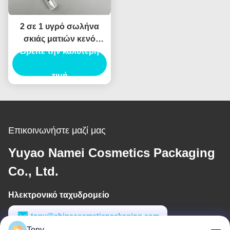
2 σε 1 υγρό σωλήνα
σκιάς ματιών κενό
Βρείτε την καλύτερη
πλαστικό σωλήνα
Eyeliner με ραβδί
Custom Logo
τιμή
καλλυντική συσκευασία
Επικοινωνήστε μαζί μας
Yuyao Namei Cosmetics Packaging
Co., Ltd.
Ηλεκτρονικό ταχυδρομείο
tony@chinacosmeticpackaging.com
Tony