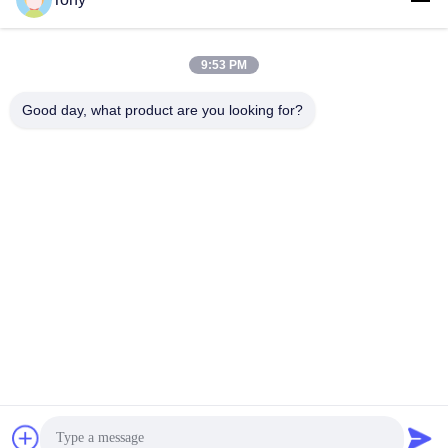
Εργασιακό χρόνο
8:00-17:00
9:53 PM
Η διεύθυνσή μας
Good day, what product are you looking for?
Διεύθυνση
Αριθμός 8 Xiadalu, Nijialu Village, πόλη Simen, πόλη Yuyao,
Ningbo, Κίνα
Τηλεφώνημα
86--19012893906
Κίνα Καλή ποιότητα Συσκευή μολύβδου Eyeliner Προμηθευτής.
-2026 Yuyao Namei Cosmetics Packaging Co., Ltd. Όλα τα
δικαιώματα διατηρούνται.
Πολιτική απορρήτου
|
Sitemap