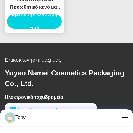
Προωθητικό κενό ματ
κραγιόν επισημαντικό
Βρείτε την καλύτερη
πένα eyeliner σκιά
ματιών κηλίδα μπογιά
τιμή
μολύβι συσκευασία
Conta
Επικοινωνήστε μαζί μας
Yuyao Namei Cosmetics Packaging
Co., Ltd.
Ηλεκτρονικό ταχυδρομείο
tony@chinacosmeticpackaging.com
Tony
Εργασιακό χρόνο
8:00-17:00