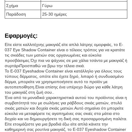
Σχήμα
Γύρω
Παράδοση
25-30 ημέρες
Εφαρμογές:
Είτε είστε καλλιτέχνης μακιγιάζ είτε απλά λάτρης ομορφιάς, το E-
037 Eye Shadow Container είναι ο τέλειος τρόπος για να κρατάτε
τις σκιάδες των ματιών σας οργανωμένες και εύκολα
προσβάσιμες.Όχι πια να ψάχνεις σε μια χάλια τσάντα με μακιγιάζ ή
συρτάριΠροσπαθώ να βρω την τέλεια σκιά.
Το E-037 Eyeshadow Container είναι κατάλληλο για όλους τους
τύπους δέρματος, οπότε είτε έχετε ξηρό, λιπαρό ή συνδυασμένο
δέρμα, μπορείτε να χρησιμοποιήσετε αυτό το προϊόν με
αυτοπεποίθηση.Είναι επίσης ένα υπέροχο δώρο για κάθε λάτρη
του μακιγιάζ στη ζωή σου..
Ένα από τα μοναδικά χαρακτηριστικά αυτού του προϊόντος είναι η
συμβατότητά του με σωλήνες για ράβδους σκιάς ματιών, στυλό
σκιάς ματιών και δοχεία σκιάς ματιών.Αυτό σημαίνει ότι μπορείτε
εύκολα να μεταφέρετε τις αγαπημένες σας σκιές στα μάτια στο
δοχείο και να δημιουργήσετε τη δική σας προσαρμοσμένη παλέτα.
Είτε ετοιμάζεστε για μια βραδιά έξω είτε απλά κάνετε την
καθημερινή σας ρουτίνα μακιγιάζ, το E-037 Eyeshadow Container