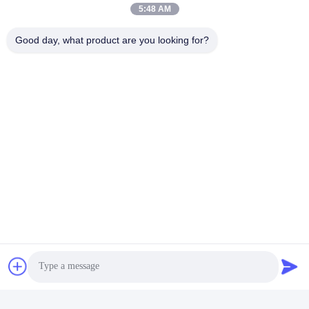
5:48 AM
Η διεύθυνσή μας
Good day, what product are you looking for?
Διεύθυνση
Αριθμός 8 Xiadalu, Nijialu Village, πόλη Simen, πόλη Yuyao,
Ningbo, Κίνα
Τηλεφώνημα
86--19012893906
Κίνα Καλή ποιότητα Συσκευή μολύβδου Eyeliner Προμηθευτής.
-2026 Yuyao Namei Cosmetics Packaging Co., Ltd. Όλα τα
δικαιώματα διατηρούνται.
Πολιτική απορρήτου
|
Sitemap