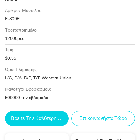
Αριθμός Μοντέλου:
Ε-809Ε
Τροποποιημένο:
12000pcs
Τιμή:
$0.35
Όροι Πληρωμής:
L/C, D/A, D/P, T/T, Western Union,
Ικανότητα Εφοδιασμού:
500000 την εβδομάδα
Βρείτε Την Καλύτερη Τιμή
Επικοινωνήστε Τώρα