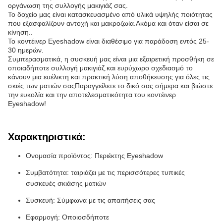
οργάνωση της συλλογής μακιγιάζ σας.
Το δοχείο μας είναι κατασκευασμένο από υλικά υψηλής ποιότητας
που εξασφαλίζουν αντοχή και μακροζωία.Ακόμα και όταν είσαι σε
κίνηση..
Το κοντέινερ Eyeshadow είναι διαθέσιμο για παράδοση εντός 25-
30 ημερών.
Συμπερασματικά, η συσκευή μας είναι μια εξαιρετική προσθήκη σε
οποιαδήποτε συλλογή μακιγιάζ.και ευρύχωρο σχεδιασμό το
κάνουν μια ευέλικτη και πρακτική λύση αποθήκευσης για όλες τις
σκιές των ματιών σαςΠαραγγείλετε το δικό σας σήμερα και βιώστε
την ευκολία και την αποτελεσματικότητα του κοντέινερ
Eyeshadow!
Χαρακτηριστικά:
Ονομασία προϊόντος: Περιέκτης Eyeshadow
Συμβατότητα: ταιριάζει με τις περισσότερες τυπικές
συσκευές σκιάσης ματιών
Συσκευή: Σύμφωνα με τις απαιτήσεις σας
Εφαρμογή: Οποιοσδήποτε