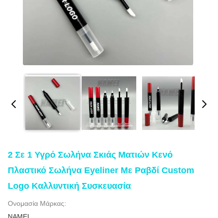
2 Σε 1 Υγρό Σωλήνα Σκιάς Ματιών Κενό
Πλαστικό Σωλήνα Eyeliner Με Ραβδί Custom
Logo Καλλυντική Συσκευασία
Ονομασία Μάρκας:
NAMEI