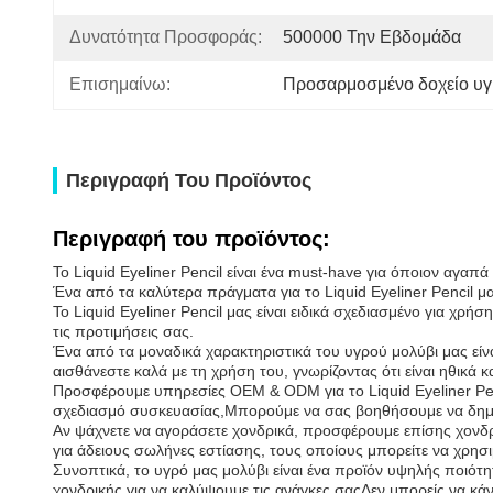
Δυνατότητα Προσφοράς:
500000 Την Εβδομάδα
Επισημαίνω:
Προσαρμοσμένο δοχείο υγρ
Περιγραφή Του Προϊόντος
Περιγραφή του προϊόντος:
Το Liquid Eyeliner Pencil είναι ένα must-have για όποιον αγαπά
Ένα από τα καλύτερα πράγματα για το Liquid Eyeliner Pencil μ
Το Liquid Eyeliner Pencil μας είναι ειδικά σχεδιασμένο για χρήσ
τις προτιμήσεις σας.
Ένα από τα μοναδικά χαρακτηριστικά του υγρού μολύβι μας είνα
αισθάνεστε καλά με τη χρήση του, γνωρίζοντας ότι είναι ηθικά 
Προσφέρουμε υπηρεσίες OEM & ODM για το Liquid Eyeliner Penc
σχεδιασμό συσκευασίας,Μπορούμε να σας βοηθήσουμε να δημιο
Αν ψάχνετε να αγοράσετε χονδρικά, προσφέρουμε επίσης χονδρι
για άδειους σωλήνες εστίασης, τους οποίους μπορείτε να χρησι
Συνοπτικά, το υγρό μας μολύβι είναι ένα προϊόν υψηλής ποιότη
χονδρικής για να καλύψουμε τις ανάγκες σαςΔεν μπορείς να κάν