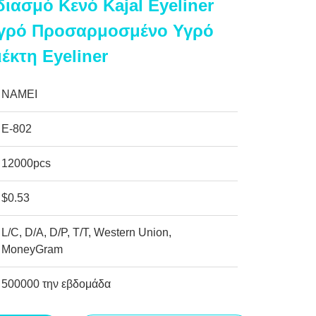
διασμό Κενό Kajal Eyeliner
Υγρό Προσαρμοσμένο Υγρό
έκτη Eyeliner
NAMEI
Ε-802
12000pcs
$0.53
L/C, D/A, D/P, T/T, Western Union,
MoneyGram
500000 την εβδομάδα