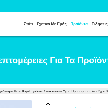
Σπίτι
Σχετικά Με Εμάς
Προϊόντα
Ειδήσεις
επτομέρειες Για Τα Προϊόν
χεδιασμό Κενό Kajal Eyeliner Συσκευασία Υγρό Προσαρμοσμένο Υγρό Χο