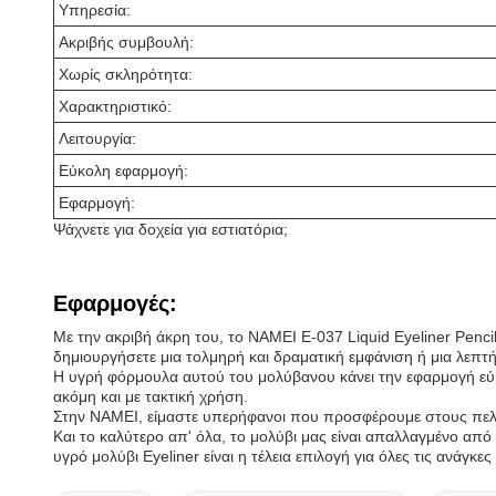
Υπηρεσία:
Ακριβής συμβουλή:
Χωρίς σκληρότητα:
Χαρακτηριστικό:
Λειτουργία:
Εύκολη εφαρμογή:
Εφαρμογή:
Ψάχνετε για δοχεία για εστιατόρια;
Εφαρμογές:
Με την ακριβή άκρη του, το NAMEI E-037 Liquid Eyeliner Penci
δημιουργήσετε μια τολμηρή και δραματική εμφάνιση ή μια λεπτή
Η υγρή φόρμουλα αυτού του μολύβανου κάνει την εφαρμογή εύκο
ακόμη και με τακτική χρήση.
Στην NAMEI, είμαστε υπερήφανοι που προσφέρουμε στους πελάτ
Και το καλύτερο απ' όλα, το μολύβι μας είναι απαλλαγμένο από
υγρό μολύβι Eyeliner είναι η τέλεια επιλογή για όλες τις ανάγκε