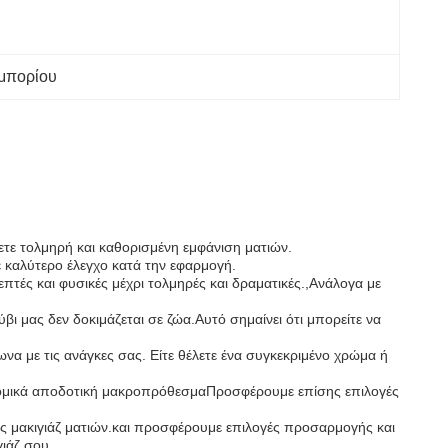
εμπορίου
ήσετε τολμηρή και καθορισμένη εμφάνιση ματιών.
ε καλύτερο έλεγχο κατά την εφαρμογή.
 λεπτές και φυσικές μέχρι τολμηρές και δραματικές.,Ανάλογα με
ι μας δεν δοκιμάζεται σε ζώα.Αυτό σημαίνει ότι μπορείτε να
α με τις ανάγκες σας. Είτε θέλετε ένα συγκεκριμένο χρώμα ή
κονομικά αποδοτική μακροπρόθεσμαΠροσφέρουμε επίσης επιλογές
λίας μακιγιάζ ματιών.και προσφέρουμε επιλογές προσαρμογής και
ιάζ σου.