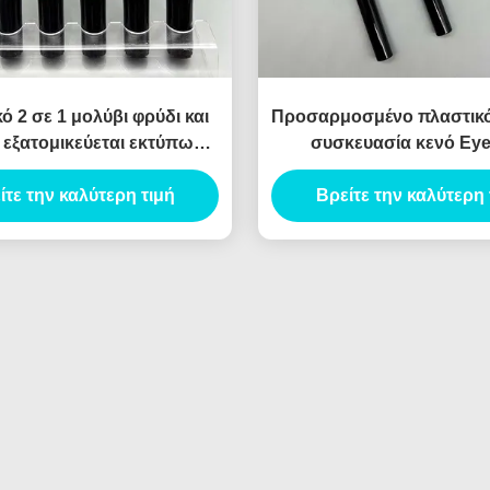
ό 2 σε 1 μολύβι φρύδι και
Προσαρμοσμένο πλαστικό
 εξατομικεύεται εκτύπωση
συσκευασία κενό Eye
ολύβι φρύδι και ελαστικό
μπουκάλι ιδιωτικό λογότ
ίτε την καλύτερη τιμή
σωλήνα δοχείο
Βρείτε την καλύτερη 
Eyeliner μολύβι