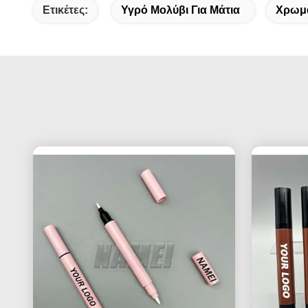
Ετικέτες:
Υγρό Μολύβι Για Μάτια
Χρωμα