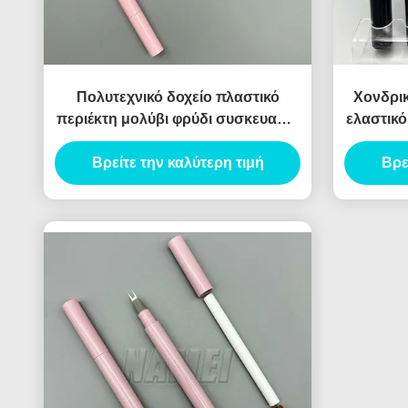
Πολυτεχνικό δοχείο πλαστικό
Χονδρικ
περιέκτη μολύβι φρύδι συσκευασία
ελαστικό
υγρό Eyeliner
κενό μ
Βρείτε την καλύτερη τιμή
Βρε