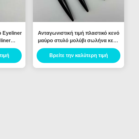
 Eyeliner
Ανταγωνιστική τιμή πλαστικό κενό
liner
μαύρο στυλό μολύβι σωλήνα κενό
υπο κενό
μολύβι
τιμή
Βρείτε την καλύτερη τιμή