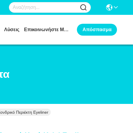
Λύσεις
Επικοινωνήστε Μαζί Μας
Απόσπασμα
τα
νδρικό Περιέκτη Eyeliner