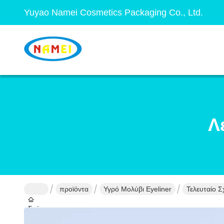
Yuyao Namei Cosmetics Packaging Co., Ltd.
Λ
προϊόντα
Υγρό Μολύβι Eyeliner
Τελευταίο Σ
Σπίτι