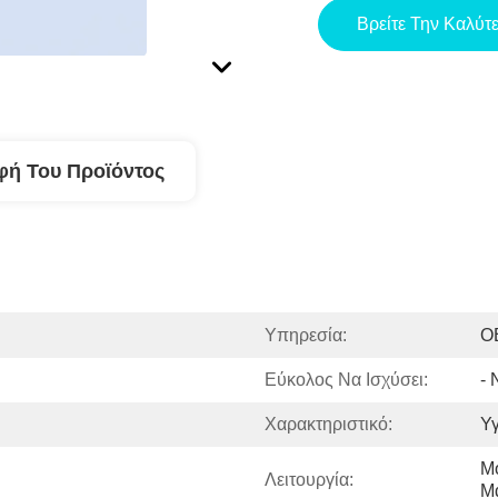
Βρείτε Την Καλύτ
φή Του Προϊόντος
Υπηρεσία:
O
Εύκολος Να Ισχύσει:
- 
Χαρακτηριστικό:
Υγ
Μ
Λειτουργία:
Μ