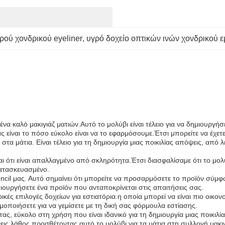
ού χονδρικού eyeliner
, 
υγρό δοχείο οπτικών ινών χονδρικού 
 ένα καλό μακιγιάζ ματιών.Αυτό το μολύβι είναι τέλειο για να δημιουργ
ας είναι το πόσο εύκολο είναι να το εφαρμόσουμε.Έτσι μπορείτε να έχετ
η στα μάτια. Είναι τέλειο για τη δημιουργία μιας ποικιλίας απόψεις, από
ι ότι είναι απαλλαγμένο από σκληρότητα.Έτσι διασφαλίσαμε ότι το μολύβ
κατασκευασμένο.
il μας. Αυτό σημαίνει ότι μπορείτε να προσαρμόσετε το προϊόν σύμφων
υργήσετε ένα προϊόν που ανταποκρίνεται στις απαιτήσεις σας.
κές επιλογές δοχείων για εστιατόρια.η οποία μπορεί να είναι πιο οι
μοποιήσετε για να γεμίσετε με τη δική σας φόρμουλα εστίασης.
τας, εύκολο στη χρήση που είναι ιδανικό για τη δημιουργία μιας ποικι
εις λάθος προσθέτοντας αυτό το μολύβι για τα μάτια στη συλλογή μακιγ