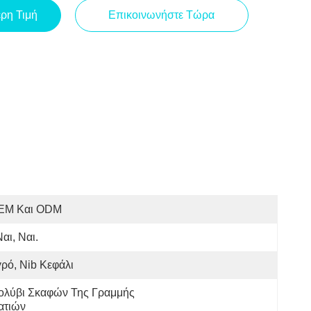
ερη Τιμή
Επικοινωνήστε Τώρα
EM Και ODM
Ναι, Ναι.
ρό, Nib Κεφάλι
ολύβι Σκαφών Της Γραμμής 
ατιών