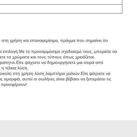
ο στη χρήση και επαναγεμίσιμα, πράγμα που σημαίνει ότι
λεια επιλογή.Με το προσαρμόσιμο σχεδιασμό τους, μπορείτε να
ετε τα χρώματα και τους τύπους όπως χρειάζεται.
αίτητοι.Είτε ψάχνετε να δημιουργήσετε μια σειρά από
 η τέλεια λύση.
 εύκολη στη χρήση λύση λαμπτήρα χειλιών.Είτε ψάχνετε να
μορφιά, αυτοί οι σωλήνες είναι βέβαιοι να ξεπεράσει τις
υ προσφέρουν!