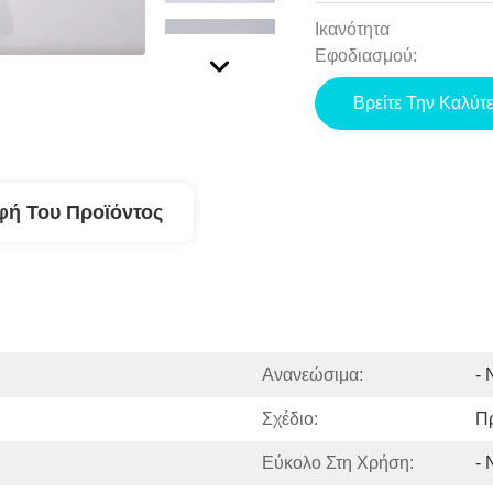
Ικανότητα
Εφοδιασμού:
Βρείτε Την Καλύτ
φή Του Προϊόντος
Ανανεώσιμα:
- 
Σχέδιο:
Π
Εύκολο Στη Χρήση:
- 