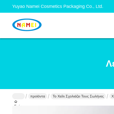
Yuyao Namei Cosmetics Packaging Co., Ltd.
Λ
προϊόντα
Το Χείλι Σχολιάζει Τους Σωλήνες
Χ
Σπίτι