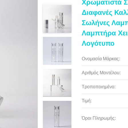
Χρωματιστά Σ
Διαφανές Καλ
Σωλήνες Λαμπ
Λαμπτήρα Χε
Λογότυπο
Ονομασία Μάρκας:
Αριθμός Μοντέλου:
Τροποποιημένο:
Τιμή:
Όροι Πληρωμής: