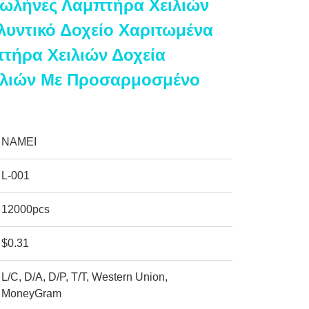
ωλήνες Λαμπτήρα Χειλιών
λυντικό Δοχείο Χαριτωμένα
τήρα Χειλιών Δοχεία
ιλιών Με Προσαρμοσμένο
NAMEI
L-001
12000pcs
$0.31
L/C, D/A, D/P, T/T, Western Union,
MoneyGram