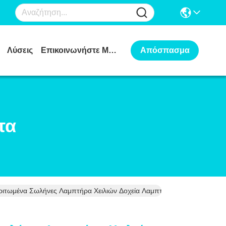
Λύσεις
Επικοινωνήστε Μαζί Μας
Απόσπασμα
τα
αριτωμένα Σωλήνες Λαμπτήρα Χειλιών Δοχεία Λαμπτήρα Χειλιών Με Π