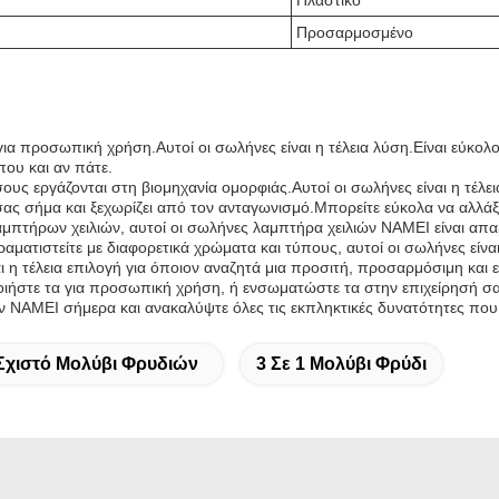
Πλαστικό
Προσαρμοσμένο
για προσωπική χρήση.Αυτοί οι σωλήνες είναι η τέλεια λύση.Είναι εύκολ
που και αν πάτε.
όσους εργάζονται στη βιομηχανία ομορφιάς.Αυτοί οι σωλήνες είναι η τέ
σας σήμα και ξεχωρίζει από τον ανταγωνισμό.Μπορείτε εύκολα να αλλάξ
μπτήρων χειλιών, αυτοί οι σωλήνες λαμπτήρα χειλιών NAMEI είναι απαρ
αματιστείτε με διαφορετικά χρώματα και τύπους, αυτοί οι σωλήνες είναι
ι η τέλεια επιλογή για όποιον αναζητά μια προσιτή, προσαρμόσιμη και
ήστε τα για προσωπική χρήση, ή ενσωματώστε τα στην επιχείρησή σας ο
 NAMEI σήμερα και ανακαλύψτε όλες τις εκπληκτικές δυνατότητες πο
Σχιστό Μολύβι Φρυδιών
3 Σε 1 Μολύβι Φρύδι