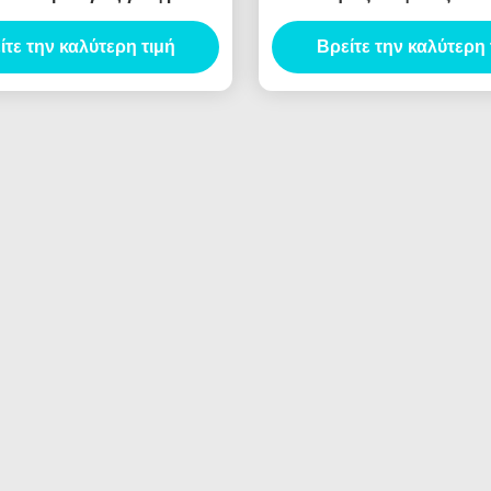
δοχείο χαριτωμένο λα
ίτε την καλύτερη τιμή
χειλιών πακέτα λαμπτήρα
Βρείτε την καλύτερη 
δοχείο προμηθευτ