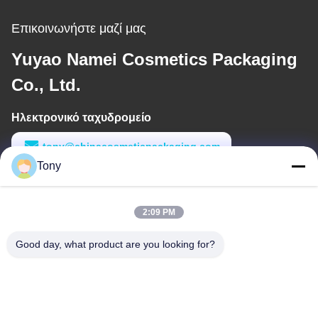
Επικοινωνήστε μαζί μας
Yuyao Namei Cosmetics Packaging
Co., Ltd.
Ηλεκτρονικό ταχυδρομείο
tony@chinacosmeticpackaging.com
Tony
Εργασιακό χρόνο
8:00-17:00
2:09 PM
Η διεύθυνσή μας
Good day, what product are you looking for?
Διεύθυνση
Αριθμός 8 Xiadalu, Nijialu Village, πόλη Simen, πόλη Yuyao,
Ningbo, Κίνα