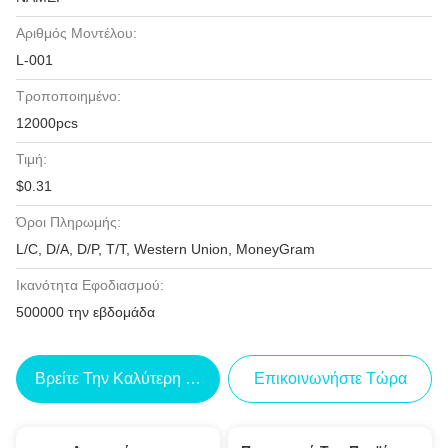
Αριθμός Μοντέλου:
L-001
Τροποποιημένο:
12000pcs
Τιμή:
$0.31
Όροι Πληρωμής:
L/C, D/A, D/P, T/T, Western Union, MoneyGram
Ικανότητα Εφοδιασμού:
500000 την εβδομάδα
Βρείτε Την Καλύτερη Τιμή
Επικοινωνήστε Τώρα