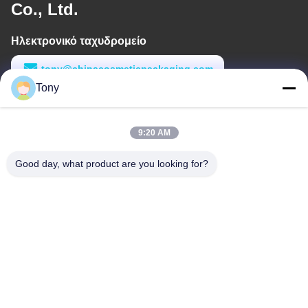
Co., Ltd.
Ηλεκτρονικό ταχυδρομείο
tony@chinacosmeticpackaging.com
Tony
Εργασιακό χρόνο
8:00-17:00
9:20 AM
Η διεύθυνσή μας
Good day, what product are you looking for?
Διεύθυνση
Αριθμός 8 Xiadalu, Nijialu Village, πόλη Simen, πόλη Yuyao,
Ningbo, Κίνα
Τηλεφώνημα
86--19012893906