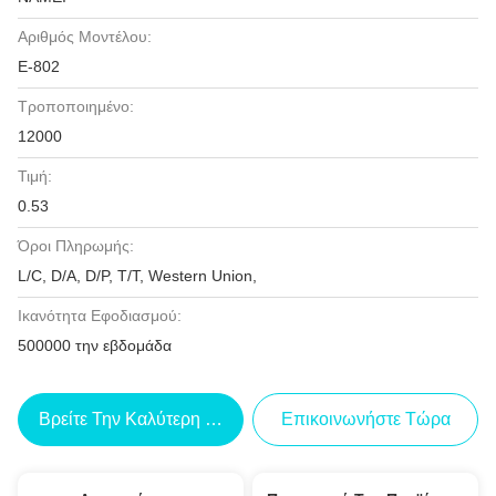
Αριθμός Μοντέλου:
Ε-802
Τροποποιημένο:
12000
Τιμή:
0.53
Όροι Πληρωμής:
L/C, D/A, D/P, T/T, Western Union,
Ικανότητα Εφοδιασμού:
500000 την εβδομάδα
Βρείτε Την Καλύτερη Τιμή
Επικοινωνήστε Τώρα