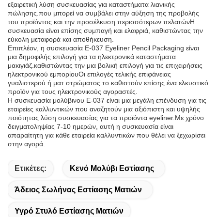
εξαιρετική λύση συσκευασίας για καταστήματα λιανικής
πώλησης.που μπορεί να συμβάλει στην αύξηση της προβολής
του προϊόντος και την προσέλκυση περισσότερων πελατώνΗ
συσκευασία είναι επίσης συμπαγή και ελαφριά, καθιστώντας την
εύκολη μεταφορά και αποθήκευση.
Επιπλέον, η συσκευασία E-037 Eyeliner Pencil Packaging είναι
μια δημοφιλής επιλογή για τα ηλεκτρονικά καταστήματα
μακιγιάζ.καθιστώντας την μια βολική επιλογή για τις επιχειρήσεις
ηλεκτρονικού εμπορίουΟι επιλογές τελικής επιφάνειας
γυαλιστερού ή ματ στρώματος το καθιστούν επίσης ένα ελκυστικό
προϊόν για τους ηλεκτρονικούς αγοραστές.
Η συσκευασία μολύβινου E-037 είναι μια μεγάλη επένδυση για τις
εταιρείες καλλυντικών που αναζητούν μια αξιόπιστη και υψηλής
ποιότητας λύση συσκευασίας για τα προϊόντα eyeliner.Με χρόνο
δειγματοληψίας 7-10 ημερών, αυτή η συσκευασία είναι
απαραίτητη για κάθε εταιρεία καλλυντικών που θέλει να ξεχωρίσει
στην αγορά.
Ετικέτες:
Κενό Μολύβι Εστίασης
Άδειος Σωλήνας Εστίασης Ματιών
Υγρό Στυλό Εστίασης Ματιών