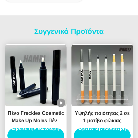
Συγγενικά Προϊόντα
Πένα Freckles Cosmetic
Υψηλής ποιότητας 2 σε
Make Up Moles Πένα
1 μοτίβο φώκιας
Freckles Custom Logo
Βρείτε την καλύτερη
Eyeliner υγρό Eyeliner
Βρείτε την καλύτερη
OEM Wholesale
καλλυντικό Eyeliner