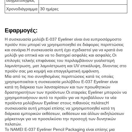
δειγματοληψίας
Χρονοδιάγραμμα
30 ημέρες
Εφαρμογές:
Η συσκευασία μολύβι E-037 Eyeliner είναι ένα ευπροσάρμοστο
προϊόν που μπορεί να χρησιμοποιηθεί σε διάφορες περιπτώσεις
και σενάρια.Η συσκευασία αυτή έχει σχεδιαστεί για να κρατά ένα
μολύβι για οπτικά και να το διατηρεί ασφαλές και ασφαλές.Οι
επιλογές τελικής επιφάνειας του περιλαμβάνουν γυαλιστερή
λαμινίστρωση, ματ λαμινίστρωση και UV επικάλυψη, δίνοντας στο
προϊόν σας μια κομψή και επαγγελματική εμφάνιση.
Μία από τις πιο συνηθισμένες περιπτώσεις κατά τις οποίες
χρησιμοποιείται η συσκευασία μολύβδου E-037 Eyeliner είναι
κατά τη διάρκεια των λανσαρίσεων και των προωθητικών
δραστηριοτήτων των προϊόντων.Οι εταιρείες Eyeliner μπορούν να
χρησιμοποιήσουν αυτό το προϊόν για να προβάλλουν τα νέα
προϊόντα μολύβινων Eyeliner στους πιθανούς πελάτεςΗ
συσκευασία αυτή μπορεί επίσης να χρησιμοποιηθεί κατά τη
διάρκεια εμπορικών εκθέσεων, εκθέσεων και άλλων εκδηλώσεων
μάρκετινγκ για να προσελκύσει την προσοχή των δυνητικών
πελατών.
Το NAMEI E-037 Eyeliner Pencil Packaging είναι επίσης μια