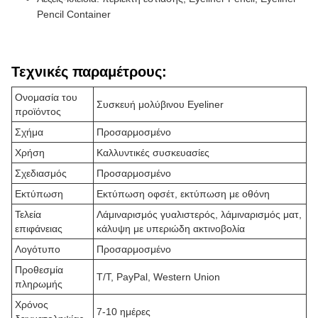
Pencil Container
Τεχνικές παραμέτρους:
Ονομασία του
Συσκευή μολύβινου Eyeliner
προϊόντος
Σχήμα
Προσαρμοσμένο
Χρήση
Καλλυντικές συσκευασίες
Σχεδιασμός
Προσαρμοσμένο
Εκτύπωση
Εκτύπωση οφσέτ, εκτύπωση με οθόνη
Τελεία
Λάμιναρισμός γυαλιστερός, λάμιναρισμός ματ,
επιφάνειας
κάλυψη με υπεριώδη ακτινοβολία
Λογότυπο
Προσαρμοσμένο
Προθεσμία
T/T, PayPal, Western Union
πληρωμής
Χρόνος
7-10 ημέρες