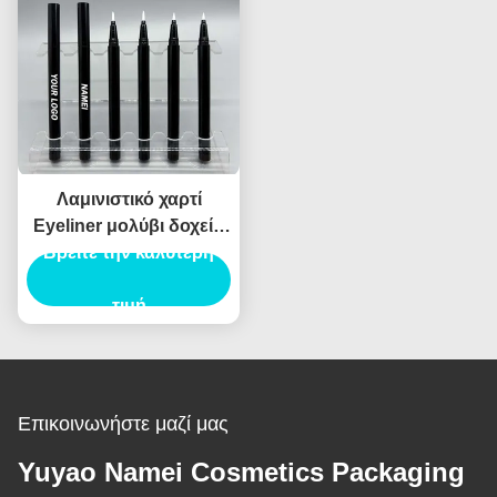
Λαμινιστικό χαρτί
Eyeliner μολύβι δοχείο
συσκευασίας σωλήνα
Βρείτε την καλύτερη
Eyeliner σωλήνα
ενέσεις φούσκωμα
τιμή
Επικοινωνήστε μαζί μας
Yuyao Namei Cosmetics Packaging