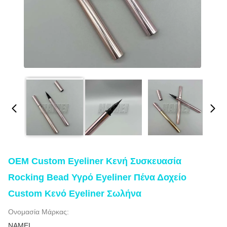
OEM Custom Eyeliner Κενή Συσκευασία
Rocking Bead Υγρό Eyeliner Πένα Δοχείο
Custom Κενό Eyeliner Σωλήνα
Ονομασία Μάρκας:
NAMEI