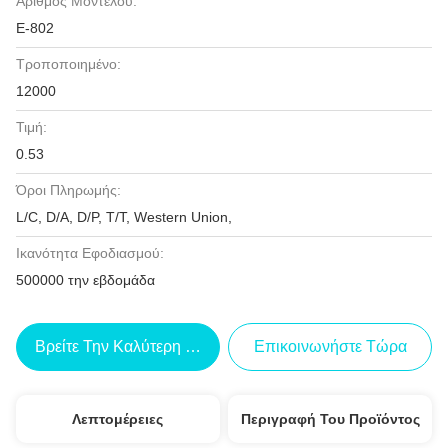
Αριθμός Μοντέλου:
Ε-802
Τροποποιημένο:
12000
Τιμή:
0.53
Όροι Πληρωμής:
L/C, D/A, D/P, T/T, Western Union,
Ικανότητα Εφοδιασμού:
500000 την εβδομάδα
Βρείτε Την Καλύτερη Τιμή
Επικοινωνήστε Τώρα
Λεπτομέρειες
Περιγραφή Του Προϊόντος