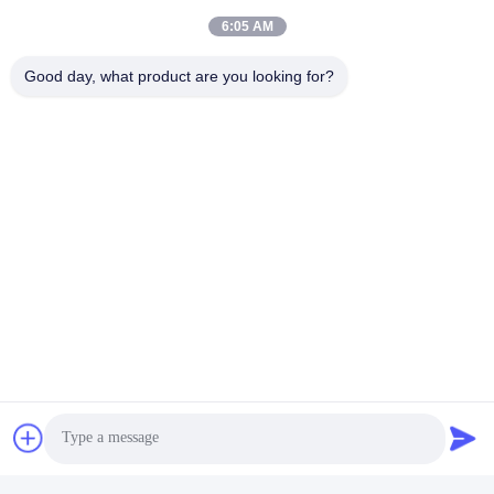
8:00-17:00
6:05 AM
Η διεύθυνσή μας
Good day, what product are you looking for?
Διεύθυνση
Αριθμός 8 Xiadalu, Nijialu Village, πόλη Simen, πόλη Yuyao,
Ningbo, Κίνα
Τηλεφώνημα
86--19012893906
Κίνα Καλή ποιότητα Συσκευή μολύβδου Eyeliner Προμηθευτής.
-2026 Yuyao Namei Cosmetics Packaging Co., Ltd. Όλα τα
δικαιώματα διατηρούνται.
Πολιτική απορρήτου
|
Sitemap