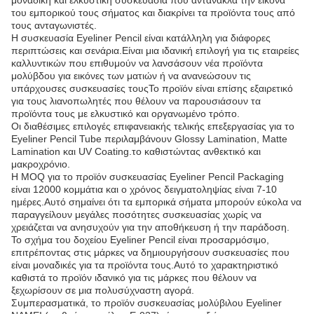
μοναδική και ελκυστική συσκευασία που αντανακλά την εικόνα
του εμπορικού τους σήματος και διακρίνει τα προϊόντα τους από
τους ανταγωνιστές.
Η συσκευασία Eyeliner Pencil είναι κατάλληλη για διάφορες
περιπτώσεις και σενάρια.Είναι μια ιδανική επιλογή για τις εταιρείες
καλλυντικών που επιθυμούν να λανσάσουν νέα προϊόντα
μολύβδου για εικόνες των ματιών ή να ανανεώσουν τις
υπάρχουσες συσκευασίες τουςΤο προϊόν είναι επίσης εξαιρετικό
για τους λιανοπωλητές που θέλουν να παρουσιάσουν τα
προϊόντα τους με ελκυστικό και οργανωμένο τρόπο.
Οι διαθέσιμες επιλογές επιφανειακής τελικής επεξεργασίας για το
Eyeliner Pencil Tube περιλαμβάνουν Glossy Lamination, Matte
Lamination και UV Coating.το καθιστώντας ανθεκτικό και
μακροχρόνιο.
Η MOQ για το προϊόν συσκευασίας Eyeliner Pencil Packaging
είναι 12000 κομμάτια και ο χρόνος δειγματοληψίας είναι 7-10
ημέρες.Αυτό σημαίνει ότι τα εμπορικά σήματα μπορούν εύκολα να
παραγγείλουν μεγάλες ποσότητες συσκευασίας χωρίς να
χρειάζεται να ανησυχούν για την αποθήκευση ή την παράδοση.
Το σχήμα του δοχείου Eyeliner Pencil είναι προσαρμόσιμο,
επιτρέποντας στις μάρκες να δημιουργήσουν συσκευασίες που
είναι μοναδικές για τα προϊόντα τους.Αυτό το χαρακτηριστικό
καθιστά το προϊόν ιδανικό για τις μάρκες που θέλουν να
ξεχωρίσουν σε μια πολυσύχναστη αγορά.
Συμπερασματικά, το προϊόν συσκευασίας μολύβιλου Eyeliner