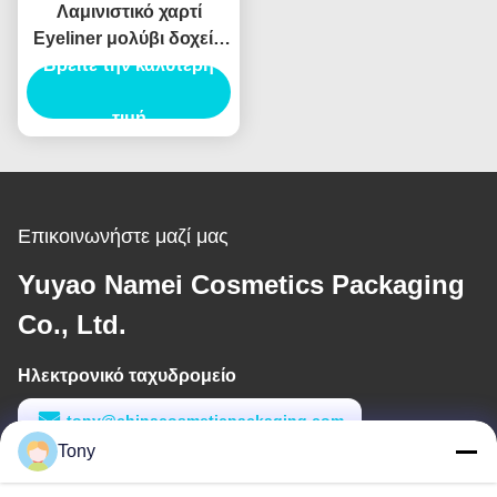
Λαμινιστικό χαρτί
Eyeliner μολύβι δοχείο
συσκευασίας σωλήνα
Βρείτε την καλύτερη
Eyeliner σωλήνα
ενέσεις φούσκωμα
τιμή
Επικοινωνήστε μαζί μας
Yuyao Namei Cosmetics Packaging
Co., Ltd.
Ηλεκτρονικό ταχυδρομείο
tony@chinacosmeticpackaging.com
Tony
Εργασιακό χρόνο