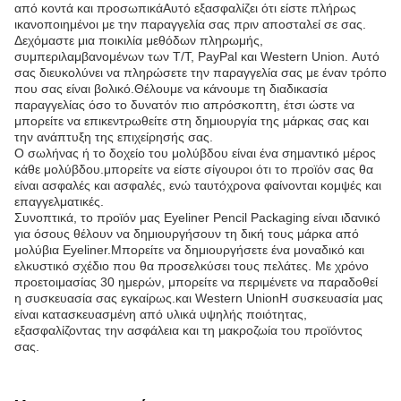
από κοντά και προσωπικάΑυτό εξασφαλίζει ότι είστε πλήρως
ικανοποιημένοι με την παραγγελία σας πριν αποσταλεί σε σας.
Δεχόμαστε μια ποικιλία μεθόδων πληρωμής,
συμπεριλαμβανομένων των T/T, PayPal και Western Union. Αυτό
σας διευκολύνει να πληρώσετε την παραγγελία σας με έναν τρόπο
που σας είναι βολικό.Θέλουμε να κάνουμε τη διαδικασία
παραγγελίας όσο το δυνατόν πιο απρόσκοπτη, έτσι ώστε να
μπορείτε να επικεντρωθείτε στη δημιουργία της μάρκας σας και
την ανάπτυξη της επιχείρησής σας.
Ο σωλήνας ή το δοχείο του μολύβδου είναι ένα σημαντικό μέρος
κάθε μολύβδου.μπορείτε να είστε σίγουροι ότι το προϊόν σας θα
είναι ασφαλές και ασφαλές, ενώ ταυτόχρονα φαίνονται κομψές και
επαγγελματικές.
Συνοπτικά, το προϊόν μας Eyeliner Pencil Packaging είναι ιδανικό
για όσους θέλουν να δημιουργήσουν τη δική τους μάρκα από
μολύβια Eyeliner.Μπορείτε να δημιουργήσετε ένα μοναδικό και
ελκυστικό σχέδιο που θα προσελκύσει τους πελάτες. Με χρόνο
προετοιμασίας 30 ημερών, μπορείτε να περιμένετε να παραδοθεί
η συσκευασία σας εγκαίρως.και Western UnionΗ συσκευασία μας
είναι κατασκευασμένη από υλικά υψηλής ποιότητας,
εξασφαλίζοντας την ασφάλεια και τη μακροζωία του προϊόντος
σας.