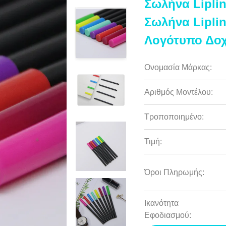
Σωλήνα Lipli
Σωλήνα Lipli
Λογότυπο Δοχε
Ονομασία Μάρκας:
Αριθμός Μοντέλου:
Τροποποιημένο:
Τιμή:
Όροι Πληρωμής:
Ικανότητα
Εφοδιασμού: