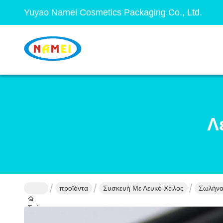
Yuyao Namei Cosmetics Packaging Co., Ltd.
Λ
προϊόντα
Συσκευή Με Λευκό Χείλος
Σωλήνα 
Σπίτι