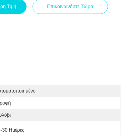
ερη Τιμή
Επικοινωνήστε Τώρα
υτοματοποιημένο
τροφή
ολύβι
5-30 Ημέρες