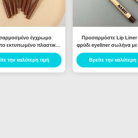
σαρμοσμένο έγχρωμο
Προσαρμόστε Lip Liner
πο εκτυπωμένο πλαστικό
φρύδι eyeliner σωλήνα μ
χείλη επένδυση σωλήνα
lip liner μολύβι δοχείο με
σία δοχείο λεπτή lipliner
ίτε την καλύτερη τιμή
Βρείτε την καλύτερη 
σωλήνα