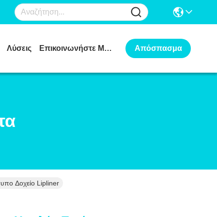
Λύσεις
Επικοινωνήστε Μαζί Μας
Απόσπασμα
τα
πο Δοχείο Lipliner