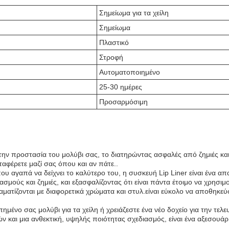
Σημείωμα για τα χείλη
Σημείωμα
Πλαστικό
Στροφή
Αυτοματοποιημένο
25-30 ημέρες
Προσαρμόσιμη
αι την προστασία του μολύβι σας, το διατηρώντας ασφαλές από ζημιές κα
ταφέρετε μαζί σας όπου και αν πάτε..
ου αγαπά να δείχνει το καλύτερο του, η συσκευή Lip Liner είναι ένα απα
ούς και ζημιές, και εξασφαλίζοντας ότι είναι πάντα έτοιμο να χρησιμο
αματίζονται με διαφορετικά χρώματα και στυλ.είναι εύκολο να αποθηκεύ
μένο σας μολύβι για τα χείλη ή χρειάζεστε ένα νέο δοχείο για την τελε
και μια ανθεκτική, υψηλής ποιότητας σχεδιασμός, είναι ένα αξεσουάρ π