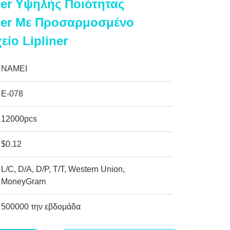
ner Υψηλής Ποιότητας
ner Με Προσαρμοσμένο
ίο Lipliner
NAMEI
Ε-078
12000pcs
$0.12
L/C, D/A, D/P, T/T, Western Union,
MoneyGram
500000 την εβδομάδα