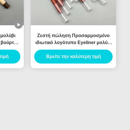
 μολύβι
Ζεστή πώληση Προσαρμοσμένο
ε βούρτσα
ιδιωτικό λογότυπο Eyeliner μολύβι
 τσακιστή
δοχείο Blister μολύβι Slim κενό
τιμή
χείλος Liner σωλήνα σχεδιαστικό
Βρείτε την καλύτερη τιμή
υλικό