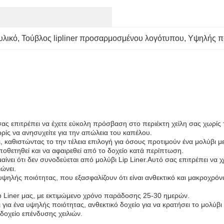
υλικό
, 
Τούβλος lipliner προσαρμοσμένου λογότυπου
, 
Υψηλής πο
υ σας επιτρέπει να έχετε εύκολη πρόσβαση στο περιέκτη χείλη σας χωρίς
ρίς να ανησυχείτε για την απώλεια του καπέλου.
βι, καθιστώντας το την τέλεια επιλογή για όσους προτιμούν ένα μολύβι 
οθετηθεί και να αφαιρεθεί από το δοχείο κατά περίπτωση.
σημαίνει ότι δεν συνοδεύεται από μολύβι Lip Liner.Αυτό σας επιτρέπει ν
ώνει.
 υψηλής ποιότητας, που εξασφαλίζουν ότι είναι ανθεκτικό και μακροχρόν
 Liner μας, με εκτιμώμενο χρόνο παράδοσης 25-30 ημερών.
 για ένα υψηλής ποιότητας, ανθεκτικό δοχείο για να κρατήσει το μολύβι
δοχείο επένδυσης χειλιών.