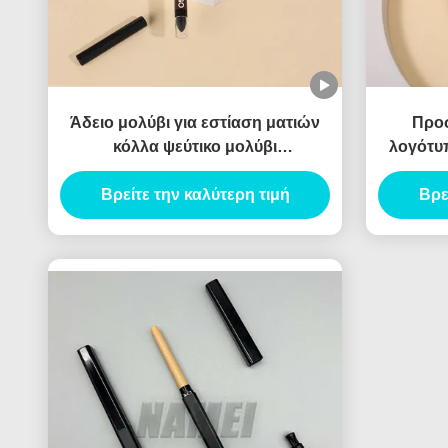
Άδειο μολύβι για εστίαση ματιών
Προ
κόλλα ψεύτικο μολύβι
λογότυ
μεταξοσκώληκα αδιάβροχο
κενό 
ανθεκτικό ζελέ μολύβι για εστίαση
Βρείτε την καλύτερη τιμή
συσκευα
Βρε
ματιών δοχείο