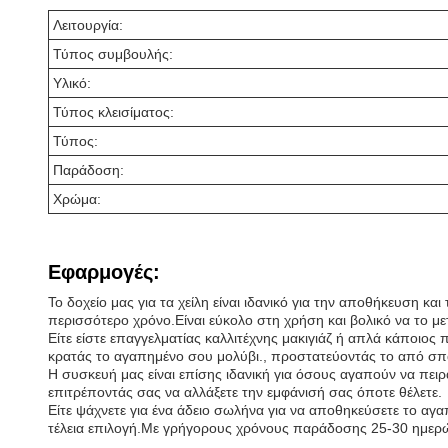
Λειτουργία:
Τύπος συμβουλής:
Υλικό:
Τύπος κλεισίματος:
Τύπος:
Παράδοση:
Χρώμα:
Εφαρμογές:
Το δοχείο μας για τα χείλη είναι ιδανικό για την αποθήκευση κ
περισσότερο χρόνο.Είναι εύκολο στη χρήση και βολικό να το με
Είτε είστε επαγγελματίας καλλιτέχνης μακιγιάζ ή απλά κάποιος π
κρατάς το αγαπημένο σου μολύβι., προστατεύοντάς το από σπασμ
Η συσκευή μας είναι επίσης ιδανική για όσους αγαπούν να πειρ
επιτρέποντάς σας να αλλάξετε την εμφάνισή σας όποτε θέλετε.
Είτε ψάχνετε για ένα άδειο σωλήνα για να αποθηκεύσετε το αγαπη
τέλεια επιλογή.Με γρήγορους χρόνους παράδοσης 25-30 ημερών 