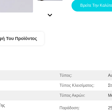
Βρείτε Την Καλύτ
φή Του Προϊόντος
Τύπος:
Α
Τύπος Κλεισίματος:
Σ
Τύπος Ακρών:
Μ
ης 
Παράδοση:
2