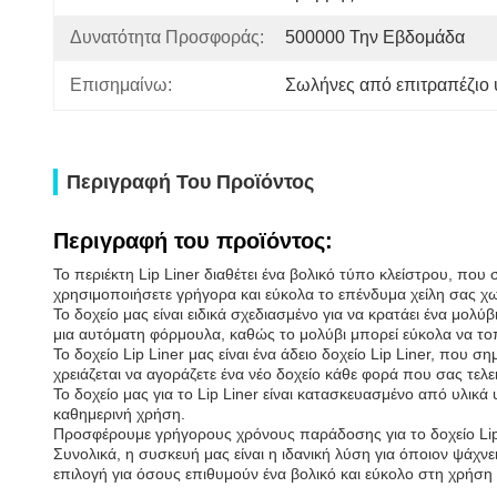
Δυνατότητα Προσφοράς:
500000 Την Εβδομάδα
Επισημαίνω:
Σωλήνες από επιτραπέζιο 
Περιγραφή Του Προϊόντος
Περιγραφή του προϊόντος:
Το περιέκτη Lip Liner διαθέτει ένα βολικό τύπο κλείστρου, πο
χρησιμοποιήσετε γρήγορα και εύκολα το επένδυμα χείλη σας χω
Το δοχείο μας είναι ειδικά σχεδιασμένο για να κρατάει ένα μολύ
μια αυτόματη φόρμουλα, καθώς το μολύβι μπορεί εύκολα να τοπ
Το δοχείο Lip Liner μας είναι ένα άδειο δοχείο Lip Liner, που 
χρειάζεται να αγοράζετε ένα νέο δοχείο κάθε φορά που σας τελει
Το δοχείο μας για το Lip Liner είναι κατασκευασμένο από υλικά
καθημερινή χρήση.
Προσφέρουμε γρήγορους χρόνους παράδοσης για το δοχείο Lip
Συνολικά, η συσκευή μας είναι η ιδανική λύση για όποιον ψάχνει
επιλογή για όσους επιθυμούν ένα βολικό και εύκολο στη χρήση 