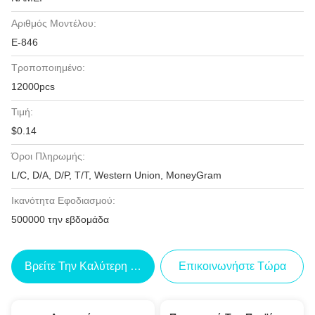
Αριθμός Μοντέλου:
Ε-846
Τροποποιημένο:
12000pcs
Τιμή:
$0.14
Όροι Πληρωμής:
L/C, D/A, D/P, T/T, Western Union, MoneyGram
Ικανότητα Εφοδιασμού:
500000 την εβδομάδα
Βρείτε Την Καλύτερη Τιμή
Επικοινωνήστε Τώρα