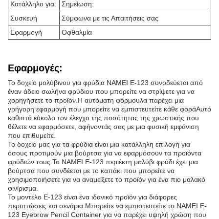
Κατάλληλο για:
Σημείωση:
Συσκευή
Σύμφωνα με τις Απαιτήσεις σας
Εφαρμογή
Οφθαλμία
Εφαρμογές:
Το δοχείο μολύβινου για φρύδια NAMEI E-123 συνοδεύεται από
έναν άδειο σωλήνα φρύδιου που μπορείτε να στρίψετε για να
χορηγήσετε το προϊόν.Η αυτόματη φόρμουλα παρέχει μια
γρήγορη εφαρμογή που μπορείτε να εμπιστευτείτε κάθε φοράΑυτό
καθιστά εύκολο τον έλεγχο της ποσότητας της χρωστικής που
θέλετε να εφαρμόσετε, αφήνοντάς σας με μια φυσική εμφάνιση
που επιθυμείτε.
Το δοχείο μας για τα φρύδια είναι μια κατάλληλη επιλογή για
όσους προτιμούν μια βούρτσα για να εφαρμόσουν τα προϊόντα
φρύδιών τους.Το NAMEI E-123 περιέκτη μολύβι φρύδι έχει μια
βούρτσα που συνδέεται με το καπάκι που μπορείτε να
χρησιμοποιήσετε για να αναμείξετε το προϊόν για ένα πιο μαλακό
φινίρισμα.
Το μοντέλο E-123 είναι ένα ιδανικό προϊόν για διάφορες
περιπτώσεις και σενάρια.Μπορείτε να εμπιστευτείτε το NAMEI E-
123 Eyebrow Pencil Container για να παρέχει υψηλή χρώση που