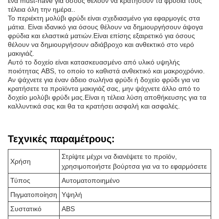
ένα must-have για όσους θέλουν να κρατήσουν τα φρύδια τους
τέλεια όλη την ημέρα..
Το περιέκτη μολύβι φρύδι είναι σχεδιασμένο για εφαρμογές στα
μάτια. Είναι ιδανικό για όσους θέλουν να δημιουργήσουν άψογα
φρύδια και ελαστικά ματιών.Είναι επίσης εξαιρετικό για όσους
θέλουν να δημιουργήσουν αδιάβροχο και ανθεκτικό στο νερό
μακιγιάζ.
Αυτό το δοχείο είναι κατασκευασμένο από υλικό υψηλής
ποιότητας ABS, το οποίο το καθιστά ανθεκτικό και μακροχρόνιο.
Αν ψάχνετε για έναν άδειο σωλήνα φρύδι ή δοχείο φρύδι για να
κρατήσετε τα προϊόντα μακιγιάζ σας, μην ψάχνετε άλλο από το
δοχείο μολύβι φρύδι μας.Είναι η τέλεια λύση αποθήκευσης για τα
καλλυντικά σας και θα τα κρατήσει ασφαλή και ασφαλές.
Τεχνικές παραμέτρους:
Στρίψτε μέχρι να διανέψετε το προϊόν,
Χρήση
χρησιμοποιήστε βούρτσα για να το εφαρμόσετε
Τύπος
Αυτοματοποιημένο
Πιγματοποίηση
Υψηλή
Συστατικό
ABS