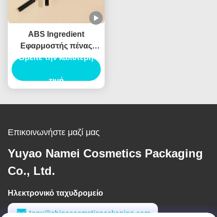
ABS Ingredient
Εφαρμοστής πένας
πινέλας φρυδιών για
Βρείτε την καλύτερη
επαγγελματικά
αποτελέσματα
τιμή
Επικοινωνήστε μαζί μας
Yuyao Namei Cosmetics Packaging
Co., Ltd.
Ηλεκτρονικό ταχυδρομείο
tony@chinacosmeticpackaging.com