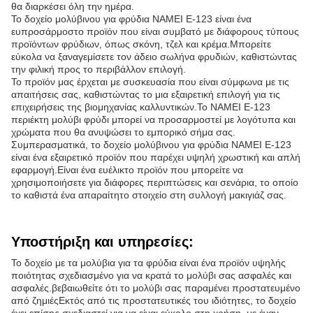
θα διαρκέσει όλη την ημέρα.
Το δοχείο μολύβινου για φρύδια NAMEI E-123 είναι ένα
ευπροσάρμοστο προϊόν που είναι συμβατό με διάφορους τύπους
προϊόντων φρύδιων, όπως σκόνη, τζελ και κρέμα.Μπορείτε
εύκολα να ξαναγεμίσετε τον άδειο σωλήνα φρυδιών, καθιστώντας
την φιλική προς το περιβάλλον επιλογή.
Το προϊόν μας έρχεται με συσκευασία που είναι σύμφωνα με τις
απαιτήσεις σας, καθιστώντας το μια εξαιρετική επιλογή για τις
επιχειρήσεις της βιομηχανίας καλλυντικών.Το NAMEI E-123
περιέκτη μολύβι φρύδι μπορεί να προσαρμοστεί με λογότυπα και
χρώματα που θα ανυψώσει το εμπορικό σήμα σας.
Συμπερασματικά, το δοχείο μολύβινου για φρύδια NAMEI E-123
είναι ένα εξαιρετικό προϊόν που παρέχει υψηλή χρωστική και απλή
εφαρμογή.Είναι ένα ευέλικτο προϊόν που μπορείτε να
χρησιμοποιήσετε για διάφορες περιπτώσεις και σενάρια, το οποίο
το καθιστά ένα απαραίτητο στοιχείο στη συλλογή μακιγιάζ σας.
Υποστήριξη και υπηρεσίες:
Το δοχείο με τα μολύβια για τα φρύδια είναι ένα προϊόν υψηλής
ποιότητας σχεδιασμένο για να κρατά το μολύβι σας ασφαλές και
ασφαλές.βεβαιωθείτε ότι το μολύβι σας παραμένει προστατευμένο
από ζημιέςΕκτός από τις προστατευτικές του ιδιότητες, το δοχείο