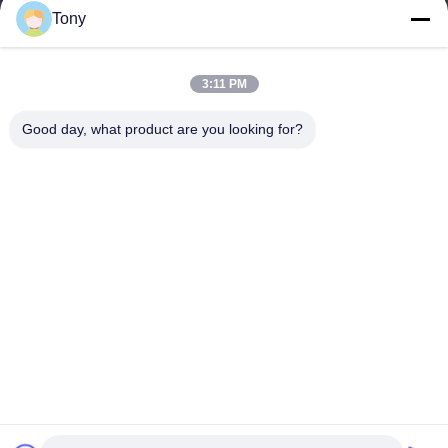
Tony
Εργασιακό χρόνο
8:00-17:00
3:11 PM
Η διεύθυνσή μας
Good day, what product are you looking for?
Διεύθυνση
Αριθμός 8 Xiadalu, Nijialu Village, πόλη Simen, πόλη Yuyao,
Ningbo, Κίνα
Τηλεφώνημα
86--19012893906
Κίνα Καλή ποιότητα Συσκευή μολύβδου Eyeliner Προμηθευτής.
-2026 Yuyao Namei Cosmetics Packaging Co., Ltd. Όλα τα
δικαιώματα διατηρούνται.