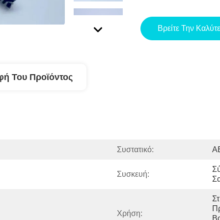
Βρείτε Την Καλύτ
φή Του Προϊόντος
Συστατικό:
A
Σύ
Συσκευή:
Σ
Στ
Πρ
Χρήση:
Βο