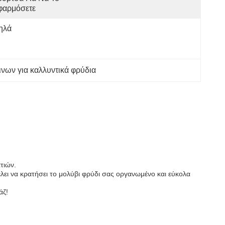
φαρμόσετε
ηλά
ινων για καλλυντικά φρύδια
τιών.
έλει να κρατήσει το μολύβι φρύδι σας οργανωμένο και εύκολα
άζ!