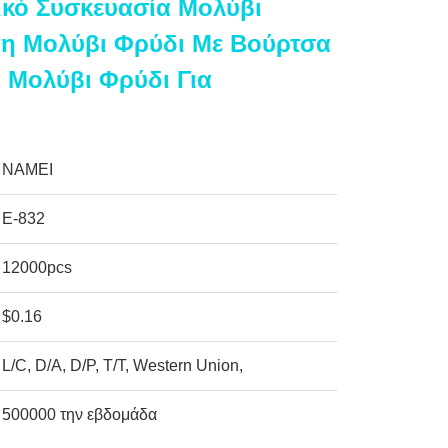
ικό Συσκευασία Μολύβι
τη Μολύβι Φρύδι Με Βούρτσα
η Μολύβι Φρύδι Για
NAMEI
Ε-832
12000pcs
$0.16
L/C, D/A, D/P, T/T, Western Union,
500000 την εβδομάδα