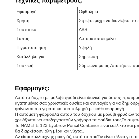
Τεχνικές παραμέτρους:
Εφαρμογή
Οφθαλμία
Χρήση
Στρίψτε μέχρι να διανέψετε το
Συστατικό
ABS
Τύπος
Αυτοματοποιημένο
Πιγματοποίηση
Υψηλή
Κατάλληλο για:
Σημείωση:
Συσκευή
Σύμφωνα με τις Απαιτήσεις σα
Εφαρμογές:
Αυτό το δοχείο με μολύβι φρύδι είναι ιδανικό για όσους προτιμ
αγαπημένες σας χρωστικές ουσίες και συνταγές για να δημιουρ
φαίνονται πιο γεμάτα και πιο τολμηρά με κάθε εφαρμογή.
Η αυτόματη φόρμουλα αυτού του δοχείου με μολύβι φρυδιών το κ
χρειάζονται να επεξεργαστούν γρήγορα τα φρύδια τουςΤο συμπα
Το NAMEI E-123 Eyebrow Pencil Container είναι ευέλικτο και μπ
θα διαρκέσουν όλη μέρα και νύχτα..
Αν είσαι καλλιτέχνης μακιγιάζ, αυτό το προϊόν είναι τέλειο για τ