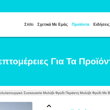
Σπίτι
Σχετικά Με Εμάς
Προϊόντα
Ειδήσεις
επτομέρειες Για Τα Προϊόν
ολυλειτουργικό Συσκευασία Μολύβι Φρύδι Περιέκτη Μολύβι Φρύδι Με Β