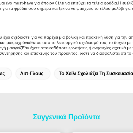
ένα must-have για όποιον θέλει να επιτύχει τα τέλεια φρύδια.Η ευελιξί
για τα φρύδια σου σήμερα και ξεκίνα να φτιάχνεις το τέλειο μολύβι για
υ έχει σχεδιαστεί για να παρέχει μια βολική και πρακτική λύση για τη
και μακροχρόνιαΕκτός από το λειτουργικό σχεδιασμό του, το δοχείο με τ
ή μακιγιάζΕάν έχετε οποιεσδήποτε ερωτήσεις ή ανησυχίες σχετικά με τ
συντήρησης και επισκευής του προϊόντος, ώστε να διασφαλιστεί ότι το δ
ες
Λιπ-Γλους
Το Χείλι Σχολιάζει Τη Συσκευασί
Συγγενικά Προϊόντα