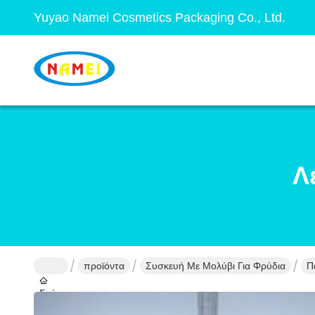
Yuyao Namei Cosmetics Packaging Co., Ltd.
Λ
προϊόντα
Συσκευή Με Μολύβι Για Φρύδια
Π
Σπίτι