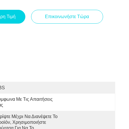
ερη Τιμή
Επικοινωνήστε Τώρα
BS
μφωνα Με Τις Απαιτήσεις 
ας
ρίψτε Μέχρι Να Διανέψετε Το 
οϊόν, Χρησιμοποιήστε 
ύρτσα Για Να Το 