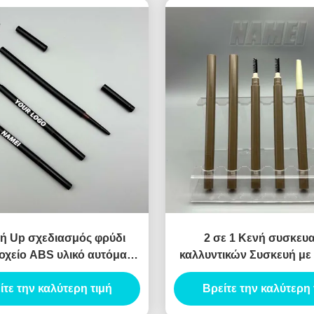
ή Up σχεδιασμός φρύδι
2 σε 1 Κενή συσκευ
οχείο ABS υλικό αυτόματο
καλλυντικών Συσκευή μ
τύπο
φρυδιών Κενό δοχείο μ
ίτε την καλύτερη τιμή
Βρείτε την καλύτερη 
Eyeliner