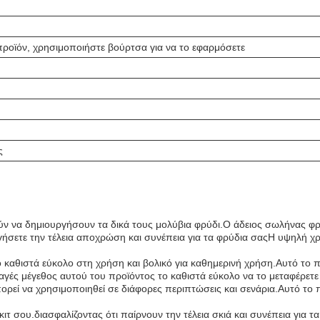
 προϊόν, χρησιμοποιήστε βούρτσα για να το εφαρμόσετε
ς
ούν να δημιουργήσουν τα δικά τους μολύβια φρύδι.Ο άδειος σωλήνας φρυδ
γήσετε την τέλεια αποχρώση και συνέπεια για τα φρύδια σαςΗ υψηλή χρ
αθιστά εύκολο στη χρήση και βολικό για καθημερινή χρήση.Αυτό το προϊ
γές μέγεθος αυτού του προϊόντος το καθιστά εύκολο να το μεταφέρετε 
ορεί να χρησιμοποιηθεί σε διάφορες περιπτώσεις και σενάρια.Αυτό το πρ
ο κιτ σου.διασφαλίζοντας ότι παίρνουν την τέλεια σκιά και συνέπεια για τ