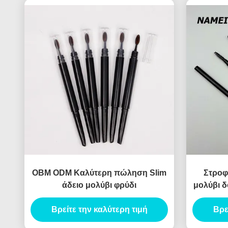
OBM ODM Καλύτερη πώληση Slim
Στροφ
άδειο μολύβι φρύδι
μολύβι δ
Βρείτε την καλύτερη τιμή
Βρε