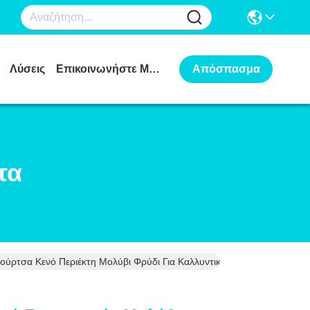
Λύσεις
Επικοινωνήστε Μαζί Μας
Απόσπασμα
τα
ούρτσα Κενό Περιέκτη Μολύβι Φρύδι Για Καλλυντικά