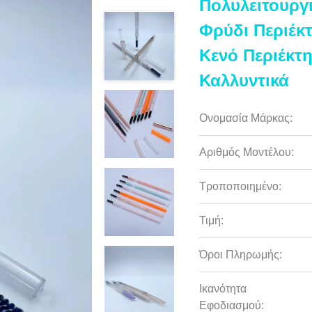
Πολυλειτουργ
Φρύδι Περιέκ
Κενό Περιέκτ
Καλλυντικά
Ονομασία Μάρκας:
Αριθμός Μοντέλου:
Τροποποιημένο:
Τιμή:
Όροι Πληρωμής:
Ικανότητα
Εφοδιασμού: