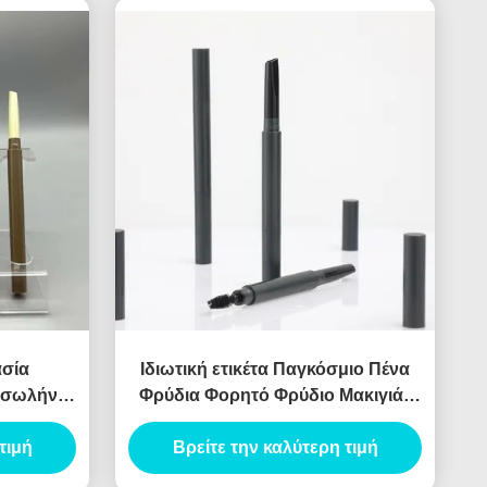
ασία
Ιδιωτική ετικέτα Παγκόσμιο Πένα
ε σωλήνα
Φρύδια Φορητό Φρύδιο Μακιγιάζ
ε σωλήνα
Πένα σωλήνα Διπλό άκρο Πένα
τιμή
Φρύδια Προσαρμοσμένο Πένα
Βρείτε την καλύτερη τιμή
Φρύδια Περιέχει