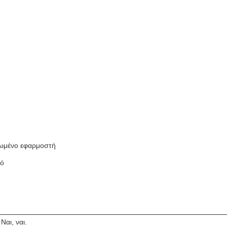
τωμένο εφαρμοστή
κό
 Ναι, ναι.