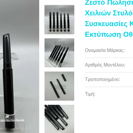
Ζεστό Πώληση
Χειλιών Στυλό
Συσκευασίες 
Εκτύπωση Οθ
Ονομασία Μάρκας:
Αριθμός Μοντέλου:
Τροποποιημένο:
Τιμή: