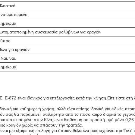
Πλαστικό
Ενσωματωμένο
Σημείωμα
Αυτοματοποιημένη συσκευασία μολύβινων για κραγιόν
Τύπος
ένα για κραγιόν
 Ναι, ναι.
Σημείωμα
872 είναι ιδανικός για επεξεργασίες κατά την κίνηση.Είτε είστε στη δ
νική για καθημερινή χρήση, αλλά είναι επίσης ιδανική για ειδικές περ
όν σας θα παραμείνει, ανεξάρτητα από το πόσο καιρό διαρκεί το γεγονό
ατασκευασμένη στην Κίνα, είναι διαθέσιμη σε προσιτή τιμή μόνο 0,26 α
ες κραγιόν χωρίς να σπάσουν την τράπεζα.
ίναι μια εξαιρετική επιλογή για όποιον θέλει ένα μακροχρόνιο προϊόν.ή