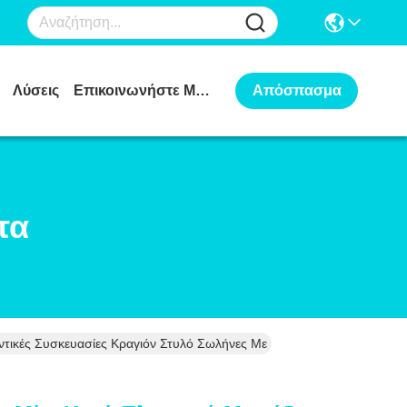
Λύσεις
Επικοινωνήστε Μαζί Μας
Απόσπασμα
τα
υντικές Συσκευασίες Κραγιόν Στυλό Σωλήνες Με Εκτύπωση Οθόνης