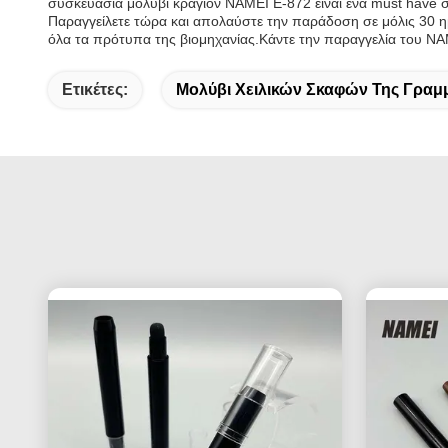
συσκευασία μολύβι κραγιόν NAMEI E-872 είναι ένα must have σ
Παραγγείλετε τώρα και απολαύστε την παράδοση σε μόλις 30 ημ
όλα τα πρότυπα της βιομηχανίας.Κάντε την παραγγελία του NAM
Ετικέτες:
Μολύβι Χειλικών Σκαφών Της Γραμ