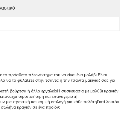
λαστικό
ε το πρόσθετο πλεονέκτημα του να είναι ένα μολύβι.Είναι
 να το φυλάξετε στην τσάντα ή την τσάντα μακιγιάζ σας για
ριστή βούρτσα ή άλλο εργαλείοΗ συσκευασία με μολύβι κραγιόν
αι επαναχρησιμοποιήσιμη και επαναγεμιστή.
υν μια πρακτική και κομψή επιλογή για κάθε πελάτηΓιατί λοιπόν
 σωλήνα κραγιόν σε ένα προϊόν;