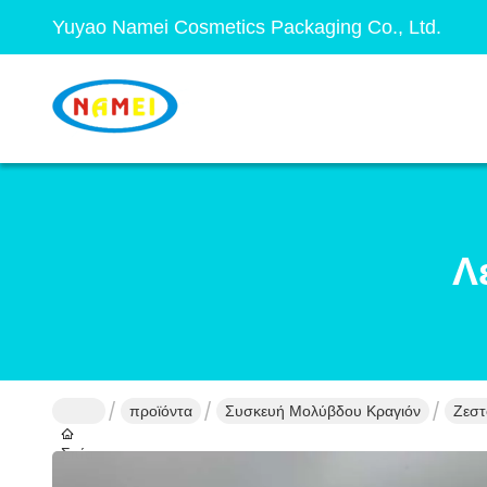
Yuyao Namei Cosmetics Packaging Co., Ltd.
Λ
προϊόντα
Συσκευή Μολύβδου Κραγιόν
Ζεστ
Σπίτι