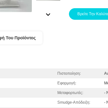
Βρείτε Την Καλύτ
φή Του Προϊόντος
Πιστοποίηση:
Av
Εφαρμογή:
Μ
Μεταφορτωτές:
- 
Smudge-Απόδειξη:
- 