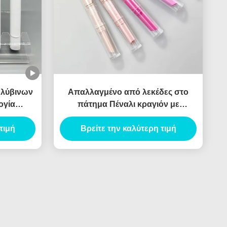
ολύβινων
Απαλλαγμένο από λεκέδες στο
ογία
πάτημα Πέναλι κραγιόν με
ενσωματωμένο εφαρμοστή
τιμή
Βρείτε την καλύτερη τιμή