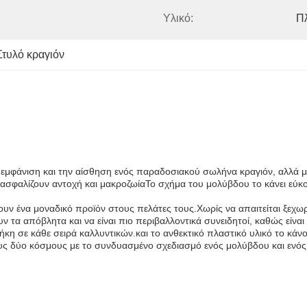
Υλικό:
Π
Στυλό κραγιόν
ην εμφάνιση και την αίσθηση ενός παραδοσιακού σωλήνα κραγιόν, αλλά μ
φαλίζουν αντοχή και μακροζωίαΤο σχήμα του μολύβδου το κάνει εύκολο
ουν ένα μοναδικό προϊόν στους πελάτες τους.Χωρίς να απαιτείται ξεχω
ουν τα απόβλητα και να είναι πιο περιβαλλοντικά συνειδητοί, καθώς είν
ήκη σε κάθε σειρά καλλυντικών.και το ανθεκτικό πλαστικό υλικό το κάνο
υς δύο κόσμους με το συνδυασμένο σχεδιασμό ενός μολύβδου και ενός