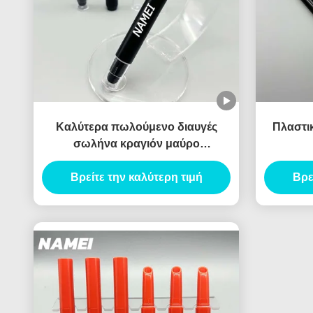
Καλύτερα πωλούμενο διαυγές
Πλαστικ
σωλήνα κραγιόν μαύρο
πολύχρωμο κραγιόν συσκευασία
Βρείτε την καλύτερη τιμή
δοχείο με βούρτσα
Βρε