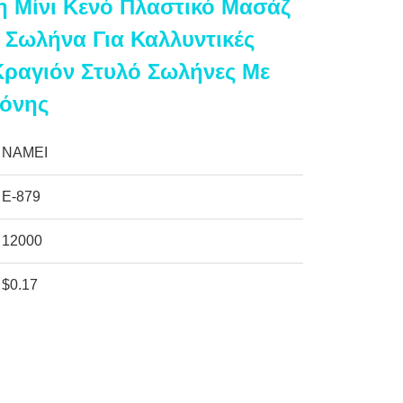
 Μίνι Κενό Πλαστικό Μασάζ
 Σωλήνα Για Καλλυντικές
Κραγιόν Στυλό Σωλήνες Με
όνης
NAMEI
Ε-879
12000
$0.17