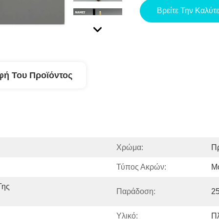
Βρείτε Την Καλύτ
φή Του Προϊόντος
Χρώμα:
Π
Τύπος Ακρών:
Μ
ης 
Παράδοση:
2
Υλικό:
Π