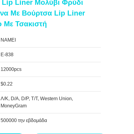
Lip Liner Μολύβι Φρύδι
να Με Βούρτσα Lip Liner
ο Με Τσακιστή
NAMEI
Ε-838
12000pcs
$0.22
Λ/Κ, D/A, D/P, T/T, Western Union,
MoneyGram
500000 την εβδομάδα