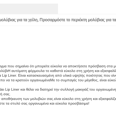
ολύβιας για τα χείλη
, 
Προσαρμόστε το περιέκτη μολύβιας για τα
πράγμα που σημαίνει ότι μπορείτε εύκολα να αποκτήσετε πρόσβαση στα μ
ολύβιΗ αυτόματη φόρμουλα το καθιστά εύκολο στη χρήση και εξασφαλίζε
ια Lip Liner. Είναι κατασκευασμένη από υλικά υψηλής ποιότητας που είν
τρόπο να τα κρατούν οργανωμέναΜε το συμπαγές του μέγεθος, είναι εύκο
ι Lip Liner και θέλει να διατηρεί την συλλογή μακιγιάζ του οργανωμένη.
γή σας.
την αποθήκευση των μολυβιών σας.είναι εύκολο στη χρήση και εξασφαλίζε
ήστε τα στυλό σας οργανωμένα και εύκολα προσβάσιμα!