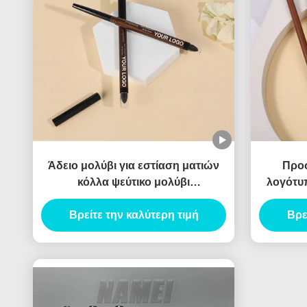
Άδειο μολύβι για εστίαση ματιών
Προ
κόλλα ψεύτικο μολύβι
λογότυ
μεταξοσκώληκα αδιάβροχο
κενό 
ανθεκτικό ζελέ μολύβι για εστίαση
Βρείτε την καλύτερη τιμή
συσκευα
Βρε
ματιών δοχείο