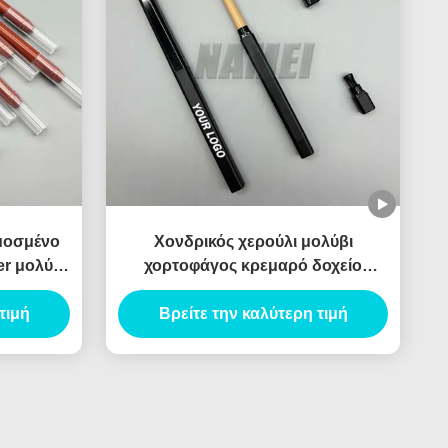
μοσμένο
Χονδρικός χερούλι μολύβι
er μολύβι
χορτοφάγος κρεμαρό δοχείο
im κενό
αδιάβροχο Custom Logo ιδιωτική
διαστικό
τιμή
Βρείτε την καλύτερη τιμή
ετικέτα