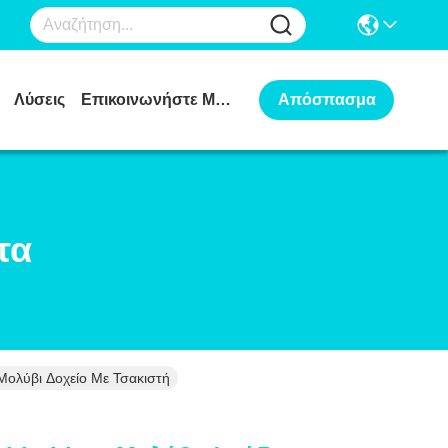
Λύσεις
Επικοινωνήστε Μαζί Μας
Απόσπασμα
τα
Μολύβι Δοχείο Με Τσακιστή