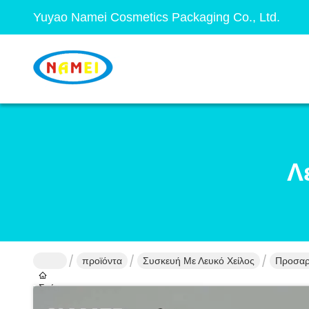
Yuyao Namei Cosmetics Packaging Co., Ltd.
Λ
προϊόντα
Συσκευή Με Λευκό Χείλος
Προσαρμ
Σπίτι