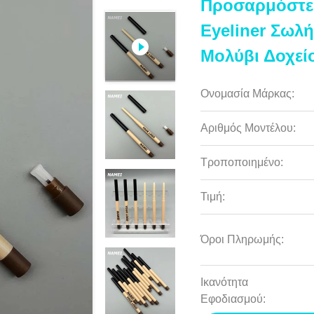
Προσαρμόστε 
Eyeliner Σωλή
Μολύβι Δοχεί
Ονομασία Μάρκας:
Αριθμός Μοντέλου:
Τροποποιημένο:
Τιμή:
Όροι Πληρωμής:
Ικανότητα
Εφοδιασμού: