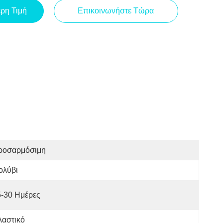
ερη Τιμή
Επικοινωνήστε Τώρα
ροσαρμόσιμη
ολύβι
5-30 Ημέρες
λαστικό