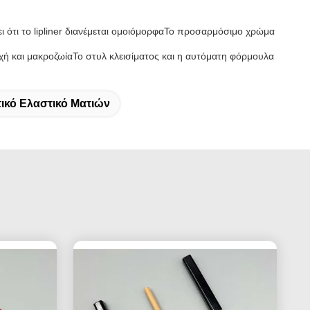
ι ότι το lipliner διανέμεται ομοιόμορφαΤο προσαρμόσιμο χρώμα
οχή και μακροζωίαΤο στυλ κλεισίματος και η αυτόματη φόρμουλα
τικό Ελαστικό Ματιών