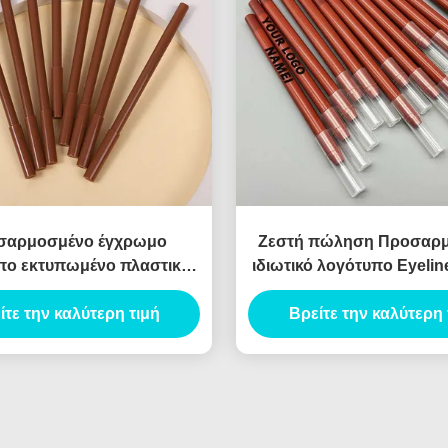
σαρμοσμένο έγχρωμο
Ζεστή πώληση Προσαρ
πο εκτυπωμένο πλαστικό
ιδιωτικό λογότυπο Eyelin
χείλη επένδυση σωλήνα
δοχείο Blister μολύβι Sl
σία δοχείο λεπτή lipliner
ίτε την καλύτερη τιμή
χείλος Liner σωλήνα σχε
Βρείτε την καλύτερη 
σωλήνα
υλικό