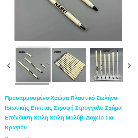
Προσαρμοσμένο Χρώμα Πλαστικό Σωλήνα
Ιδιωτικής Ετικέτας Στροφή Στρογγυλό Σχήμα
Επένδυση Χείλη Χείλη Μολύβι Δοχείο Για
Κραγιόν