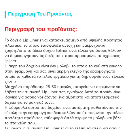
Περιγραφή Του Προϊόντος
Περιγραφή του προϊόντος:
Το δοχείο Lip Liner είναι κατασκευασμένο από υψηλής ποιότητας
πλαστικό, το οποίο εξασφαλίζει αντοχή και μακροχρόνια
χρήση.Αυτό το άδειο δοχείο lipliner είναι τέλειο για όσους θέλουν
να δημιουργήσουν τις δικές τους προσαρμοσμένες αποχρώσεις
lipliner.
Η άκρη του δοχείου είναι ένα μολύβι, το οποίο το καθιστά εύκολο
στην εφαρμογή και σας δίνει ακριβή έλεγχο της εφαρμογής.το
οποίο το καθιστά το τέλειο εργαλείο για τη δημιουργία ενός τέλειου
χείλου..
Με χρόνο παράδοσης 25-30 ημερών, μπορείτε να περιμένετε να
λάβετε την συσκευή Lip Liner σας εγκαίρως.Αυτό το προϊόν είναι
ιδανικό για όσους χρειάζονται ένα αξιόπιστο και αποτελεσματικό
δοχείο για το μακιγιάζ τους.
Η φόρμουλα αυτού του δοχείου είναι αυτόματη, καθιστώντας την
εύκολη στην εφαρμογή και διασφαλίζοντας ότι παίρνετε την τέλεια
ποσότητα προϊόντος κάθε φορά.Απλά στρίψε το μολύβι και βάλε
το στα χείλη σου..
Συνολικά, η συσκευή Lip Liner είναι το τέλειο εργαλείο για όσους