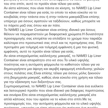
του στο σπίτι, αυτό το προϊόν είναι τέλειο για εσάς.
Αν είστε κάποιος που είναι πάντα σε κίνηση, το NAMEI Lip Liner
Container είναι τέλειο για εσάς.το οποίο το κάνει εύκολο να το
κουβαλάς στην τσάντα σου ή στην τσάντα μακιγιάζΕίναι επίσης
υπέροχο για όσους αγαπούν να ταξιδεύουν, καθώς μπορείτε να
το πάρετε μαζί σας όπου και αν πάτε.
Το NAMEI Lip Liner Container είναι επίσης ιδανικό για όσους
θέλουν να πειραματιστούν με διαφορετικά χρώματα.Η δυνατότητα
προσαρμογής σας επιτρέπει να επιλέξετε το χρώμα που ταιριάζει
καλύτερα στο προσωπικό σας στυλ και τις προτιμήσεις σας. Είτε
προτιμάτε μια τολμηρή και τολμηρή εμφάνιση ή μια πιο φυσική
εμφάνιση, αυτό το προϊόν είναι τέλειο για εσάς.
Αν είσαι επαγγελματίας καλλιτέχνης μακιγιάζ, το NAMEI Lip Liner
Container είναι απαραίτητο στο κιτ σου.Το υλικό υψηλής
ποιότητας και η αυτόματη φόρμουλα το καθιστούν τέλειο για να
δημιουργήσετε μια άψογη και ακριβή εφαρμογή επένδυσης χειλιών
στους πελάτες σας.Είναι επίσης τέλειο για όσους μόλις ξεκινούν
στη βιομηχανία μακιγιάζ, καθώς είναι εύκολο στη χρήση και τέλειο
για την εξάσκηση των δεξιοτήτων σας.
Συμπερασματικά, το NAMEI Lip Liner Container είναι ένα ευέλικτο
και λειτουργικό προϊόν που είναι ιδανικό για διάφορες περιπτώσεις
και σενάρια.Είτε είσαι επαγγελματίας καλλιτέχνης μακιγιάζ είτε
απλά κάποιος που του αρέσει να το κάνει στο σπίτι.Με τις
προσαρμογές του, την αυτόματη φόρμουλα και το υλικό υψηλής
ποιότητας, μπορείτε να είστε σίγουροι ότι παίρνετε ένα προϊόν