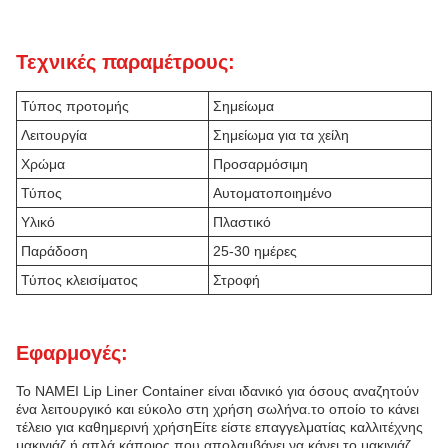
Τεχνικές παραμέτρους:
Τύπος προτομής
Σημείωμα
Λειτουργία
Σημείωμα για τα χείλη
Χρώμα
Προσαρμόσιμη
Τύπος
Αυτοματοποιημένο
Υλικό
Πλαστικό
Παράδοση
25-30 ημέρες
Τύπος κλεισίματος
Στροφή
Εφαρμογές:
Το NAMEI Lip Liner Container είναι ιδανικό για όσους αναζητούν
ένα λειτουργικό και εύκολο στη χρήση σωλήνα.το οποίο το κάνει
τέλειο για καθημερινή χρήσηΕίτε είστε επαγγελματίας καλλιτέχνης
μακιγιάζ ή απλά κάποιος που απολαμβάνει να κάνει το μακιγιάζ