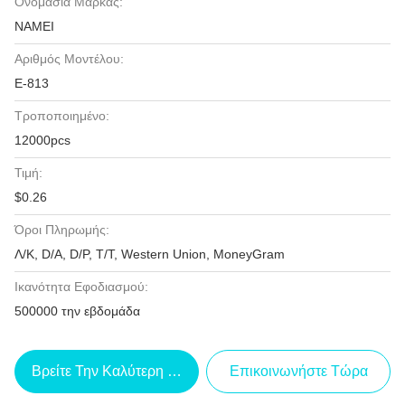
Ονομασία Μάρκας:
NAMEI
Αριθμός Μοντέλου:
Ε-813
Τροποποιημένο:
12000pcs
Τιμή:
$0.26
Όροι Πληρωμής:
Λ/Κ, D/A, D/P, T/T, Western Union, MoneyGram
Ικανότητα Εφοδιασμού:
500000 την εβδομάδα
Βρείτε Την Καλύτερη Τιμή
Επικοινωνήστε Τώρα