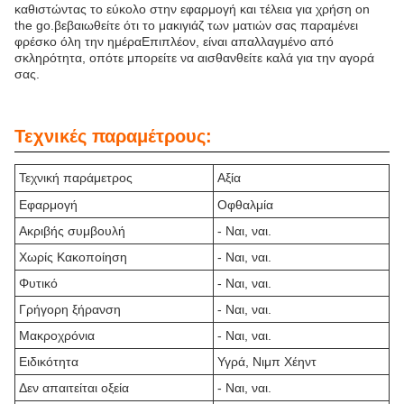
καθιστώντας το εύκολο στην εφαρμογή και τέλεια για χρήση on
the go.βεβαιωθείτε ότι το μακιγιάζ των ματιών σας παραμένει
φρέσκο όλη την ημέραΕπιπλέον, είναι απαλλαγμένο από
σκληρότητα, οπότε μπορείτε να αισθανθείτε καλά για την αγορά
σας.
Τεχνικές παραμέτρους:
Τεχνική παράμετρος
Αξία
Εφαρμογή
Οφθαλμία
Ακριβής συμβουλή
- Ναι, ναι.
Χωρίς Κακοποίηση
- Ναι, ναι.
Φυτικό
- Ναι, ναι.
Γρήγορη ξήρανση
- Ναι, ναι.
Μακροχρόνια
- Ναι, ναι.
Ειδικότητα
Υγρά, Νιμπ Χέηντ
Δεν απαιτείται οξεία
- Ναι, ναι.