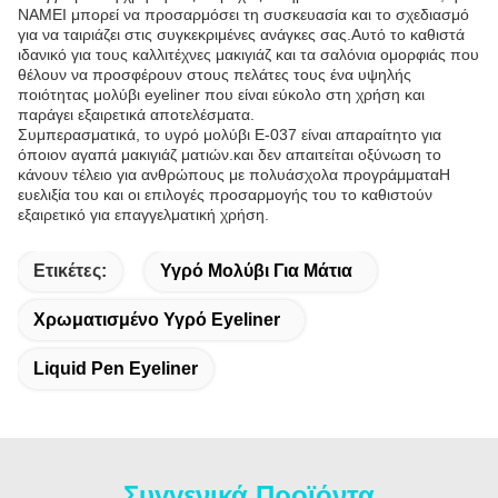
NAMEI μπορεί να προσαρμόσει τη συσκευασία και το σχεδιασμό
για να ταιριάζει στις συγκεκριμένες ανάγκες σας.Αυτό το καθιστά
ιδανικό για τους καλλιτέχνες μακιγιάζ και τα σαλόνια ομορφιάς που
θέλουν να προσφέρουν στους πελάτες τους ένα υψηλής
ποιότητας μολύβι eyeliner που είναι εύκολο στη χρήση και
παράγει εξαιρετικά αποτελέσματα.
Συμπερασματικά, το υγρό μολύβι E-037 είναι απαραίτητο για
όποιον αγαπά μακιγιάζ ματιών.και δεν απαιτείται οξύνωση το
κάνουν τέλειο για ανθρώπους με πολυάσχολα προγράμματαΗ
ευελιξία του και οι επιλογές προσαρμογής του το καθιστούν
εξαιρετικό για επαγγελματική χρήση.
Ετικέτες:
Υγρό Μολύβι Για Μάτια
Χρωματισμένο Υγρό Eyeliner
Liquid Pen Eyeliner
Συγγενικά Προϊόντα