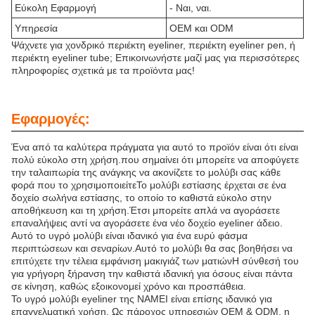
Εύκολη Εφαρμογή
- Ναι, ναι.
Υπηρεσία
OEM και ODM
Ψάχνετε για χονδρικό περιέκτη eyeliner, περιέκτη eyeliner pen, ή
περιέκτη eyeliner tube; Επικοινωνήστε μαζί μας για περισσότερες
πληροφορίες σχετικά με τα προϊόντα μας!
Εφαρμογές:
Ένα από τα καλύτερα πράγματα για αυτό το προϊόν είναι ότι είναι
πολύ εύκολο στη χρήση.που σημαίνει ότι μπορείτε να αποφύγετε
την ταλαιπωρία της ανάγκης να ακονίζετε το μολύβι σας κάθε
φορά που το χρησιμοποιείτεΤο μολύβι εστίασης έρχεται σε ένα
δοχείο σωλήνα εστίασης, το οποίο το καθιστά εύκολο στην
αποθήκευση και τη χρήση.Έτσι μπορείτε απλά να αγοράσετε
επαναλήψεις αντί να αγοράσετε ένα νέο δοχείο eyeliner άδειο.
Αυτό το υγρό μολύβι είναι ιδανικό για ένα ευρύ φάσμα
περιπτώσεων και σεναρίων.Αυτό το μολύβι θα σας βοηθήσει να
επιτύχετε την τέλεια εμφάνιση μακιγιάζ των ματιώνΗ σύνθεσή του
για γρήγορη ξήρανση την καθιστά ιδανική για όσους είναι πάντα
σε κίνηση, καθώς εξοικονομεί χρόνο και προσπάθεια.
Το υγρό μολύβι eyeliner της NAMEI είναι επίσης ιδανικό για
επαγγελματική χρήση. Ως πάροχος υπηρεσιών OEM & ODM, η