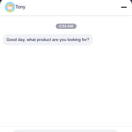
Tony
Εργασιακό χρόνο
8:00-17:00
2:54 AM
Η διεύθυνσή μας
Good day, what product are you looking for?
Διεύθυνση
Αριθμός 8 Xiadalu, Nijialu Village, πόλη Simen, πόλη Yuyao,
Ningbo, Κίνα
Τηλεφώνημα
86--19012893906
Κίνα Καλή ποιότητα Συσκευή μολύβδου Eyeliner Προμηθευτής.
-2026 Yuyao Namei Cosmetics Packaging Co., Ltd. Όλα τα
δικαιώματα διατηρούνται.