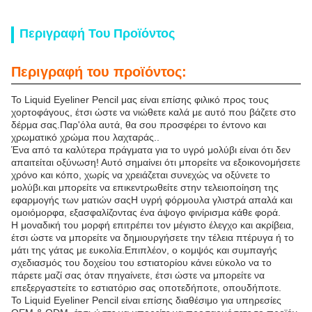
Περιγραφή Του Προϊόντος
Περιγραφή του προϊόντος:
Το Liquid Eyeliner Pencil μας είναι επίσης φιλικό προς τους
χορτοφάγους, έτσι ώστε να νιώθετε καλά με αυτό που βάζετε στο
δέρμα σας.Παρ'όλα αυτά, θα σου προσφέρει το έντονο και
χρωματικό χρώμα που λαχταράς..
Ένα από τα καλύτερα πράγματα για το υγρό μολύβι είναι ότι δεν
απαιτείται οξύνωση! Αυτό σημαίνει ότι μπορείτε να εξοικονομήσετε
χρόνο και κόπο, χωρίς να χρειάζεται συνεχώς να οξύνετε το
μολύβι.και μπορείτε να επικεντρωθείτε στην τελειοποίηση της
εφαρμογής των ματιών σαςΗ υγρή φόρμουλα γλιστρά απαλά και
ομοιόμορφα, εξασφαλίζοντας ένα άψογο φινίρισμα κάθε φορά.
Η μοναδική του μορφή επιτρέπει τον μέγιστο έλεγχο και ακρίβεια,
έτσι ώστε να μπορείτε να δημιουργήσετε την τέλεια πτέρυγα ή το
μάτι της γάτας με ευκολία.Επιπλέον, ο κομψός και συμπαγής
σχεδιασμός του δοχείου του εστιατορίου κάνει εύκολο να το
πάρετε μαζί σας όταν πηγαίνετε, έτσι ώστε να μπορείτε να
επεξεργαστείτε το εστιατόριο σας οποτεδήποτε, οπουδήποτε.
Το Liquid Eyeliner Pencil είναι επίσης διαθέσιμο για υπηρεσίες