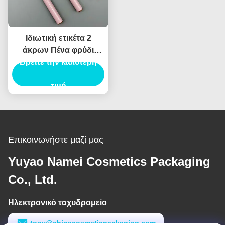
Ιδιωτική ετικέτα 2
άκρων Πένα φρύδι
Βρείτε την καλύτερη
Custom Tube Brow
Collection Sculpt
Pomade Brow Pencil
τιμή
Container
Επικοινωνήστε μαζί μας
Yuyao Namei Cosmetics Packaging
Co., Ltd.
Ηλεκτρονικό ταχυδρομείο
tony@chinacosmeticpackaging.com