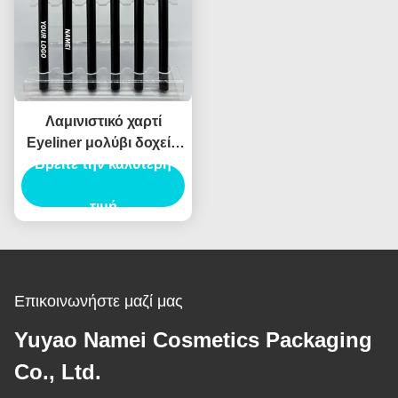
Λαμινιστικό χαρτί
Eyeliner μολύβι δοχείο
συσκευασίας σωλήνα
Βρείτε την καλύτερη
Eyeliner σωλήνα
ενέσεις φούσκωμα
τιμή
Επικοινωνήστε μαζί μας
Yuyao Namei Cosmetics Packaging
Co., Ltd.