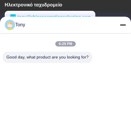
Ηλεκτρονικό ταχυδρομείο
tony@chinacosmeticpackaging.com
Tony
Εργασιακό χρόνο
8:00-17:00
6:29 PM
Η διεύθυνσή μας
Good day, what product are you looking for?
Διεύθυνση
Αριθμός 8 Xiadalu, Nijialu Village, πόλη Simen, πόλη Yuyao,
Ningbo, Κίνα
Τηλεφώνημα
86--19012893906