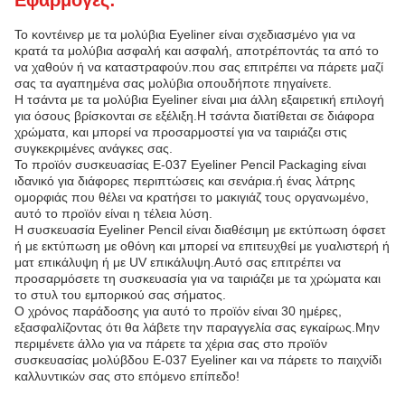
Εφαρμογές:
Το κοντέινερ με τα μολύβια Eyeliner είναι σχεδιασμένο για να
κρατά τα μολύβια ασφαλή και ασφαλή, αποτρέποντάς τα από το
να χαθούν ή να καταστραφούν.που σας επιτρέπει να πάρετε μαζί
σας τα αγαπημένα σας μολύβια οπουδήποτε πηγαίνετε.
Η τσάντα με τα μολύβια Eyeliner είναι μια άλλη εξαιρετική επιλογή
για όσους βρίσκονται σε εξέλιξη.Η τσάντα διατίθεται σε διάφορα
χρώματα, και μπορεί να προσαρμοστεί για να ταιριάζει στις
συγκεκριμένες ανάγκες σας.
Το προϊόν συσκευασίας E-037 Eyeliner Pencil Packaging είναι
ιδανικό για διάφορες περιπτώσεις και σενάρια.ή ένας λάτρης
ομορφιάς που θέλει να κρατήσει το μακιγιάζ τους οργανωμένο,
αυτό το προϊόν είναι η τέλεια λύση.
Η συσκευασία Eyeliner Pencil είναι διαθέσιμη με εκτύπωση όφσετ
ή με εκτύπωση με οθόνη και μπορεί να επιτευχθεί με γυαλιστερή ή
ματ επικάλυψη ή με UV επικάλυψη.Αυτό σας επιτρέπει να
προσαρμόσετε τη συσκευασία για να ταιριάζει με τα χρώματα και
το στυλ του εμπορικού σας σήματος.
Ο χρόνος παράδοσης για αυτό το προϊόν είναι 30 ημέρες,
εξασφαλίζοντας ότι θα λάβετε την παραγγελία σας εγκαίρως.Μην
περιμένετε άλλο για να πάρετε τα χέρια σας στο προϊόν
συσκευασίας μολύβδου E-037 Eyeliner και να πάρετε το παιχνίδι
καλλυντικών σας στο επόμενο επίπεδο!