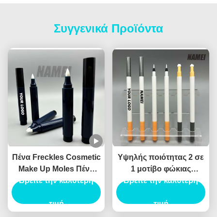
Συγγενικά Προϊόντα
Πένα Freckles Cosmetic
Υψηλής ποιότητας 2 σε
Make Up Moles Πένα
1 μοτίβο φώκιας
Freckles Custom Logo
Βρείτε την καλύτερη
Eyeliner υγρό Eyeliner
Βρείτε την καλύτερη
OEM Wholesale
καλλυντικό Eyeliner
Περιέκτη Πένας
τιμή
συσκευασία Canthus
τιμή
Freckles
σήμανσης