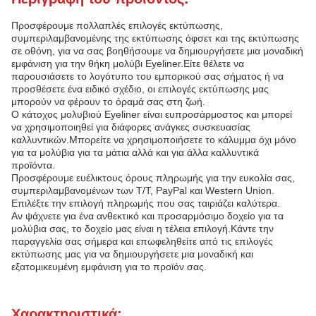
Προσφέρουμε πολλαπλές επιλογές εκτύπωσης,
συμπεριλαμβανομένης της εκτύπωσης όφσετ και της εκτύπωσης
σε οθόνη, για να σας βοηθήσουμε να δημιουργήσετε μια μοναδική
εμφάνιση για την θήκη μολύβι Eyeliner.Είτε θέλετε να
παρουσιάσετε το λογότυπο του εμπορικού σας σήματος ή να
προσθέσετε ένα ειδικό σχέδιο, οι επιλογές εκτύπωσης μας
μπορούν να φέρουν το όραμά σας στη ζωή.
Ο κάτοχος μολυβιού Eyeliner είναι ευπροσάρμοστος και μπορεί
να χρησιμοποιηθεί για διάφορες ανάγκες συσκευασίας
καλλυντικών.Μπορείτε να χρησιμοποιήσετε το κάλυμμα όχι μόνο
για τα μολύβια για τα μάτια αλλά και για άλλα καλλυντικά
προϊόντα.
Προσφέρουμε ευέλικτους όρους πληρωμής για την ευκολία σας,
συμπεριλαμβανομένων των T/T, PayPal και Western Union.
Επιλέξτε την επιλογή πληρωμής που σας ταιριάζει καλύτερα.
Αν ψάχνετε για ένα ανθεκτικό και προσαρμόσιμο δοχείο για τα
μολύβια σας, το δοχείο μας είναι η τέλεια επιλογή.Κάντε την
παραγγελία σας σήμερα και επωφεληθείτε από τις επιλογές
εκτύπωσης μας για να δημιουργήσετε μια μοναδική και
εξατομικευμένη εμφάνιση για το προϊόν σας.
Χαρακτηριστικά: