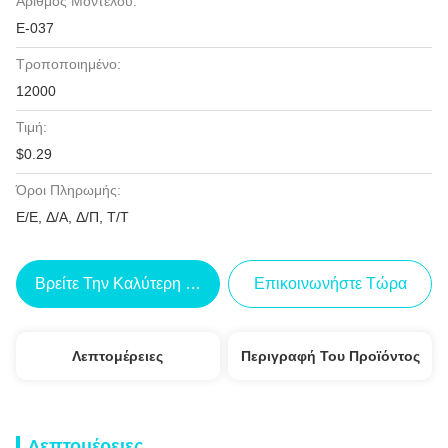
Αριθμός Μοντέλου:
E-037
Τροποποιημένο:
12000
Τιμή:
$0.29
Όροι Πληρωμής:
Ε/Ε, Δ/Α, Δ/Π, Τ/Τ
Βρείτε Την Καλύτερη Τιμή
Επικοινωνήστε Τώρα
Λεπτομέρειες
Περιγραφή Του Προϊόντος
Λεπτομέρειες